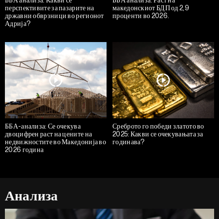
перспективите за пазарите на
македонскиот БДП од 2,9
државни обврзници во регионот
проценти во 2026.
Адрија?
ББА-анализа: Се очекува
Среброто го победи златото во
двоцифрен раст на цените на
2025: Какви се очекувањата за
недвижностите во Македонија во
годинава?
2026 година
Анализа