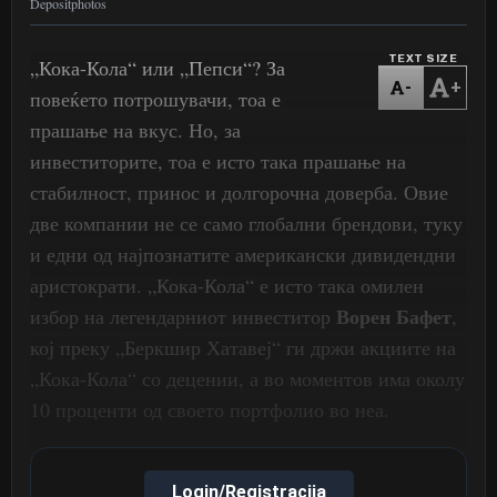
Depositphotos
TEXT SIZE
„Кока-Кола“ или „Пепси“? За
-
+
повеќето потрошувачи, тоа е
прашање на вкус. Но, за
инвеститорите, тоа е исто така прашање на
стабилност, принос и долгорочна доверба. Овие
две компании не се само глобални брендови, туку
и едни од најпознатите американски дивидендни
аристократи. „Кока-Кола“ е исто така омилен
Ворен Бафет
избор на легендарниот инвеститор
,
кој преку „Беркшир Хатавеј“ ги држи акциите на
„Кока-Кола“ со децении, а во моментов има околу
10 проценти од своето портфолио во неа.
Login/Registracija