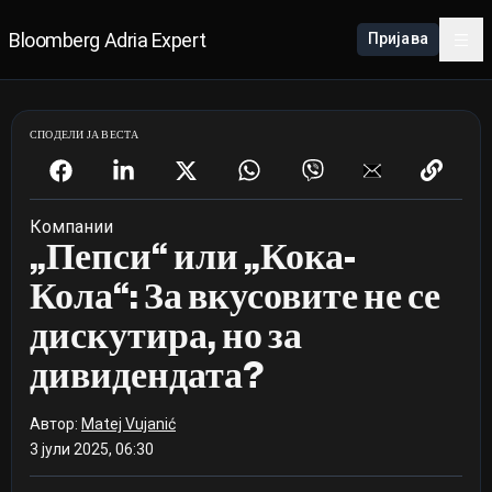
Bloomberg Adria Expert
Пријава
СПОДЕЛИ ЈА ВЕСТА
Компании
„Пепси“ или „Кока-
Кола“: За вкусовите не се
дискутира, но за
дивидендата?
Автор:
Matej Vujanić
3 јули 2025, 06:30