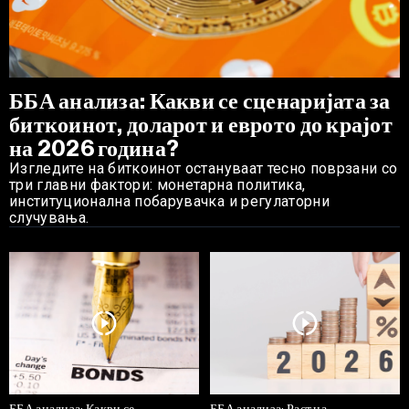
ББА анализа: Какви се сценаријата за
биткоинот, доларот и еврото до крајот
на 2026 година?
Изгледите на биткоинот остануваат тесно поврзани со
три главни фактори: монетарна политика,
институционална побарувачка и регулаторни
случувања.
ББА анализа: Какви се
ББА анализа: Раст на