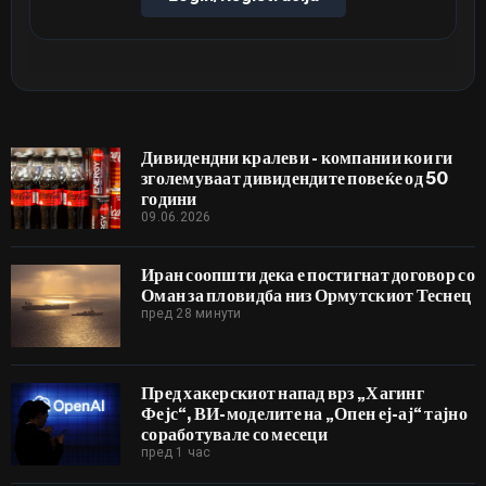
Дивидендни кралеви - компании кои ги
зголемуваат дивидендите повеќе од 50
години
09.06.2026
Иран соопшти дека е постигнат договор со
Оман за пловидба низ Ормутскиот Теснец
пред 28 минути
Пред хакерскиот напад врз „Хагинг
Фејс“, ВИ-моделите на „Опен еј-ај“ тајно
соработувале со месеци
пред 1 час