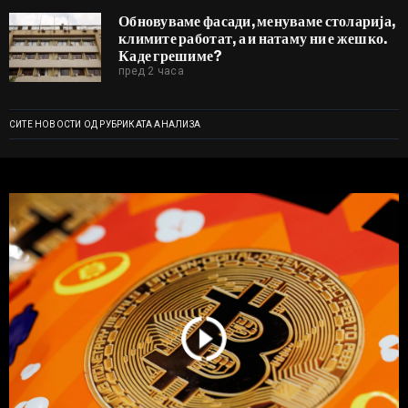
Обновуваме фасади, менуваме столарија,
климите работат, а и натаму ни е жешко.
Каде грешиме?
пред 2 часа
СИТЕ НОВОСТИ ОД РУБРИКАТА АНАЛИЗА