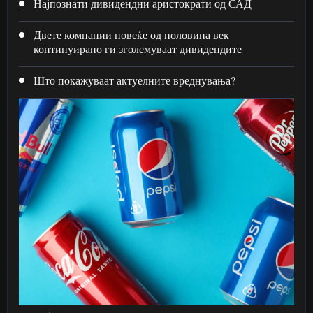
Најпознати дивидендни аристократи од САД
Двете компании повеќе од половина век
континуирано ги зголемуваат дивидендите
Што покажуваат актуелните вреднувања?