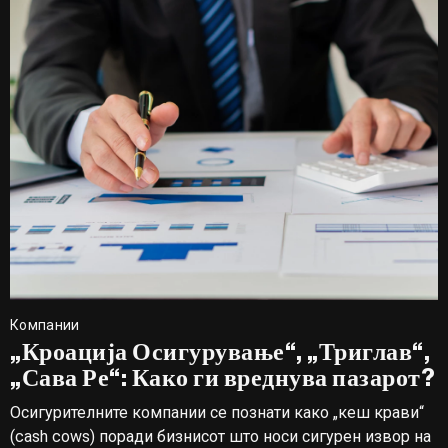
Компании
„Кроација Осигурување“, „Триглав“,
„Сава Ре“: Како ги вреднува пазарот?
Осигурителните компании се познати како „кеш крави“
(cash cows) поради бизнисот што носи сигурен извор на