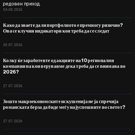
редовен приход.
04.08.2026
Како да знаете дали портфолиото е премногу ризично?
Ова се клучни индикатори кои треба да се следат
30.07.2026
Колку ќе заработевте од акциите на 10 регионални
компании на кои верувавме дека треба да се внимава во
2026?
27.07.2026
Зошто макроекономските искушенија не ја спречија
романската берза да биде меѓу најуспешните во светот?
27.07.2026