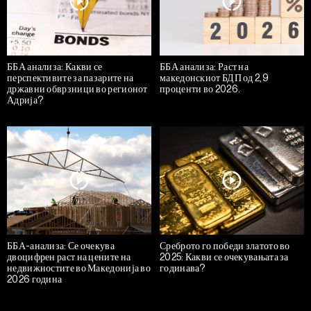
ББА анализа: Какви се
ББА анализа: Раст на
перспективите за пазарите на
македонскиот БДП од 2,9
државни обврзници во регионот
проценти во 2026.
Адрија?
ББА-анализа: Се очекува
Среброто го победи златото во
двоцифрен раст на цените на
2025: Какви се очекувањата за
недвижностите во Македонија во
годинава?
2026 година