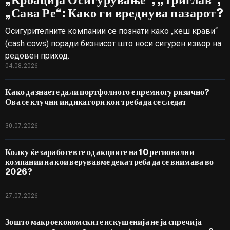
„Сава Ре“: Како ги вреднува пазарот?
Осигурителните компании се познати како „кеш крави“
(cash cows) поради бизнисот што носи сигурен извор на
редовен приход.
04.08.2026
Како да знаете дали портфолиото е премногу ризично?
Ова се клучни индикатори кои треба да се следат
30.07.2026
Колку ќе заработевте од акциите на 10 регионални
компании на кои верувавме дека треба да се внимава во
2026?
27.07.2026
Зошто макроекономските искушенија не ја спречија