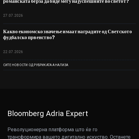
романската берза да биде меѓу најуспешните во светот?
27.07.2026
Какво економско значење имаат наградите од Светското
фудбалско првенство?
22.07.2026
СИТЕ НОВОСТИ ОД РУБРИКАТА АНАЛИЗА
Bloomberg Adria Expert
Револуционерна платформа што ќе го
трансформира вашето дигитално искуство. Останете