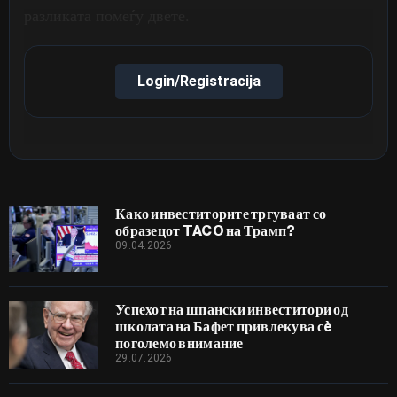
разликата помеѓу двете.
Login/Registracija
Како инвеститорите тргуваат со
образецот TACO на Трамп?
09.04.2026
Успехот на шпански инвеститори од
школата на Бафет привлекува сè
поголемо внимание
29.07.2026