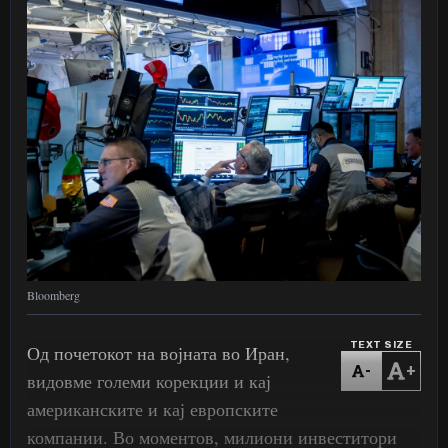
Bloomberg
TEXT SIZE
Од почетокот на војната во Иран,
-
+
видовме големи корекции и кај
американските и кај европските
компании. Во моментов, милиони инвеститори