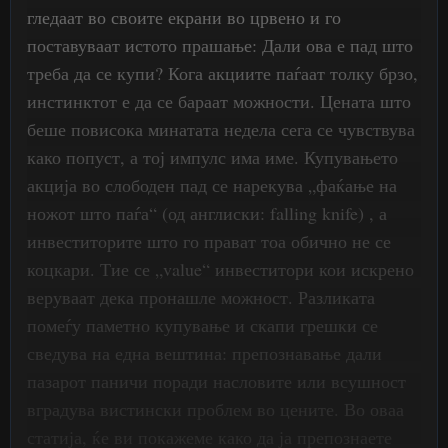
гледаат во своите екрани во црвено и го
поставуваат истото прашање: Дали ова е пад што
треба да се купи? Кога акциите паѓаат толку брзо,
инстинктот е да се бараат можности. Цената што
беше повисока минатата недела сега се чувствува
како попуст, а тој импулс има име. Купувањето
акција во слободен пад се нарекува „фаќање на
ножот што паѓа“ (од англиски: falling knife) , а
инвеститорите што го прават тоа обично не се
коцкари. Тие се „value“ инвеститори кои искрено
веруваат дека пронашле можност. Разликата
помеѓу паметно купување и скапи грешки се
сведува на една вештина: препознавање дали
пазарот паничи поради насловите или всушност
вградува вистински проблем во цените. Во оваа
статија, ќе ви покажеме како да ја препознаете