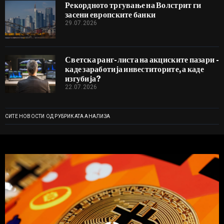
Рекордното тргување на Волстрит ги
засени европските банки
29.07.2026
Светска ранг-листа на акциските пазари -
каде заработија инвеститорите, а каде
изгубија?
22.07.2026
СИТЕ НОВОСТИ ОД РУБРИКАТА АНАЛИЗА