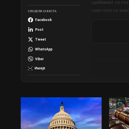
здобиваат со ст
само што се изво
СПОДЕЛИ ЈА ВЕСТА
Facebook
Post
Tweet
WhatsApp
Viber
Имејл