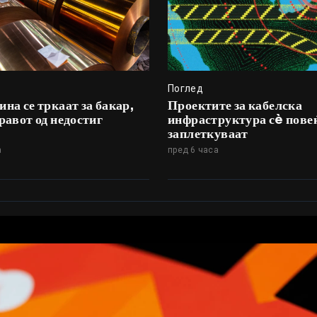
Поглед
на се тркаат за бакар,
Проектите за кабелска
равот од недостиг
инфраструктура сè повеќ
заплеткуваат
а
пред 6 часа