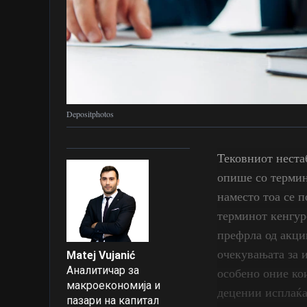
Depositphotos
Тековниот нестаб
опише со термин
наместо тоа се п
терминот кенгур
префрла од акции
очекувањата за 
Matej Vujanić
Аналитичар за
особено оние ко
макроекономија и
децении исплаќа
пазари на капитал