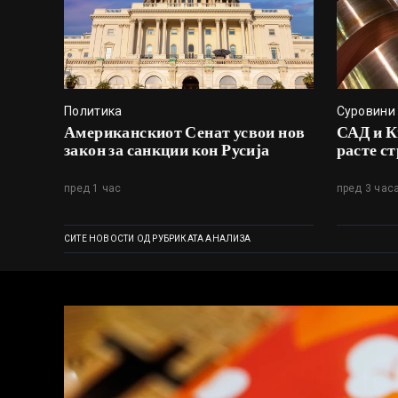
Политика
Суровини
Американскиот Сенат усвои нов
САД и Ки
закон за санкции кон Русија
расте ст
пред 1 час
пред 3 час
СИТЕ НОВОСТИ ОД РУБРИКАТА АНАЛИЗА