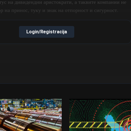
атус на дивидендни аристократи, а таквите компании не
р на принос, туку и знак на отпорност и сигурност.
Login/Registracija