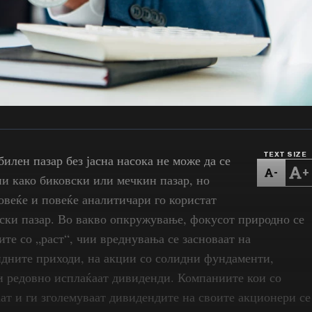
TEXT SIZE
илен пазар без јасна насока не може да се
-
+
и како биковски или мечкин пазар, но
овеќе и повеќе аналитичари го користат
ски пазар. Во вакво опкружување, фокусот природно се
те со „раст“, ​​чии вреднувања се засноваат на
идните приходи, на акции со солидни фундаменти,
и редовно исплаќаат дивиденди. Компаниите кои со
ат и ги зголемуваат дивидендите на своите акционери се