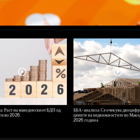
а: Раст на македонскиот БДП од
ББА-анализа: Се очекува двоцифре
ти во 2026.
цените на недвижностите во Маке
2026 година