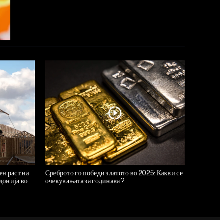
н раст на
Среброто го победи златото во 2025: Какви се
донија во
очекувањата за годинава?