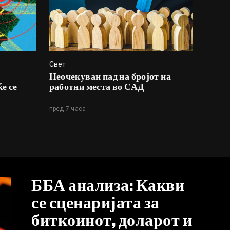
Свет
Неочекуван пад на бројот на
е се
работни места во САД
пред 7 часа
ББА анализа: Какви
се сценаријата за
биткоинот, доларот и