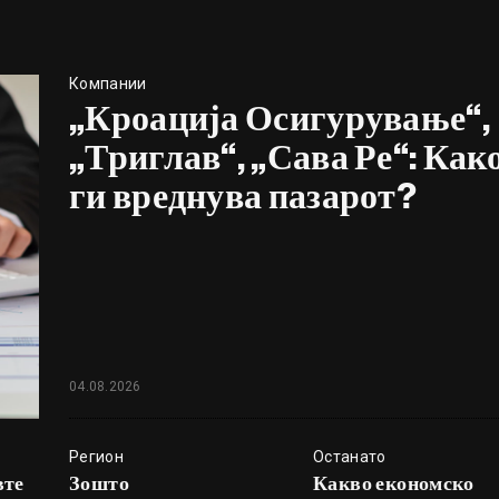
Компании
„Кроација Осигурување“,
„Триглав“, „Сава Ре“: Как
ги вреднува пазарот?
04.08.2026
Регион
Останато
вте
Зошто
Какво економско