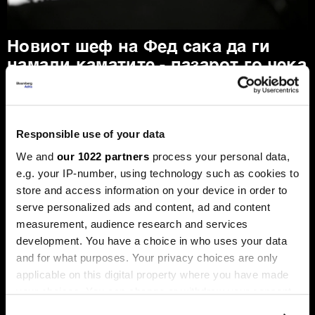
Новиот шеф на Фед сака да ги
намали каматите - пазарот го чека
првиот потег
Новиот шеф на Фeд, Кевин Варш, ќе се обиде
агресивно да ја протурка агендата за намалување на
каматните стапки, но Марко Бјеговиќ од „Аркомина
Responsible use of your data
рисрч“ предупредува дека за тоа ќе мора да ги
редефинира клучните економски индикатори и да ги
We and
our 1022 partners
process your personal data,
придобие скептичните колеги.
e.g. your IP-number, using technology such as cookies to
store and access information on your device in order to
serve personalized ads and content, ad and content
measurement, audience research and services
development. You have a choice in who uses your data
and for what purposes. Your privacy choices are only
applicable on this digital property where you have made
your choices. You can change or withdraw your consent
any time from the Cookie Declaration or by clicking on
Таки Фити: Се заканува
Последната карта на Иран: