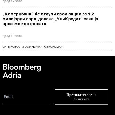
пред 17 часа
„Комерцбанк“ ќе откупи свои акции за 1,2
милијарди евра, додека „УниКредит“ сака ја
преземе контролата
пред 19 часа
СИТЕ НОВОСТИ ОД РУБРИКАТА ЕКОНОМИЈА
Претплатете се на
билтенот