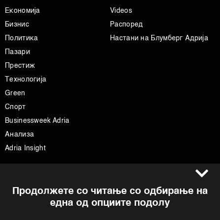
Економија
Videos
Бизнис
Распоред
Политика
Настани на Блумберг Адрија
Пазари
Престиж
Технологија
Green
Спорт
Businessweek Adria
Анализа
Adria Insight
Услови за користење
Следете не
Продолжете со читање со одбирање на
Импресум
Facebook
една од опциите подолу
Политика на приватност
Instagram
Политика за колачиња
Twitter