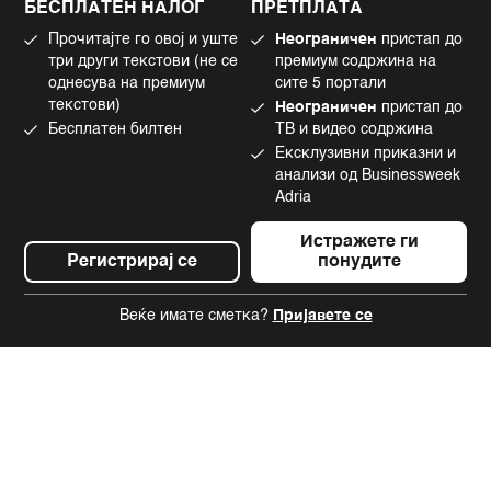
БЕСПЛАТЕН НАЛОГ
ПРЕТПЛАТА
Маркетинг
Linkedin
Прочитајте го овој и уште
Неограничен
пристап до
Употреба на вештачка интелигенција
Tiktok
три други текстови (не се
премиум содржина на
однесува на премиум
сите 5 портали
текстови)
Неограничен
пристап до
Бесплатен билтен
ТВ и видео содржина
©2022 - 2026 Bloomberg L.P. All Rights Reserved. BLOOMBERG and the
Ексклузивни приказни и
BLOOMBERG logo are registered trademarks and service marks of
Bloomberg Finance L.P. or its subsidiaries, displayed with permission
анализи од Businessweek
Bloomberg Adria is a Mtel Swiss SA Property
Adria
News CMS by Cubes
Истражете ги
Регистрирај се
понудите
Веќе имате сметка?
Пријавете се