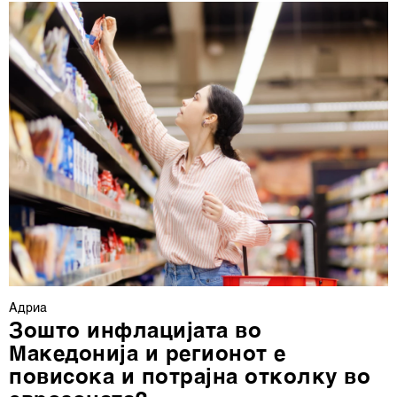
деталите“. Согласноста можете во кој било момент да
ја повлечете без негативни последици.
Адриа
Зошто инфлацијата во
Македонија и регионот е
повисока и потрајна отколку во