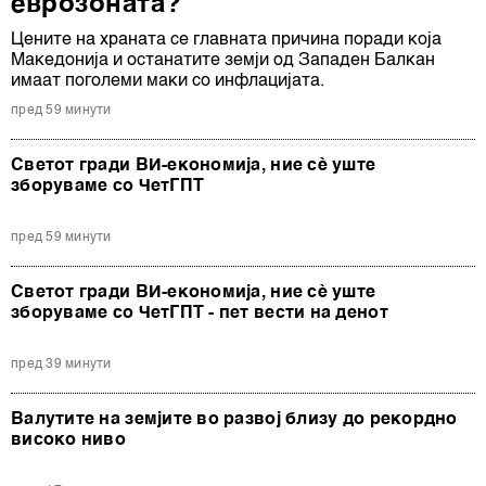
еврозоната?
Цените на храната се главната причина поради која
Македонија и останатите земји од Западен Балкан
имаат поголеми маки со инфлацијата.
пред 59 минути
Светот гради ВИ-економија, ние сè уште
зборуваме со ЧетГПТ
пред 59 минути
Светот гради ВИ-економија, ние сè уште
зборуваме со ЧетГПТ - пет вести на денот
пред 39 минути
Валутите на земјите во развој близу до рекордно
високо ниво