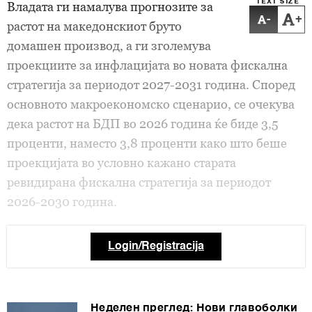
TEXT SIZE
Владата ги намалува прогнозите за
-
+
растот на македонскиот бруто
домашен производ, а ги зголемува
проекциите за инфлацијата во новата фискална
стратегија за периодот 2027-2031 година. Според
основното макроекономско сценарио, се очекува
дека растот на БДП во 2026 година ќе биде 3,5
проценти, наместо 3,8 проценти како што беше
проекцијата во условно кажано старата
ревидирана фискална стратегија за периодот
2026-2030 година.
Login/Registracija
Неделен преглед: Нови главоболки