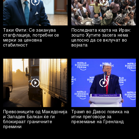
Таки Фити: Се заканува
Последната карта на Иран:
стагфлација, потребни се
зошто Хутите засега нема
мерки за ценовна
целосно да се вклучат во
стабилност
војната
Превозниците од Македонија
Трамп во Давос повика на
и Западен Балкан ќе ги
итни преговори за
блокираат граничните
преземање на Гренланд
премини