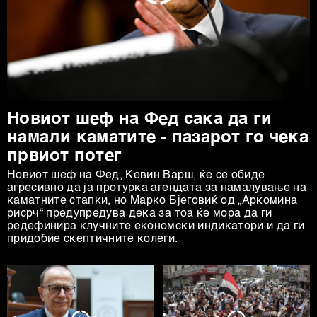
Новиот шеф на Фед сака да ги
намали каматите - пазарот го чека
првиот потег
Новиот шеф на Фeд, Кевин Варш, ќе се обиде
агресивно да ја протурка агендата за намалување на
каматните стапки, но Марко Бјеговиќ од „Аркомина
рисрч“ предупредува дека за тоа ќе мора да ги
редефинира клучните економски индикатори и да ги
придобие скептичните колеги.