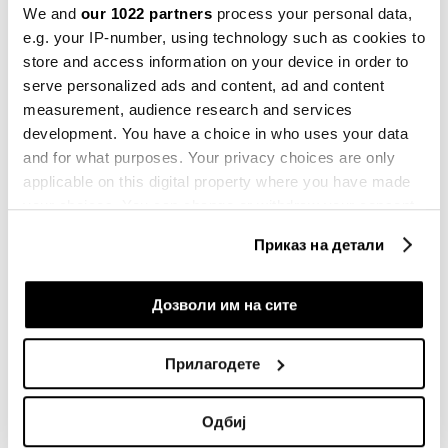
We and
our 1022 partners
process your personal data,
e.g. your IP-number, using technology such as cookies to
store and access information on your device in order to
serve personalized ads and content, ad and content
Инфлацијата во јуни забележа раст
measurement, audience research and services
од 3.4 отсто во однос на лани
development. You have a choice in who uses your data
07.07.2026
and for what purposes. Your privacy choices are only
applicable on this digital property where you have made
your choices. You can change or withdraw your consent
Што да очекуваме ако 30
прехранбени производи веќе
any time from the Cookie Declaration or by clicking on
поскапеле пред нафтениот шок?
Приказ на детали
the Privacy trigger icon.
02.04.2026
If you allow, we would also like to:
Дозволи им на сите
Цените на храната ќе експлодираат
Collect information about your geographical
кон крајот на годината
location which can be accurate to within several
23.03.2026
Прилагодете
meters
Identify your device by actively scanning it for
Одбиј
Климатските промени се вградени
specific characteristics (fingerprinting)
во цените - збогум на евтината