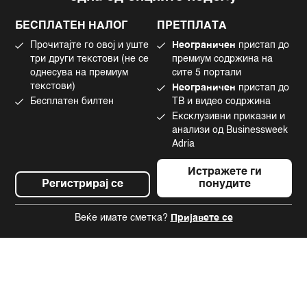
Политика за колачиња
Twitter
БЕСПЛАТЕН НАЛОГ
ПРЕТПЛАТА
Маркетинг
Linkedin
Прочитајте го овој и уште
Неограничен
пристап до
Употреба на вештачка интелигенција
Tiktok
три други текстови (не се
премиум содржина на
однесува на премиум
сите 5 портали
текстови)
Неограничен
пристап до
Бесплатен билтен
ТВ и видео содржина
©2022 - 2026 Bloomberg L.P. All Rights Reserved. BLOOMBERG and the
Ексклузивни приказни и
BLOOMBERG logo are registered trademarks and service marks of
Bloomberg Finance L.P. or its subsidiaries, displayed with permission
анализи од Businessweek
Bloomberg Adria is a Mtel Swiss SA Property
Adria
News CMS by Cubes
Истражете ги
Регистрирај се
понудите
Веќе имате сметка?
Пријавете се