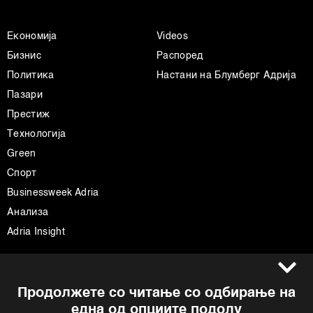
Економија
Videos
Бизнис
Распоред
Политика
Настани на Блумберг Адрија
Пазари
Престиж
Технологија
Green
Спорт
Businessweek Adria
Анализа
Adria Insight
Услови за користење
Следете не
Продолжете со читање со одбирање на
Импресум
Facebook
една од опциите подолу
Политика на приватност
Instagram