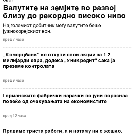
Свет
Валутите на земјите во развој
близу до рекордно високо ниво
Најголемиот добитник меѓу валутите беше
јужнокорејскиот вон.
пред 7 часа
„Комерцбанк“ ќе откупи свои акции за 1,2
милијарди евра, додека „УниКредит“ сака ја
преземе контролата
пред 9 часа
Германските фабрички нарачки во јуни пораснаа
повеќе од очекувањата на економистите
пред 12 часа
Правиме триста работи, а и натаму ни е жешко.