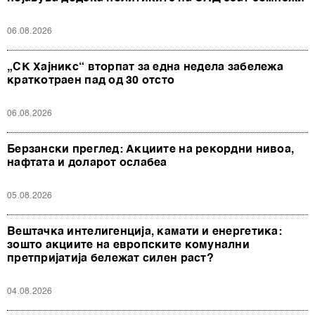
06.08.2026
„СК Хајникс“ вторпат за една недела забележа
краткотраен пад од 30 отсто
06.08.2026
Берзански преглед: Акциите на рекордни нивоа,
нафтата и доларот ослабеа
05.08.2026
Вештачка интелигенција, камати и енергетика:
зошто акциите на европските комунални
претпријатија бележат силен раст?
04.08.2026