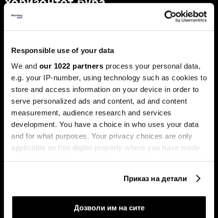
хоризонтот бура
Акциите на технолошките компании ја засилуваат
еуфоријата, политичките потреси и инфлацијата ги
погодија обврзниците
Responsible use of your data
We and
our 1022 partners
process your personal data,
e.g. your IP-number, using technology such as cookies to
store and access information on your device in order to
serve personalized ads and content, ad and content
measurement, audience research and services
development. You have a choice in who uses your data
Берзански преглед:
and for what purposes. Your privacy choices are only
Портфолиото на
Централните банки
македонските резиденти во
applicable on this digital property where you have made
мируваат, технологијата го
странство првпат надмина
поттикнува растот
your choices. You can change or withdraw your consent
1,5 милијарда евра
any time from the Cookie Declaration or by clicking on
Приказ на детали
the Privacy trigger icon.
If you allow, we would also like to:
Дозволи им на сите