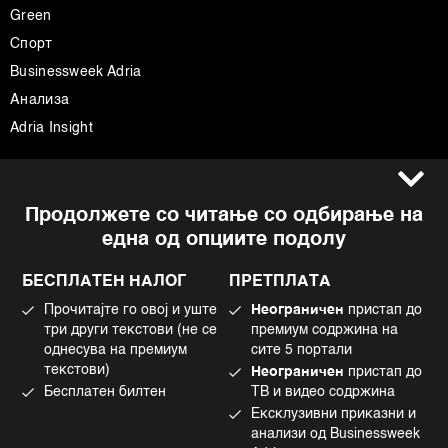
Green
Спорт
Businessweek Adria
Анализа
Adria Insight
Услови за користење
Следете не
Продолжете со читање со одбирање на
Импресум
Facebook
една од опциите подолу
Политика на приватност
Instagram
Политика за колачиња
Twitter
БЕСПЛАТЕН НАЛОГ
ПРЕТПЛАТА
Маркетинг
Linkedin
Прочитајте го овој и уште
Неограничен
пристап до
Употреба на вештачка интелигенција
Tiktok
три други текстови (не се
премиум содржина на
однесува на премиум
сите 5 портали
текстови)
Неограничен
пристап до
Бесплатен билтен
ТВ и видео содржина
©2022 - 2026 Bloomberg L.P. All Rights Reserved. BLOOMBERG and the
Ексклузивни приказни и
BLOOMBERG logo are registered trademarks and service marks of
Bloomberg Finance L.P. or its subsidiaries, displayed with permission
анализи од Businessweek
Bloomberg Adria is a Mtel Swiss SA Property