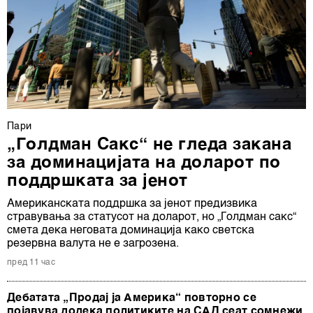
Пари
„Голдман Сакс“ не гледа закана
за доминацијата на доларот по
поддршката за јенот
Американската поддршка за јенот предизвика
стравувања за статусот на доларот, но „Голдман сакс“
смета дека неговата доминација како светска
резервна валута не е загрозена.
пред 11 час
Дебатата „Продај ја Америка“ повторно се
појавува додека политиките на САД сеат сомнежи