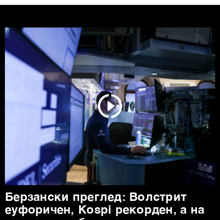
Берзански преглед: Волстрит
еуфоричен, Коspi рекорден, а на