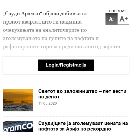
TEXT SIZE
„Сауди Арамко“ објави добивка во
-
+
првиот квартал што ги надмина
очекувањата на аналитичарите по
зголемувањето на цените на нафтата и
рафинираните горива предизвикано од војната.
Login/Registracija
Светот во заложништво – пет вести
на денот
11.05.2026
Саудијците ја зголемуваат цената на
нафтата за Азија на рекордно