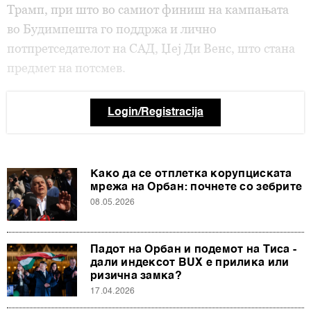
Трамп, при што во самиот финиш на кампањата
во Будимпешта го поддржа и лично
потпретседателот на САД, Џеј Ди Венс, што стана
предмет на потсмев.
Login/Registracija
Како да се отплетка корупциската
мрежа на Орбан: почнете со зебрите
08.05.2026
Падот на Орбан и подемот на Тиса -
дали индексот BUX е прилика или
ризична замка?
17.04.2026