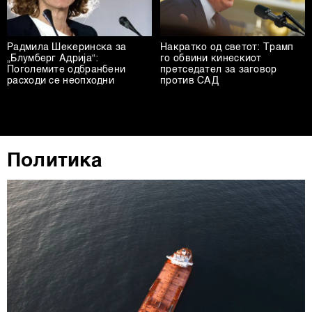
обработуваме како и за вашите права прочитајте во
нашата
Политика на приватност
, а за колачињата и
други слични технологии во
Политиката на
Радмила Шекеринска за
Накратко од светот: Трамп
колачиња
. Колачињата во кој било момент можете
„Блумберг Адрија“:
го обвини кинескиот
повторно да ги ажурирате со клик на „Прикажи ги
Поголемите одбранбени
претседател за заговор
расходи се неопходни
против САД
деталите“. Согласноста можете во кој било момент да
ја повлечете без негативни последици.
Политика