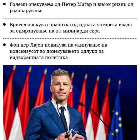
Големи очекувања од Петер Маѓар и висок ризик од
разочарување
Брисел очекува соработка од идната унгарска влада
за одмрзнување на 20 милијарди евра
Фон дер Лајен повикува на укинување на
консензусот во донесувањето одлуки за
надворешната политика