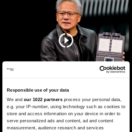
Responsible use of your data
Дали „Енвидија“ е новиот дот-
We and
our 1022 partners
process your personal data,
ком балон, каде оди златото и
e.g. your IP-number, using technology such as cookies to
што планира Фед
store and access information on your device in order to
Пазарите оваа недела беа обележани со големи
serve personalized ads and content, ad and content
прашања. Технолошкиот гигант „Енвидија“ ја проби
measurement, audience research and services
границата на пазарна капитализација од пет билиони