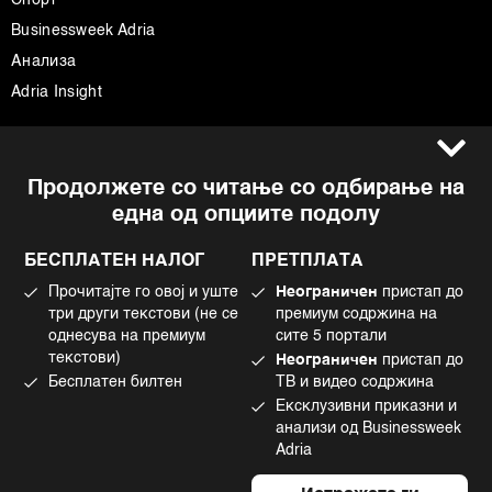
Businessweek Adria
Анализа
Adria Insight
Услови за користење
Следете не
Продолжете со читање со одбирање на
Импресум
Facebook
една од опциите подолу
Политика на приватност
Instagram
Политика за колачиња
Twitter
БЕСПЛАТЕН НАЛОГ
ПРЕТПЛАТА
Маркетинг
Linkedin
Прочитајте го овој и уште
Неограничен
пристап до
Употреба на вештачка интелигенција
Tiktok
три други текстови (не се
премиум содржина на
однесува на премиум
сите 5 портали
текстови)
Неограничен
пристап до
Бесплатен билтен
ТВ и видео содржина
©2022 - 2026 Bloomberg L.P. All Rights Reserved. BLOOMBERG and the
Ексклузивни приказни и
BLOOMBERG logo are registered trademarks and service marks of
Bloomberg Finance L.P. or its subsidiaries, displayed with permission
анализи од Businessweek
Bloomberg Adria is a Mtel Swiss SA Property
Adria
News CMS by Cubes