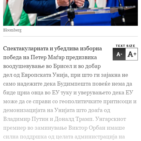
Bloomberg
TEXT SIZE
Спектакуларната и убедлива изборна
-
+
победа на Петер Маѓар предизвика
воодушевување во Брисел и во добар
дел од Европската Унија, при што ги зајакна не
само надежите дека Будимпешта повеќе нема да
биде црна овца во ЕУ туку и уверувањето дека ЕУ
може да се справи со геополитичките притисоци и
демонизацијата на Унијата што доаѓа од
Владимир Путин и Доналд Трамп. Унгарскиот
премиер во заминување Виктор Орбан имаше
силна поддршка од целата администрација на