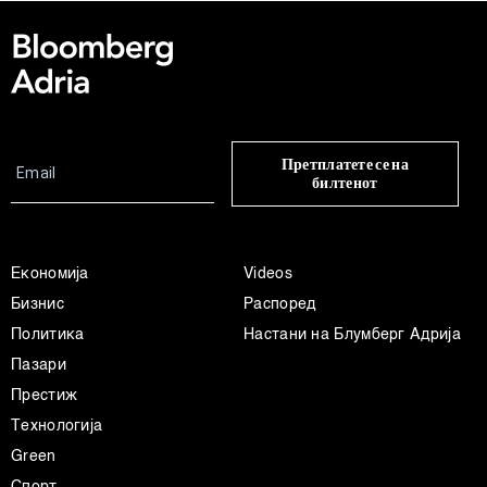
Претплатете се на
билтенот
Економија
Videos
Бизнис
Распоред
Политика
Настани на Блумберг Адрија
Пазари
Престиж
Технологија
Green
Спорт