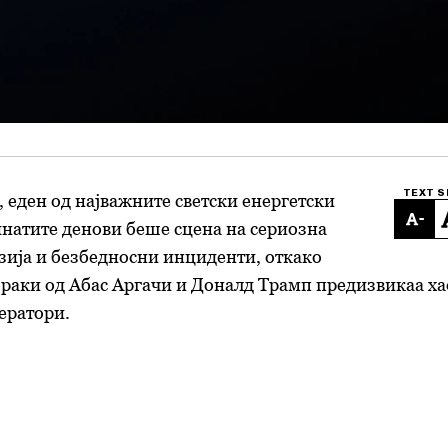
TEXT S
 еден од најважните светски енергетски
-
натите денови беше сцена на сериозна
зија и безбедносни инциденти, откако
раки од Абас Аргачи и Доналд Трамп предизвикаа ха
ератори.