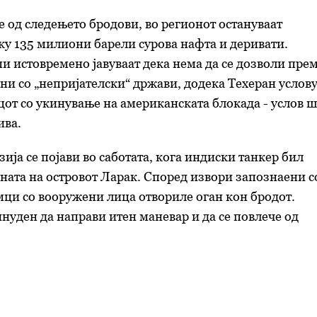
 од следењето бродови, во регионот остануваат
у 135 милиони барели сурова нафта и деривати.
 истовремено јавуваат дека нема да се дозволи пре
ни со „непријателски“ држави, додека Техеран услов
цот со укинување на американската блокада - услов 
ива.
ија се појави во саботата, кога индиски танкер бил
ната на островот Ларак. Според извори запознаени с
мци со вооружени лица отвориле оган кон бродот.
нуден да направи итен маневар и да се повлече од