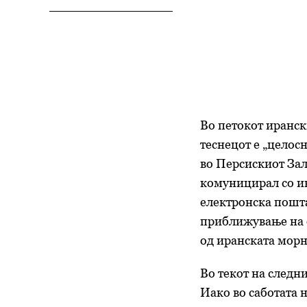
Во петокот иранск
теснецот е „целос
во Персискиот Зали
комуницирал со ин
електронска пошта
приближување на о
од иранската морн
Во текот на следн
Иако
во саботата
н