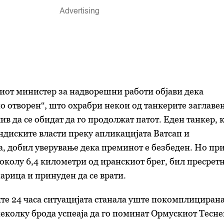
иот министер за надворешни работи објави дека
но отворен“, што охрабри некои од танкерите заглаве
в да се обидат да го продолжат патот. Еден танкер, к
диските власти преку апликацијата Ватсап и
, добил уверување дека преминот е безбеден. Но пр
колу 6,4 километри од иранскиот брег, бил пресрет
арица и принуден да се врати.
ите 24 часа ситуацијата станала уште покомплицирана
еколку брода успеаја да го поминат Ормускиот Тесне