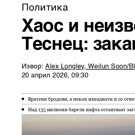
Политика
Хаос и неиз
Теснец: зака
Извор:
Alex Longley, Weilun Soon/
20 април 2026, 09:30
Вратени бродови, а некои нападнати и со огн
Над 135 милиони барели нафта остануваат заг