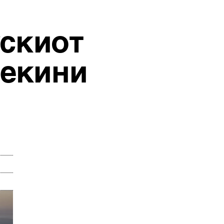
ускиот
рекини