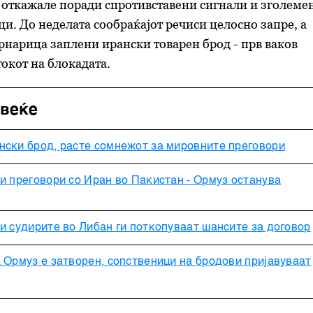
 откажале поради спротивставени сигнали и зголеме
и. До неделата сообраќајот речиси целосно запре, а
нарица заплени ирански товарен брод - прв ваков
окот на блокадата.
овеќе
нски брод, расте сомнежот за мировните преговори
и преговори со Иран во Пакистан - Ормуз останува
и судирите во Либан ги поткопуваат шансите за договор
 Ормуз е затворен, сопственици на бродови пријавуваат