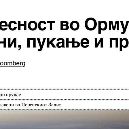
весност во Орм
ни, пукање и п
Bloomberg
ено оружје
лавени во Персискиот Залив