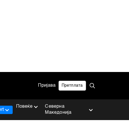
Пријава
Претплата
Повеќе
Северна
rt
Македонија