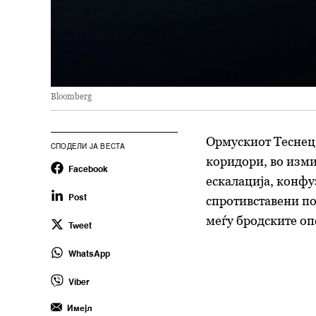
Bloomberg
Ормускиот Теснец,
СПОДЕЛИ ЈА ВЕСТА
коридори, во изми
Facebook
ескалација, конфу
спротивставени по
Post
меѓу бродските оп
Tweet
WhatsApp
Viber
Имејл