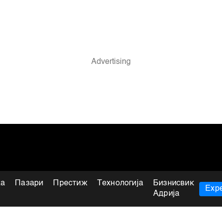
ка
Пазари
Престиж
Технологија
Бизнисвик
Expe
Адрија