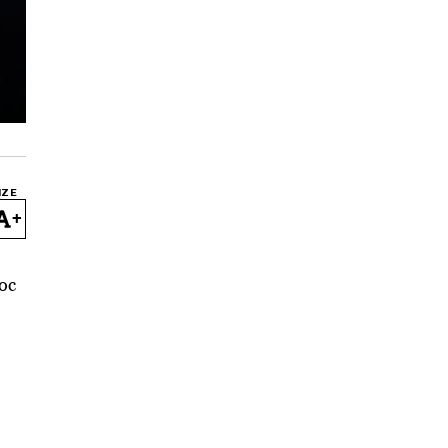
IZE
+
ос