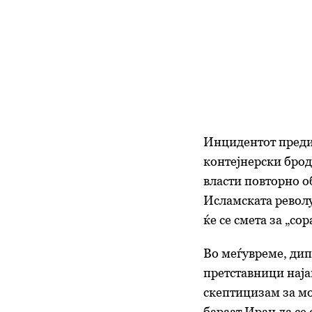
Инцидентот предиз
контејнерски брод
власти повторно об
Исламската револ
ќе се смета за „со
Во меѓувреме, ди
претставници наја
скептицизам за мо
бараат Иран да се