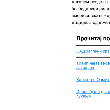
поголемиот дел се
безбедносни ризиц
американската мор
инцидент од почет
Прочитај п
САД заплени ира
Трамп најави нов
затворен
Хаосот во Ормуз 
Иран објави дека
пукање