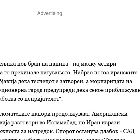
вика нов бран на паника - најмалку четири
а го прекинале патувањето. Набрзо потоа иранските
јавија дека теснецот е затворен, а морнарицата на
уционерна гарда предупреди дека секое приближува
работка со непријателот“.
пломатските напори продолжуваат. Американски
вија разговори во Исламабад, но Иран изрази
жноста за напредок. Спорот останува длабок - САД
 откаже од збогатениот ураниум, додека Техеран