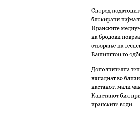
Според податоците
блокирани најмалк
Иранските медиуми
на бродови поврза
отворање на тесне
Вашингтон го одб
Дополнителна тенз
нападнат во близи
настанот, мали ча
Капетанот бил при
иранските води.