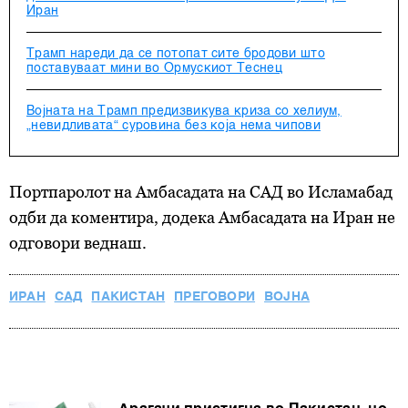
Иран
Трамп нареди да се потопат сите бродови што
поставуваат мини во Ормускиот Теснец
Војната на Трамп предизвикува криза со хелиум,
„невидливата“ суровина без која нема чипови
Портпаролот на Амбасадата на САД во Исламабад
одби да коментира, додека Амбасадата на Иран не
одговори веднаш.
ИРАН
САД
ПАКИСТАН
ПРЕГОВОРИ
ВОЈНА