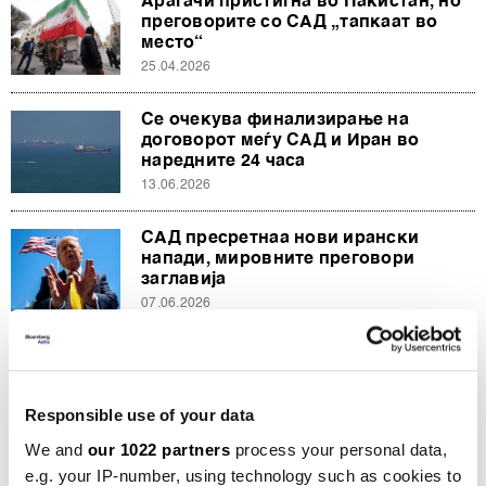
Арагачи пристигна во Пакистан, но
преговорите со САД „тапкаат во
место“
25.04.2026
Се очекува финализирање на
договорот меѓу САД и Иран во
наредните 24 часа
13.06.2026
САД пресретнаа нови ирански
напади, мировните преговори
заглавија
07.06.2026
Пакистан и заливските земји во
мисија за спас на мирот
23.05.2026
Responsible use of your data
We and
our 1022 partners
process your personal data,
e.g. your IP-number, using technology such as cookies to
СИТЕ НОВОСТИ ОД РУБРИКАТА ПОЛИТИКА