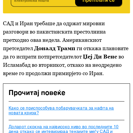
Претплати се
САД и Иран требаше да одржат мировни
разговори во пакистанската престолнина
претходно оваа недела. Американскиот
претседател
Доналд Трамп
ги откажа плановите
да го испрати потпретседателот
Џеј Ди Венс
во
Исламабад во вторникот, откако на неодредено
време го продолжи примирјето со Иран.
Прочитај повеќе
Како се приспособува побарувачката за нафта на
новата криза?
Доларот скокна на највисоко ниво во последните 10
дена откако се интевизираа тензиите меѓу САД и