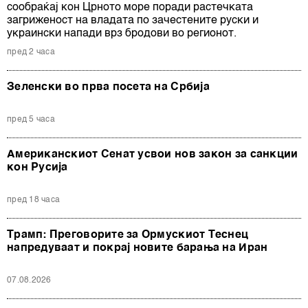
сообраќај кон Црното море поради растечката
загриженост на владата по зачестените руски и
украински напади врз бродови во регионот.
пред 2 часа
Зеленски во прва посета на Србија
пред 5 часа
Американскиот Сенат усвои нов закон за санкции
кон Русија
пред 18 часа
Трамп: Преговорите за Ормускиот Теснец
напредуваат и покрај новите барања на Иран
07.08.2026