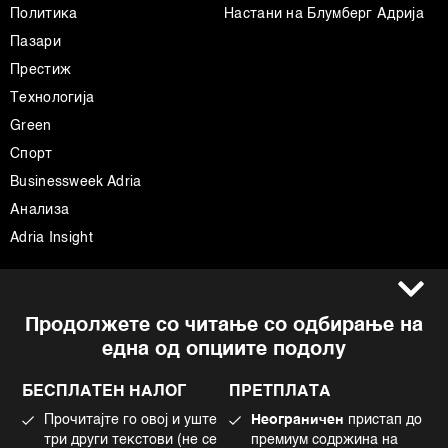
Политика
Настани на Блумберг Адрија
Пазари
Престиж
Технологија
Green
Спорт
Businessweek Adria
Анализа
Adria Insight
Услови за користење
Следете не
Продолжете со читање со одбирање на
Импресум
Facebook
една од опциите подолу
Политика на приватност
Instagram
Политика за колачиња
Twitter
БЕСПЛАТЕН НАЛОГ
ПРЕТПЛАТА
Маркетинг
Linkedin
Прочитајте го овој и уште
Неограничен
пристап до
Употреба на вештачка интелигенција
Tiktok
три други текстови (не се
премиум содржина на