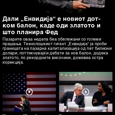
Заедничките ракувачи се HD-WIN ARENA SPORT
d.o.o. и
Пертнери
. Повеќе за податоците кои ги
Дали „Енвидија“ е новиот дот-
обработуваме како и за вашите права прочитајте во
ком балон, каде оди златото и
нашата
Политика на приватност
, а за колачињата и
што планира Фед
други слични технологии во
Политиката на
колачиња
. Колачињата во кој било момент можете
Пазарите оваа недела беа обележани со големи
прашања. Технолошкиот гигант „Енвидија“ ја проби
повторно да ги ажурирате со клик на „Прикажи ги
границата на пазарна капитализација од пет билиони
деталите“. Согласноста можете во кој било момент да
долари, поттикнувајќи дебати за нов балон, додека
ја повлечете без негативни последици.
златото, по рекордните височини, доживеа остра
корекција.