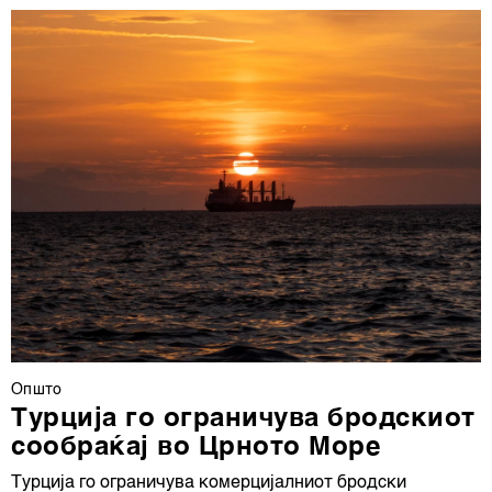
Општо
Турција го ограничува бродскиот
сообраќај во Црното Море
Турција го ограничува комерцијалниот бродски