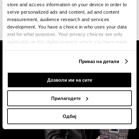
store and access information on your device in order to
serve personalized ads and content, ad and content
measurement, audience research and services
development. You have a choice in who uses your data
and for what purposes. Your privacy choices are only
applicable on this digital property where you have made
your choices. You can change or withdraw your consent
any time from the Cookie Declaration or by clicking on
Приказ на детали
the Privacy trigger icon.
If you allow, we would also like to:
Дозволи им на сите
Collect information about your geographical
location which can be accurate to within several
Прилагодете
meters
Identify your device by actively scanning it for
Одбиј
specific characteristics (fingerprinting)
Find out more about how your personal data is processed
and set your preferences in the
details section
.