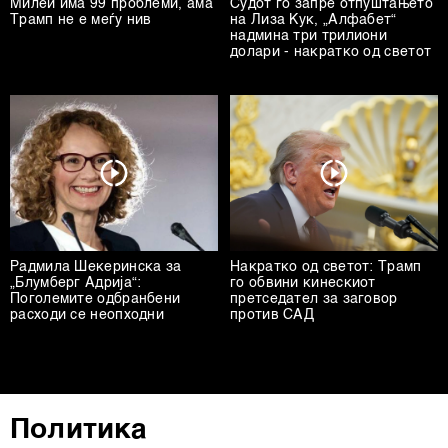
Милеи има 99 проблеми, ама
Судот го запре отпуштањето
Трамп не е меѓу нив
на Лиза Кук, „Алфабет“
надмина три трилиони
долари - накратко од светот
Радмила Шекеринска за
Накратко од светот: Трамп
„Блумберг Адрија“:
го обвини кинескиот
Поголемите одбранбени
претседател за заговор
расходи се неопходни
против САД
Политика