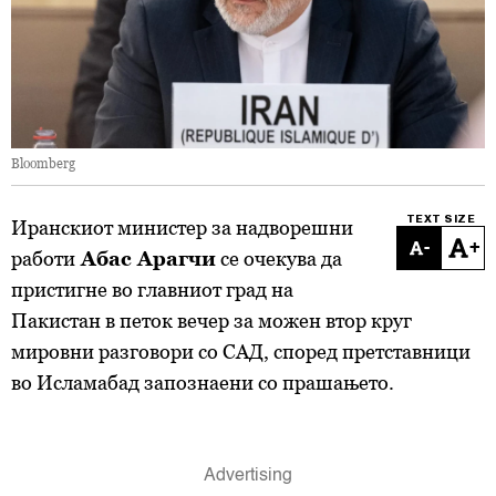
Bloomberg
TEXT SIZE
Иранскиот министер за надворешни
-
+
работи
Абас Арагчи
се очекува да
пристигне во главниот град на
Пакистан в петок вечер за можен втор круг
мировни разговори со САД, според претставници
во Исламабад запознаени со прашањето.