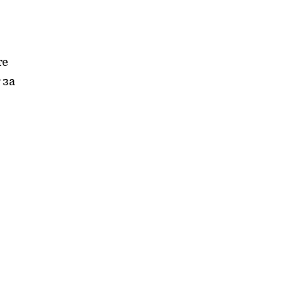
те
 за