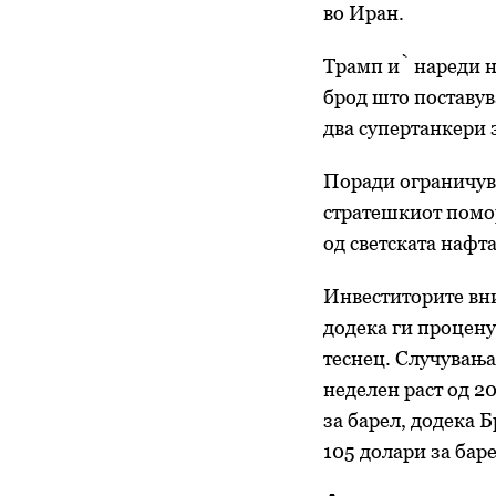
во Иран.
Трамп ѝ нареди на
брод што поставув
два супертанкери з
Поради ограничув
стратешкиот помор
од светската нафта
Инвеститорите вни
додека ги процену
теснец. Случувањат
неделен раст од 2
за барел, додека 
105 долари за баре