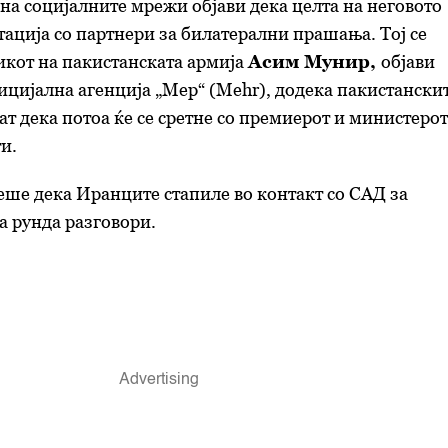
на социјалните мрежи објави дека целта на неговото
тација со партнери за билатерални прашања. Тој се
икот на пакистанската армија
Асим Мунир,
објави
цијална агенција „Мер“ (Mehr), додека пакистански
т дека потоа ќе се сретне со премиерот и министерот
и.
еше дека Иранците стапиле во контакт со САД за
 рунда разговори.