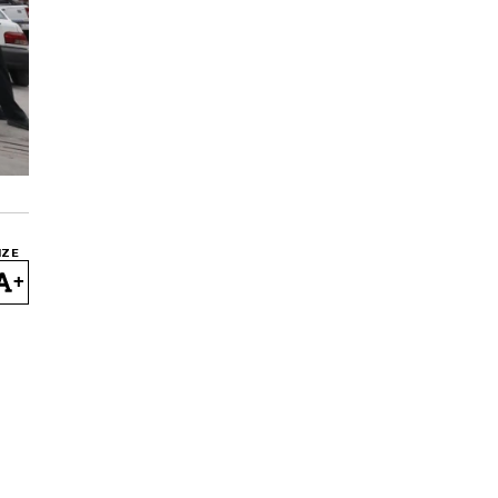
IZE
+