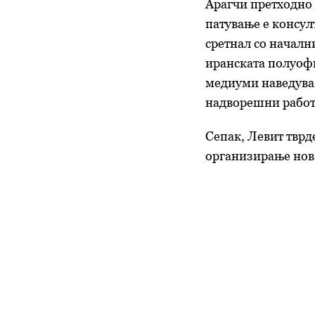
Арагчи претходно 
патување е консул
сретнал со началн
иранската полуофи
медиуми наведуваа
надворешни работ
Сепак, Левит тврд
организирање нова