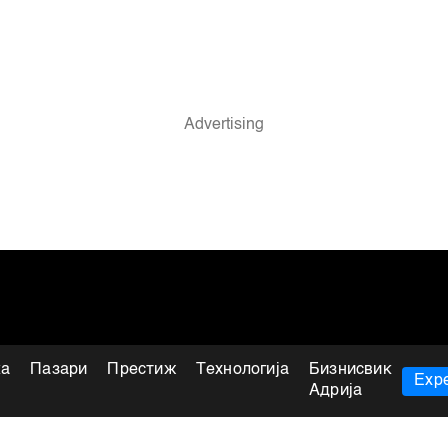
ка
Пазари
Престиж
Технологија
Бизнисвик
Expe
Адрија