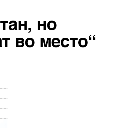
тан, но
т во место“