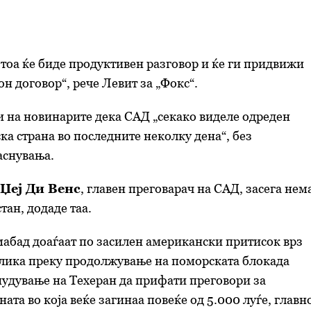
 тоа ќе биде продуктивен разговор и ќе ги придвижи
н договор“, рече Левит за „Фокс“.
 на новинарите дека САД „секако виделе одреден
ка страна во последните неколку дена“, без
аснувања.
Џеј Ди Венс
, главен преговарач на САД, засега нем
тан, додаде таа.
абад доаѓаат по засилен американски притисок врз
лика преку продолжување на поморската блокада
удување на Техеран да прифати преговори за
ата во која веќе загинаа повеќе од 5.000 луѓе, главн