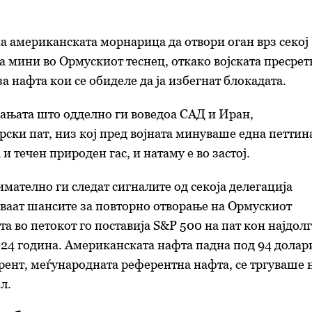
 американската морнарица да отвори оган врз секој
а мини во Ормускиот теснец, откако војската пресрет
а нафта кои се обиделе да ја избегнат блокадата.
ањата што одделно ги воведоа САД и Иран,
ски пат, низ кој пред војната минуваше една петтин
 и течен природен гас, и натаму е во застој.
мателно ги следат сигналите од секоја делегација
ваат шансите за повторно отворање на Ормускиот
а во петокот го поставија S&P 500 на пат кон најдолг
024 година. Американската нафта падна под 94 долар
Брент, меѓународната референтна нафта, се тргуваше 
л.