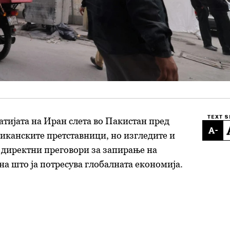
TEXT S
ијата на Иран слета во Пакистан пред
-
иканските претставници, но изгледите и
а директни преговори за запирање на
на што ја потресува глобалната економија.