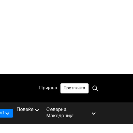
Пријава
Претплата
Повеќе
Северна
rt
Македонија