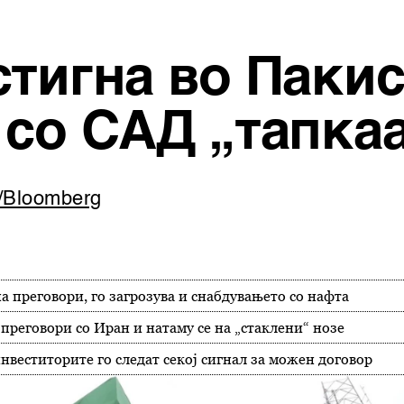
тигна во Пакис
 со САД „тапкаа
f/Bloomberg
а преговори, го загрозува и снабдувањето со нафта
преговори со Иран и натаму се на „стаклени“ нозе
нвеститорите го следат секој сигнал за можен договор