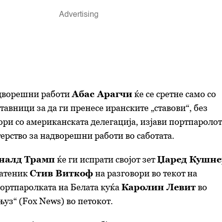
дворешни работи
Абас Арагчи
ќе се сретне само со
тавници за да ги пренесе иранските „ставови“, без
ри со американската делегација, изјави портпаролот
рство за надворешни работи во саботата.
налд Трамп
ќе ги испрати својот зет
Џаред Кушне
ратеник
Стив Виткоф
на разговори во текот на
портпаролката на Белата куќа
Каролин Левит
во
њуз“ (Fox News) во петокот.