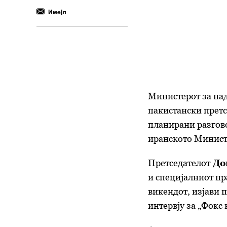
Имејл
Министерот за на
пакистански претс
планирани разгово
иранското Министе
Претседателот
До
и специјалниот п
викендот, изјави 
интервју за „Фокс 