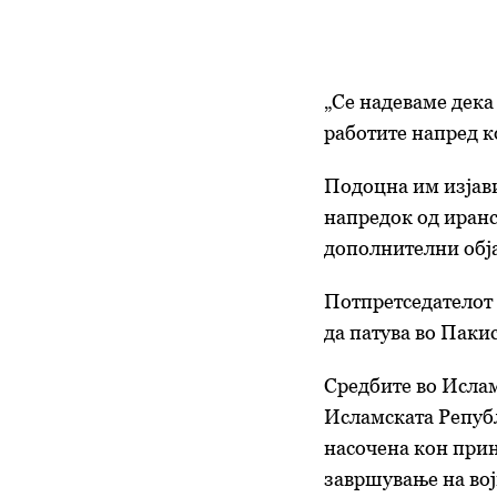
„Се надеваме дека
работите напред ко
Подоцна им изјави
напредок од иранс
дополнителни обј
Потпретседателот
да патува во Пакис
Средбите во Ислам
Исламската Репуб
насочена кон прин
завршување на војн