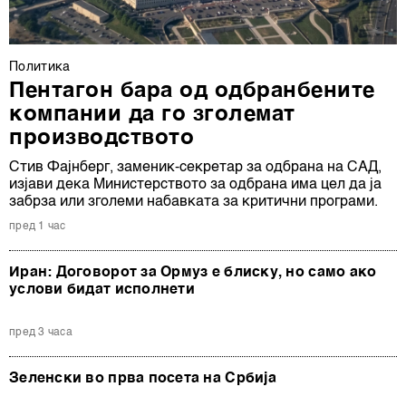
Политика
Пентагон бара од одбранбените
компании да го зголемат
производството
Стив Фајнберг, заменик-секретар за одбрана на САД,
изјави дека Министерството за одбрана има цел да ја
забрза или зголеми набавката за критични програми.
пред 1 час
Иран: Договорот за Ормуз е блиску, но само ако
услови бидат исполнети
пред 3 часа
Зеленски во прва посета на Србија