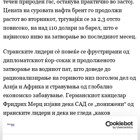
течен природен гас, останува практично во застој.
Цената на суровата нафта брент го продолжи
растот во вторникот, тргувајќи се за 2,3 отсто
повисоко, на над 110 долари за барел, што е
највисоко ниво на затворање во последниот месец.
Странските лидери сè повеќе се фрустрирани од
дипломатскиот ќор-сокак и продолженото
затворање на водниот пат, што доведе до
рационализирање на горивото низ поголем дел од
Азија и Африка и стравувања од глобално
економско забавување. Германскиот канцелар
Фридрих Мерц изјави дека САД се „понижени“ од
иранските лидери и дека не гледа „каков
стратешки излез сега избираат Американците“.