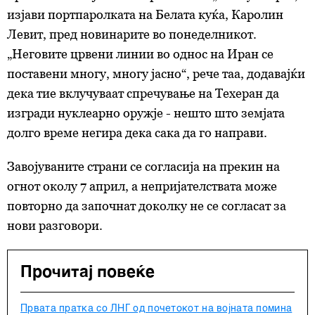
изјави портпаролката на Белата куќа, Каролин
Лeвит, пред новинарите во понеделникот.
„Неговите црвени линии во однос на Иран се
поставени многу, многу јасно“, рече таа, додавајќи
дека тие вклучуваат спречување на Техеран да
изгради нуклеарно оружје - нешто што земјата
долго време негира дека сака да го направи.
Завојуваните страни се согласија на прекин на
огнот околу 7 април, а непријателствата може
повторно да започнат доколку не се согласат за
нови разговори.
Прочитај повеќе
Првата пратка со ЛНГ од почетокот на војната помина