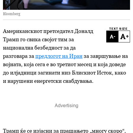
Bloomberg
TEXT SIZE
Американскиот претседател Доналд
-
+
Трамп го свика својот тим за
национална безбедност за да
разговара за
предлогот на Иран
за завршување на
војната, која сега е во третиот месец и која доведе
до илјадници загинати низ Блискиот Исток, како
и нарушени енергетски снабдувања.
Трамп ќе се изјасни за прашањето „многу скоро“,