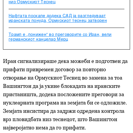
низ Ормускиот Теснец
Нафтата поскапе додека САД ја разгледуваат
иранската понуда, Ормускиот теснец затворен
Трамп е „понижен“ во преговорите со Иран, вели
германскиот канцелар Мерц
Иран сигнализираше дека можеби е подготвен да
прифати привремен договор за повторно
отворање на Ормускиот Теснец во замена за тоа
Вашингтон да ја укине блокадата на иранските
пристаништа, додека посложените преговори за
нуклеарната програма на земјата би се одложиле.
Земјата инсистира да задржи одредена контрола
врз пловидбата низ теснецот, што Вашингтон
најверојатно нема да го прифати.