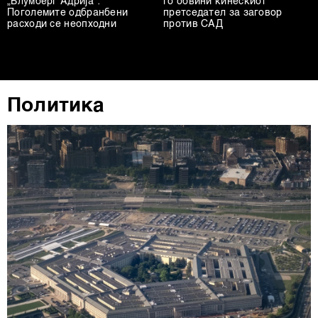
„Блумберг Адрија“:
го обвини кинескиот
Поголемите одбранбени
претседател за заговор
расходи се неопходни
против САД
Политика