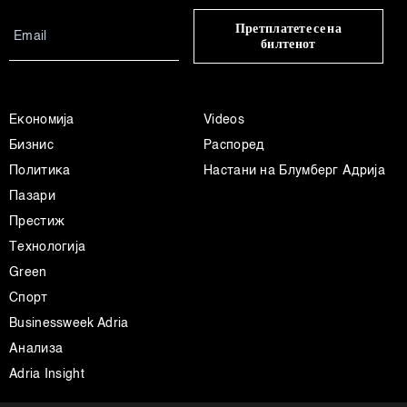
Претплатете се на
билтенот
Економија
Videos
Бизнис
Распоред
Политика
Настани на Блумберг Адрија
Пазари
Престиж
Технологија
Green
Спорт
Businessweek Adria
Анализа
Adria Insight