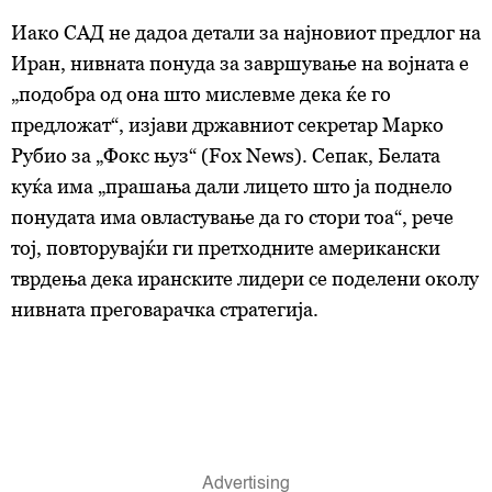
Иако САД не дадоа детали за најновиот предлог на
Иран, нивната понуда за завршување на војната е
„подобра од она што мислевме дека ќе го
предложат“, изјави државниот секретар Марко
Рубио за „Фокс њуз“ (Fox News). Сепак, Белата
куќа има „прашања дали лицето што ја поднело
понудата има овластување да го стори тоа“, рече
тој, повторувајќи ги претходните американски
тврдења дека иранските лидери се поделени околу
нивната преговарачка стратегија.