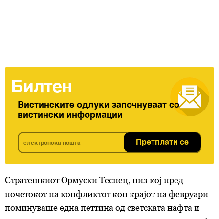
Билтен
Вистинските одлуки започнуваат со
вистински информации
Претплати се
Стратешкиот Ормуски Теснец, низ кој пред
почетокот на конфликтот кон крајот на февруари
поминуваше една петтина од светската нафта и