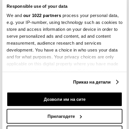
ДОНАЛД ТРАМП
САД
ИРАН
ОРМУСКИ ТЕСНЕЦ
ВОЈНА
Responsible use of your data
ПРЕДЛОГ
ПРИМИРЈЕ
We and
our 1022 partners
process your personal data,
e.g. your IP-number, using technology such as cookies to
store and access information on your device in order to
serve personalized ads and content, ad and content
measurement, audience research and services
Мирни води во Ормуз додека Трамп
го одмерува предлогот на Иран
development. You have a choice in who uses your data
03.05.2026
and for what purposes. Your privacy choices are only
applicable on this digital property where you have made
your choices. You can change or withdraw your consent
Трамп: Примирјето со Иран
any time from the Cookie Declaration or by clicking on
веројатно нема да биде
Приказ на детали
the Privacy trigger icon.
продолжено, Ормуз останува
затворен без договор
20.04.2026
If you allow, we would also like to:
Дозволи им на сите
Collect information about your geographical
Трамп гледа добри шанси за траен
location which can be accurate to within several
Прилагодете
договор за прекин на огнот
meters
17.04.2026
Identify your device by actively scanning it for