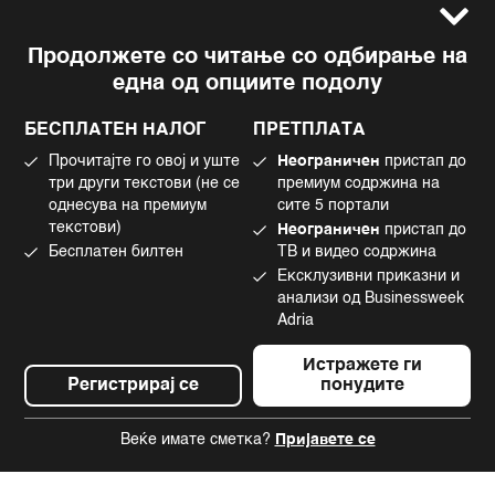
Услови за користење
Следете не
Продолжете со читање со одбирање на
Импресум
Facebook
една од опциите подолу
Политика на приватност
Instagram
Политика за колачиња
Twitter
БЕСПЛАТЕН НАЛОГ
ПРЕТПЛАТА
Маркетинг
Linkedin
Прочитајте го овој и уште
Неограничен
пристап до
Употреба на вештачка интелигенција
Tiktok
три други текстови (не се
премиум содржина на
однесува на премиум
сите 5 портали
текстови)
Неограничен
пристап до
Бесплатен билтен
ТВ и видео содржина
©2022 - 2026 Bloomberg L.P. All Rights Reserved. BLOOMBERG and the
Ексклузивни приказни и
BLOOMBERG logo are registered trademarks and service marks of
Bloomberg Finance L.P. or its subsidiaries, displayed with permission
анализи од Businessweek
Bloomberg Adria is a Mtel Swiss SA Property
Adria
News CMS by Cubes
Истражете ги
Регистрирај се
понудите
Веќе имате сметка?
Пријавете се