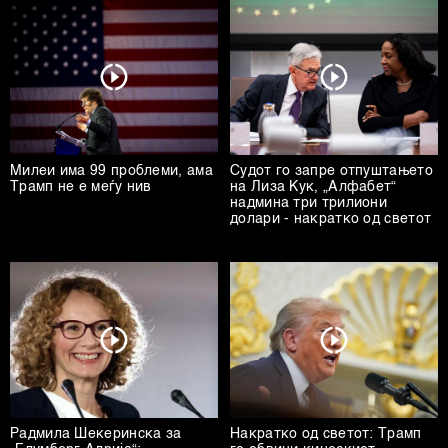
Милеи има 99 проблеми, ама
Судот го запре отпуштањето
Трамп не е меѓу нив
на Лиза Кук, „Алфабет“
надмина три трилиони
долари - накратко од светот
Радмила Шекеринска за
Накратко од светот: Трамп