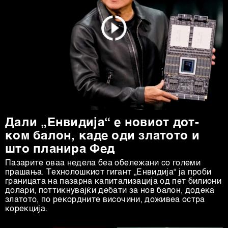
Дали „Енвидија“ е новиот дот-
ком балон, каде оди златото и
што планира Фед
Пазарите оваа недела беа обележани со големи
прашања. Технолошкиот гигант „Енвидија“ ја проби
границата на пазарна капитализација од пет билиони
долари, поттикнувајќи дебати за нов балон, додека
златото, по рекордните височини, доживеа остра
корекција.