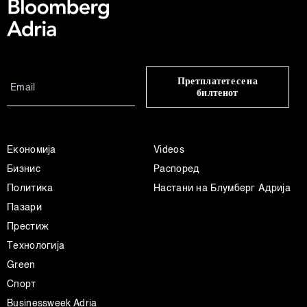
Претплатете се на
билтенот
Економија
Videos
Бизнис
Распоред
Политика
Настани на Блумберг Адрија
Пазари
Престиж
Технологија
Green
Спорт
Businessweek Adria