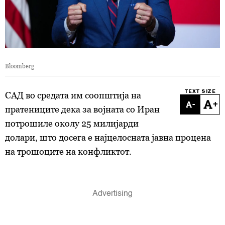
Bloomberg
TEXT SIZE
САД во средата им соопштија на
-
+
пратениците дека за војната со Иран
потрошиле околу 25 милијарди
долари, што досега е најцелосната јавна процена
на трошоците на конфликтот.