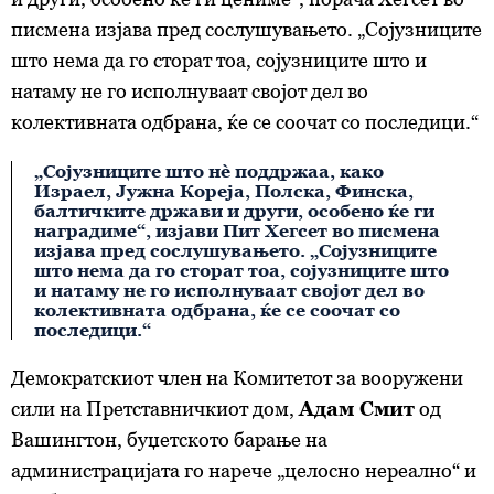
писмена изјава пред сослушувањето. „Сојузниците
што нема да го сторат тоа, сојузниците што и
натаму не го исполнуваат својот дел во
колективната одбрана, ќе се соочат со последици.“
„Сојузниците што нè поддржаа, како
Израел, Јужна Кореја, Полска, Финска,
балтичките држави и други, особено ќе ги
наградиме“, изјави Пит Хегсет во писмена
изјава пред сослушувањето. „Сојузниците
што нема да го сторат тоа, сојузниците што
и натаму не го исполнуваат својот дел во
колективната одбрана, ќе се соочат со
последици.“
Демократскиот член на Комитетот за вооружени
сили на Претставничкиот дом,
Адам Смит
од
Вашингтон, буџетското барање на
администрацијата го нарече „целосно нереално“ и