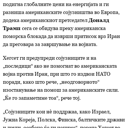
подигна глобалните цени на енергијата и ги
разниша американските сојузништва во Европа,
додека американскиот претседател
Доналд
Трамп
сега се обидува преку американска
поморска блокада да изврши притисок врз Иран
да преговара за завршување на војната.
Хегсет ги предупреди сојузниците и на
„последици“ ако не помогнат во американската
војна против Иран, при што го издвои НАТО
поради, како што рече, „неодговорното“
изостанување на помош за американските сили.
„Ќе го запаметиме тоа“, рече тој.
„Сојузниците кои нè поддржаа, како Израел,
Јужна Кореја, Полска, Финска, балтичките држави
и други, особено ќе ги цениме“, порача Хегсет во