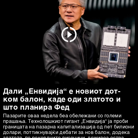
Дали „Енвидија“ е новиот дот-
ком балон, каде оди златото и
што планира Фед
Пазарите оваа недела беа обележани со големи
прашања. Технолошкиот гигант „Енвидија“ ја проби
границата на пазарна капитализација од пет билиони
долари, поттикнувајќи дебати за нов балон, додека