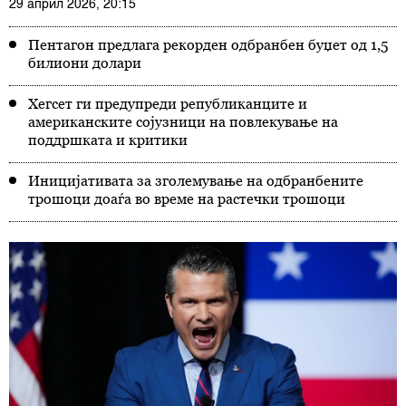
29 април 2026, 20:15
Пентагон предлага рекорден одбранбен буџет од 1,5
билиони долари
Хегсет ги предупреди републиканците и
американските сојузници на повлекување на
поддршката и критики
Иницијативата за зголемување на одбранбените
трошоци доаѓа во време на растечки трошоци