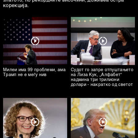
златото, по рекордните височини, доживеа остра
корекција.
Милеи има 99 проблеми, ама
Судот го запре отпуштањето
Трамп не е меѓу нив
на Лиза Кук, „Алфабет“
надмина три трилиони
долари - накратко од светот