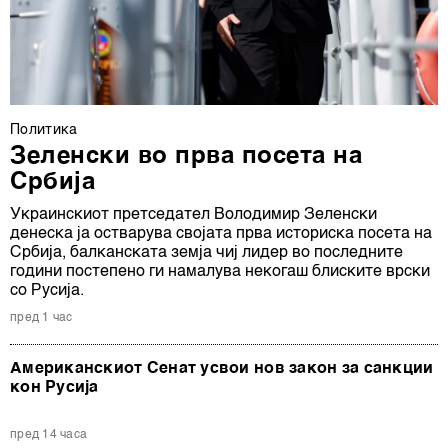
Политика
Зеленски во прва посета на
Србија
Украинскиот претседател Володимир Зеленски
денеска ја остварува својата прва историска посета на
Србија, балканската земја чиј лидер во последните
години постепено ги намалува некогаш блиските врски
со Русија.
пред 1 час
Американскиот Сенат усвои нов закон за санкции
кон Русија
пред 14 часа