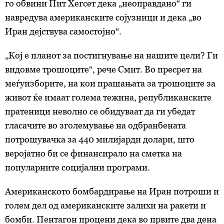
го обвини Пит Хегсет дека „неоправдано“ ги
навредува американските сојузници и дека „во
Иран дејствува самостојно“.
„Кој е планот за постигнување на нашите цели? Ги
видовме трошоците“, рече Смит. Во пресрет на
меѓуизборите, на кои прашањата за трошоците за
живот ќе имаат голема тежина, републиканските
пратеници неволно се обидуваат да ги убедат
гласачите во зголемување на одбранбената
потрошувачка за 440 милијарди долари, што
веројатно би се финансирало на сметка на
популарните социјални програми.
Американското бомбардирање на Иран потроши и
голем дел од американските залихи на ракети и
бомби. Пентагон процени дека во првите два дена