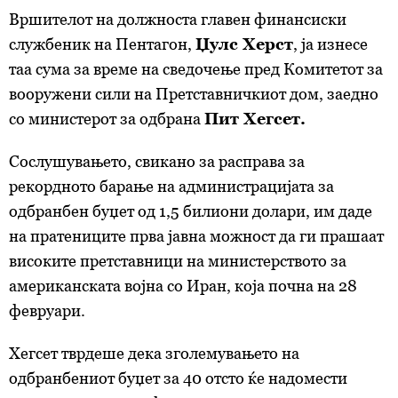
Вршителот на должноста главен финансиски
службеник на Пентагон,
Џулс Херст
, ја изнесе
таа сума за време на сведочење пред Комитетот за
вооружени сили на Претставничкиот дом, заедно
со министерот за одбрана
Пит Хегсет.
Сослушувањето, свикано за расправа за
рекордното барање на администрацијата за
одбранбен буџет од 1,5 билиони долари, им даде
на пратениците прва јавна можност да ги прашаат
високите претставници на министерството за
американската војна со Иран, која почна на 28
февруари.
Хегсет тврдеше дека зголемувањето на
одбранбениот буџет за 40 отсто ќе надомести