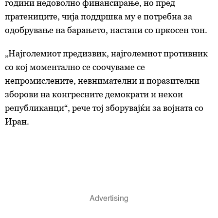
години недоволно финансирање, но пред
пратениците, чија поддршка му е потребна за
одобрување на барањето, настапи со пркосен тон.
„Најголемиот предизвик, најголемиот противник
со кој моментално се соочуваме се
непромислените, невнимателни и поразителни
зборови на конгресните демократи и некои
републиканци“, рече тој зборувајќи за војната со
Иран.