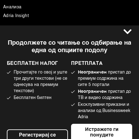
Анализа
Adria Insight
Услови за користење
Следете не
Продолжете со читање со одбирање на
Импресум
Facebook
една од опциите подолу
Политика на приватност
Instagram
Политика за колачиња
Twitter
БЕСПЛАТЕН НАЛОГ
ПРЕТПЛАТА
Маркетинг
Linkedin
Прочитајте го овој и уште
Неограничен
пристап до
Употреба на вештачка интелигенција
Tiktok
три други текстови (не се
премиум содржина на
однесува на премиум
сите 5 портали
текстови)
Неограничен
пристап до
Бесплатен билтен
ТВ и видео содржина
©2022 - 2026 Bloomberg L.P. All Rights Reserved. BLOOMBERG and the
Ексклузивни приказни и
BLOOMBERG logo are registered trademarks and service marks of
Bloomberg Finance L.P. or its subsidiaries, displayed with permission
анализи од Businessweek
Bloomberg Adria is a Mtel Swiss SA Property
Adria
News CMS by Cubes
Истражете ги
Регистрирај се
понудите