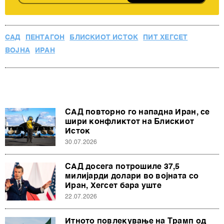
нашата
Политика на приватност
, а за колачињата и
други слични технологии во
Политиката на
колачиња
. Колачињата во кој било момент можете
САД
ПЕНТАГОН
БЛИСКИОТ ИСТОК
ПИТ ХЕГСЕТ
повторно да ги ажурирате со клик на „Прикажи ги
ВОЈНА
ИРАН
деталите“. Согласноста можете во кој било момент да
ја повлечете без негативни последици.
САД повторно го нападна Иран, се
шири конфликтот на Блискиот
Исток
30.07.2026
САД досега потрошиле 37,5
милијарди долари во војната со
Иран, Хегсет бара уште
22.07.2026
Итното повлекување на Трамп од