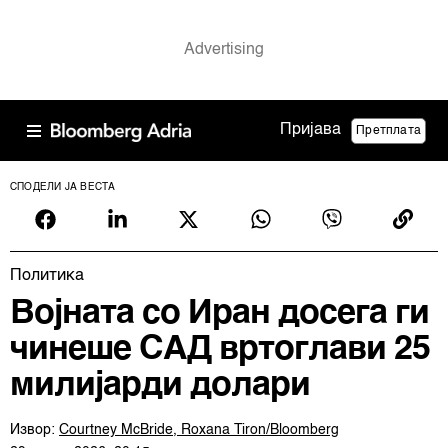
Пријава
Претплата
СПОДЕЛИ ЈА ВЕСТА
Политика
Војната со Иран досега ги
чинеше САД вртоглави 25
милијарди долари
Извор:
Courtney McBride, Roxana Tiron/Bloomberg