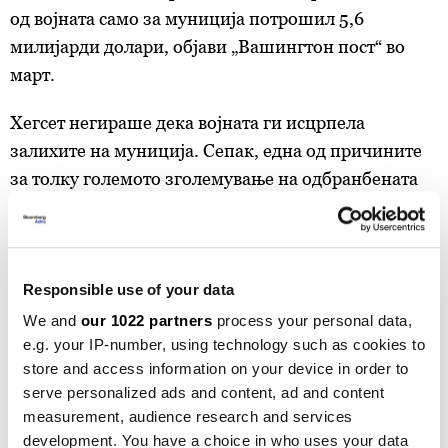
од војната само за муниција потрошил 5,6
милијарди долари, објави „Вашингтон пост“ во
март.
Хегсет негираше дека војната ги исцрпела
залихите на муниција. Сепак, една од причините
за толку големото зголемување на одбранбената
потрошувачка е обновата на залихите на
муниција, за која во текот на војната имаше
голема побарувачка, а која беше користена и во
одбраната на Израел минатата година, откако
Responsible use of your data
Иран возврати по бомбардирањето на
We and
our 1022 partners
process your personal data,
нуклеарните објекти.
e.g. your IP-number, using technology such as cookies to
store and access information on your device in order to
„Нашите глобални залихи на муниција се ниски и
serve personalized ads and content, ad and content
measurement, audience research and services
немаме капацитети за брза обнова на
development. You have a choice in who uses your data