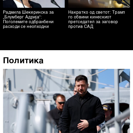
Радмила Шекеринска за
Накратко од светот: Трамп
„Блумберг Адрија“:
го обвини кинескиот
Поголемите одбранбени
претседател за заговор
расходи се неопходни
против САД
Политика