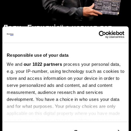
Дали „Енвидија“ е новиот дот-
ком балон, каде оди златото и
што планира Фед
Пазарите оваа недела беа обележани со големи
Responsible use of your data
прашања. Технолошкиот гигант „Енвидија“ ја проби
границата на пазарна капитализација од пет билиони
We and
our 1022 partners
process your personal data,
долари, поттикнувајќи дебати за нов балон, додека
e.g. your IP-number, using technology such as cookies to
златото, по рекордните височини, доживеа остра
корекција.
store and access information on your device in order to
serve personalized ads and content, ad and content
measurement, audience research and services
development. You have a choice in who uses your data
and for what purposes. Your privacy choices are only
applicable on this digital property where you have made
your choices. You can change or withdraw your consent
any time from the Cookie Declaration or by clicking on