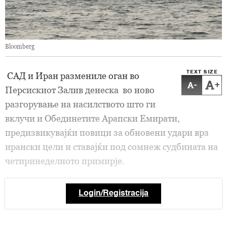
Bloomberg
TEXT SIZE
САД и Иран размениле оган во
-
+
Персискиот Залив денеска во ново
разгорување на насилството што ги
вклучи и Обединетите Арапски Емирати,
предизвикувајќи повици за обновени удари врз
ирански цели и ставајќи под сомнеж судбината на
четиринеделното примирје.
Login/Registracija