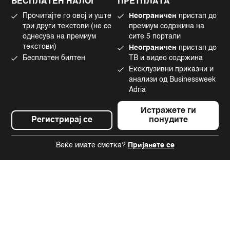
БЕСПЛАТЕН НАЛОГ
ПРЕТПЛАТА
Маркетинг
Linkedin
Прочитајте го овој и уште
Неограничен
пристап до
Употреба на вештачка интелигенција
Tiktok
три други текстови (не се
премиум содржина на
однесува на премиум
сите 5 портали
текстови)
Неограничен
пристап до
Бесплатен билтен
ТВ и видео содржина
©2022 - 2026 Bloomberg L.P. All Rights Reserved. BLOOMBERG and the
Ексклузивни приказни и
BLOOMBERG logo are registered trademarks and service marks of
Bloomberg Finance L.P. or its subsidiaries, displayed with permission
анализи од Businessweek
Bloomberg Adria is a Mtel Swiss SA Property
Adria
News CMS by Cubes
Истражете ги
Регистрирај се
понудите
Веќе имате сметка?
Пријавете се