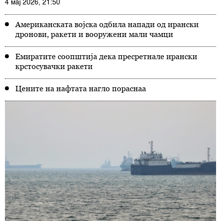
4 мај 2026, 21:50
Американската војска одбила напади од ирански
дронови, ракети и вооружени мали чамци
Емиратите соопштија дека пресретнале ирански
крстосувачки ракети
Цените на нафтата нагло пораснаа