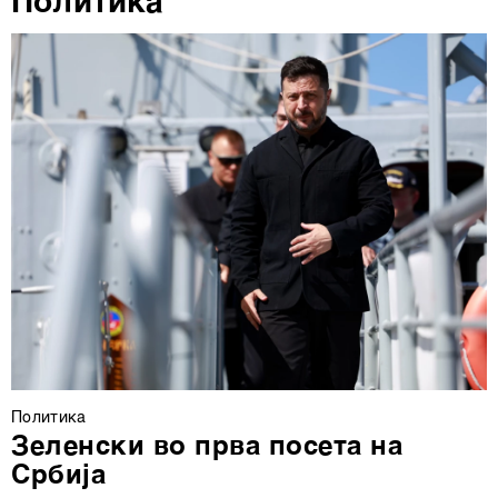
Политика
деталите“. Согласноста можете во кој било момент да
ја повлечете без негативни последици.
Политика
Зеленски во прва посета на
Србија