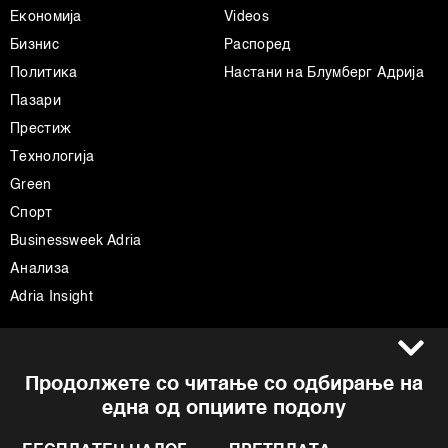
Економија
Videos
Бизнис
Распоред
Политика
Настани на Блумберг Адрија
Пазари
Престиж
Технологија
Green
Спорт
Businessweek Adria
Анализа
Adria Insight
Услови за користење
Следете не
Продолжете со читање со одбирање на
Импресум
Facebook
една од опциите подолу
Политика на приватност
Instagram
Политика за колачиња
Twitter