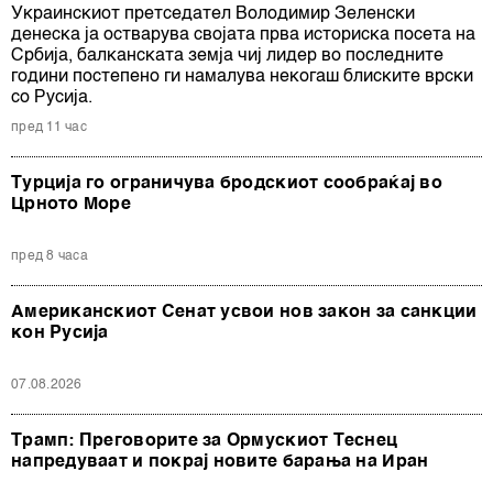
Украинскиот претседател Володимир Зеленски
денеска ја остварува својата прва историска посета на
Србија, балканската земја чиј лидер во последните
години постепено ги намалува некогаш блиските врски
со Русија.
пред 11 час
Турција го ограничува бродскиот сообраќај во
Црното Море
пред 8 часа
Американскиот Сенат усвои нов закон за санкции
кон Русија
07.08.2026
Трамп: Преговорите за Ормускиот Теснец
напредуваат и покрај новите барања на Иран