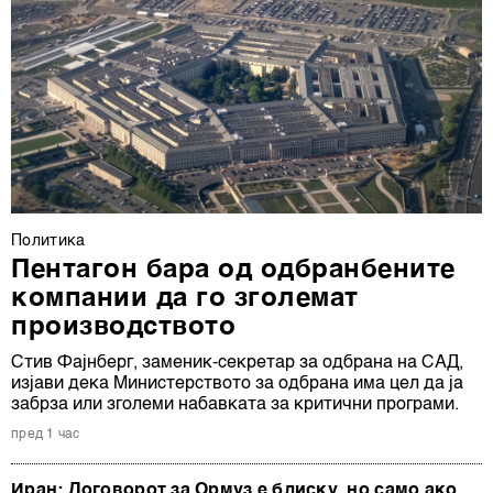
Политика
Пентагон бара од одбранбените
компании да го зголемат
производството
Стив Фајнберг, заменик-секретар за одбрана на САД,
изјави дека Министерството за одбрана има цел да ја
забрза или зголеми набавката за критични програми.
пред 1 час
Иран: Договорот за Ормуз е блиску, но само ако