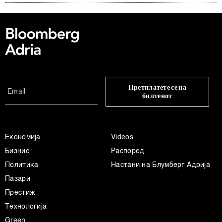
Претплатете се на
билтенот
Економија
Videos
Бизнис
Распоред
Политика
Настани на Блумберг Адрија
Пазари
Престиж
Технологија
Green