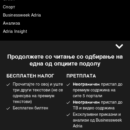
Спорт
Businessweek Adria
Анализа
Adria Insight
Услови за користење
Следете не
Продолжете со читање со одбирање на
Импресум
Facebook
една од опциите подолу
Политика на приватност
Instagram
Политика за колачиња
Twitter
БЕСПЛАТЕН НАЛОГ
ПРЕТПЛАТА
Маркетинг
Linkedin
Прочитајте го овој и уште
Неограничен
пристап до
Употреба на вештачка интелигенција
Tiktok
три други текстови (не се
премиум содржина на
однесува на премиум
сите 5 портали
текстови)
Неограничен
пристап до
Бесплатен билтен
ТВ и видео содржина
©2022 - 2026 Bloomberg L.P. All Rights Reserved. BLOOMBERG and the
Ексклузивни приказни и
BLOOMBERG logo are registered trademarks and service marks of
Bloomberg Finance L.P. or its subsidiaries, displayed with permission
анализи од Businessweek
Bloomberg Adria is a Mtel Swiss SA Property
Adria
News CMS by Cubes