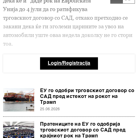
дека ќе ѝ даде рок на Европската
Унија до 4 јули да го ратификува
трговскиот договор со САД, откако претходно се
закани дека ќе ги зголеми царините за увоз на
автомобили уште оваа недела доколку не го стори
тоа.
Login/Registracija
ЕУ го одобри трговскиот договор со
САД пред истекот на рокот на
Трамп
25.06.2026
Пратениците на ЕУ го одобрија
трговскиот договор со САД пред
крајниот рок на Трамп