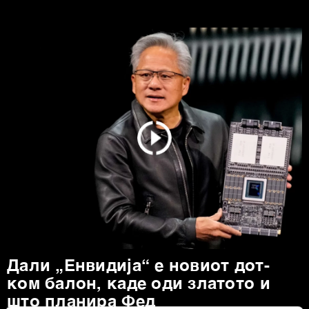
Дали „Енвидија“ е новиот дот-
ком балон, каде оди златото и
што планира Фед