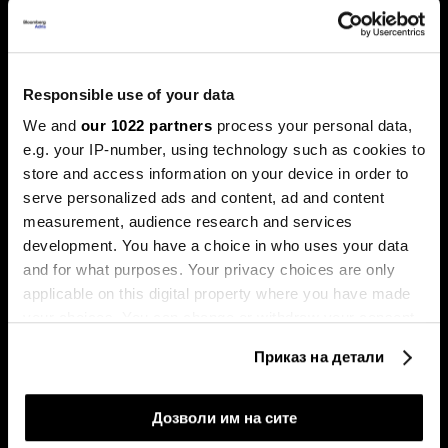
Пазарите оваа недела беа обележани со големи
прашања. Технолошкиот гигант „Енвидија“ ја проби
границата на пазарна капитализација од пет билиони
долари, поттикнувајќи дебати за нов балон, додека
златото, по рекордните височини, доживеа остра
Responsible use of your data
корекција.
We and
our 1022 partners
process your personal data,
e.g. your IP-number, using technology such as cookies to
store and access information on your device in order to
serve personalized ads and content, ad and content
measurement, audience research and services
development. You have a choice in who uses your data
and for what purposes. Your privacy choices are only
applicable on this digital property where you have made
Милеи има 99 проблеми, ама
Судот го запре отпуштањето
your choices. You can change or withdraw your consent
Трамп не е меѓу нив
на Лиза Кук, „Алфабет“
any time from the Cookie Declaration or by clicking on
надмина три трилиони
Приказ на детали
долари - накратко од светот
the Privacy trigger icon.
If you allow, we would also like to:
Дозволи им на сите
Collect information about your geographical