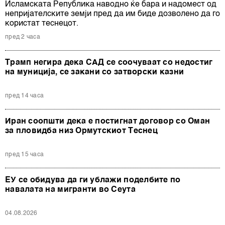
Исламската Република наводно ќе бара и надомест од
непријателските земји пред да им биде дозволено да го
користат теснецот.
пред 2 часа
Трамп негира дека САД се соочуваат со недостиг
на муниција, се закани со затворски казни
пред 14 часа
Иран соопшти дека е постигнат договор со Оман
за пловидба низ Ормутскиот Теснец
пред 15 часа
ЕУ се обидува да ги ублажи поделбите по
навалата на мигранти во Сеута
04.08.2026