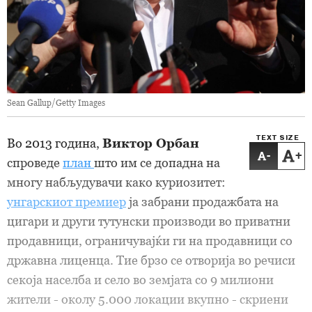
Sean Gallup/Getty Images
TEXT SIZE
Во 2013 година,
Виктор Орбан
-
+
спроведе
план
што им се допадна на
многу набљудувачи како куриозитет:
унгарскиот премиер
ја забрани продажбата на
цигари и други тутунски производи во приватни
продавници, ограничувајќи ги на продавници со
државна лиценца. Тие брзо се отворија во речиси
секоја населба и село во земјата со 9 милиони
жители - околу 5.000 локации вкупно - скриени