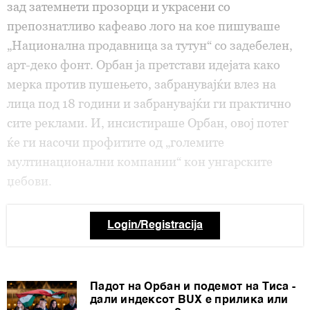
зад затемнети прозорци и украсени со
препознатливо кафеаво лого на кое пишуваше
„Национална продавница за тутун“ со задебелен,
арт-деко фонт. Орбан ја претстави идејата како
мерка против пушењето, забранувајќи влез на
лица под 18 години и забранувајќи ги практично
сите реклами. И, инсистираше Орбан, овој потег
ќе ги насочи профитите од „големите
мултинационални компании“ кон унгарските
џебови.
Login/Registracija
Падот на Орбан и подемот на Тиса -
дали индексот BUX е прилика или