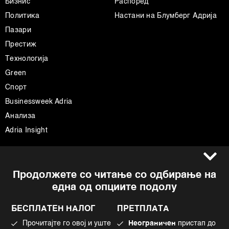
Бизнис
Распоред
Политика
Настани на Блумберг Адрија
Пазари
Престиж
Технологија
Green
Спорт
Businessweek Adria
Анализа
Adria Insight
Услови за користење
Следете не
Продолжете со читање со одбирање на
Импресум
Facebook
една од опциите подолу
Политика на приватност
Instagram
Политика за колачиња
Twitter
БЕСПЛАТЕН НАЛОГ
ПРЕТПЛАТА
Маркетинг
Linkedin
Прочитајте го овој и уште
Неограничен
пристап до