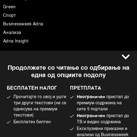
Green
Спорт
Businessweek Adria
Анализа
Adria Insight
Услови за користење
Следете не
Продолжете со читање со одбирање на
Импресум
Facebook
една од опциите подолу
Политика на приватност
Instagram
Политика за колачиња
Twitter
БЕСПЛАТЕН НАЛОГ
ПРЕТПЛАТА
Маркетинг
Linkedin
Прочитајте го овој и уште
Неограничен
пристап до
Употреба на вештачка интелигенција
Tiktok
три други текстови (не се
премиум содржина на
однесува на премиум
сите 5 портали
текстови)
Неограничен
пристап до
Бесплатен билтен
ТВ и видео содржина
©2022 - 2026 Bloomberg L.P. All Rights Reserved. BLOOMBERG and the
Ексклузивни приказни и
BLOOMBERG logo are registered trademarks and service marks of
Bloomberg Finance L.P. or its subsidiaries, displayed with permission
анализи од Businessweek