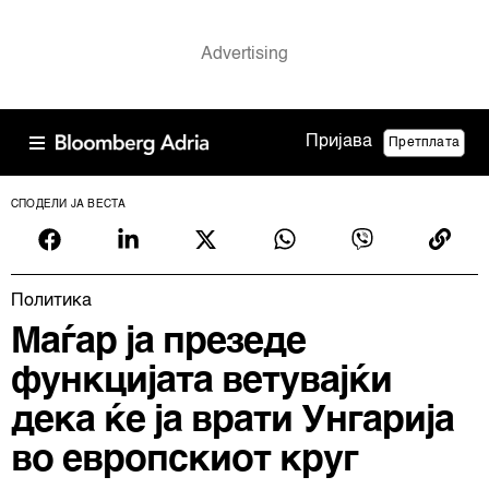
Пријава
Претплата
СПОДЕЛИ ЈА ВЕСТА
Политика
Маѓар ја презеде
функцијата ветувајќи
дека ќе ја врати Унгарија
во европскиот круг