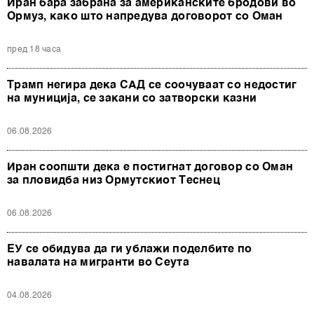
Иран бара забрана за американските бродови во
Ормуз, како што напредува договорот со Оман
пред 18 часа
Трамп негира дека САД се соочуваат со недостиг
на муниција, се закани со затворски казни
06.08.2026
Иран соопшти дека е постигнат договор со Оман
за пловидба низ Ормутскиот Теснец
06.08.2026
ЕУ се обидува да ги ублажи поделбите по
навалата на мигранти во Сеута
04.08.2026