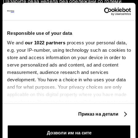
Пазарите оваа недела беа обележани со големи
прашања. Технолошкиот гигант „Енвидија“ ја проби
границата на пазарна капитализација од пет билиони
долари, поттикнувајќи дебати за нов балон, додека
златото, по рекордните височини, доживеа остра
корекција.
Responsible use of your data
We and
our 1022 partners
process your personal data,
e.g. your IP-number, using technology such as cookies to
store and access information on your device in order to
serve personalized ads and content, ad and content
measurement, audience research and services
development. You have a choice in who uses your data
and for what purposes. Your privacy choices are only
Милеи има 99 проблеми, ама
Судот го запре отпуштањето
applicable on this digital property where you have made
Трамп не е меѓу нив
на Лиза Кук, „Алфабет“
your choices. You can change or withdraw your consent
надмина три трилиони
долари - накратко од светот
any time from the Cookie Declaration or by clicking on
Приказ на детали
the Privacy trigger icon.
If you allow, we would also like to:
Дозволи им на сите