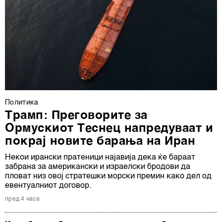
Политика
Трамп: Преговорите за
Ормускиот Теснец напредуваат и
покрај новите барања на Иран
Некои ирански пратеници најавија дека ќе бараат
забрана за американски и израелски бродови да
пловат низ овој стратешки морски премин како дел од
евентуалниот договор.
пред 4 часа