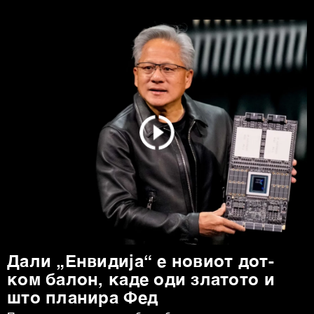
Дали „Енвидија“ е новиот дот-
ком балон, каде оди златото и
што планира Фед