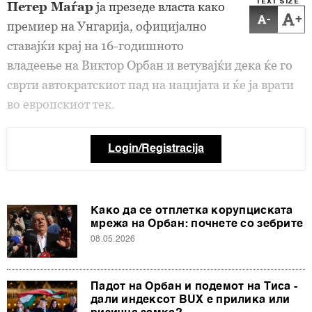
TEXT SIZE
Петер Маѓар
ја презеде власта како
-
+
премиер на Унгарија, официјално
ставајќи крај на 16-годишното
владеење на Виктор Орбан и ветувајќи дека ќе го
сврти автократскиот пад на нацијата и ќе ја врати
во европскиот тек.
Login/Registracija
Како да се отплетка корупциската
мрежа на Орбан: почнете со зебрите
08.05.2026
Падот на Орбан и подемот на Тиса -
дали индексот BUX е прилика или