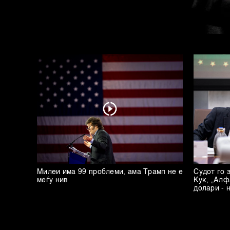
Милеи има 99 проблеми, ама Трамп не е
Судот го 
меѓу нив
Кук, „Алф
долари - 