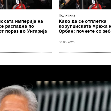
Политика
ската империја на
Како да се отплетка
се распадна по
корупциската мрежа 
от пораз во Унгарија
Орбан: почнете со зе
08.05.2026