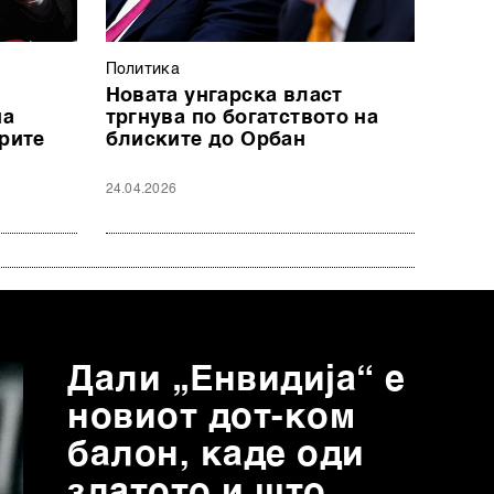
Политика
Новата унгарска власт
на
тргнува по богатството на
брите
блиските до Орбан
24.04.2026
Дали „Енвидија“ е
новиот дот-ком
балон, каде оди
златото и што