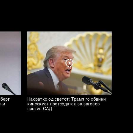
мберг
Накратко од светот: Трамп го обвини
ени
кинескиот претседател за заговор
против САД