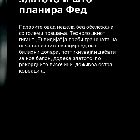
планира Фед
Пазарите оваа недела беа обележани
со големи прашања. Технолошкиот
гигант „Енвидија“ ја проби границата на
пазарна капитализација од пет
билиони долари, поттикнувајќи дебати
за нов балон, додека златото, по
рекордните височини, доживеа остра
корекција.