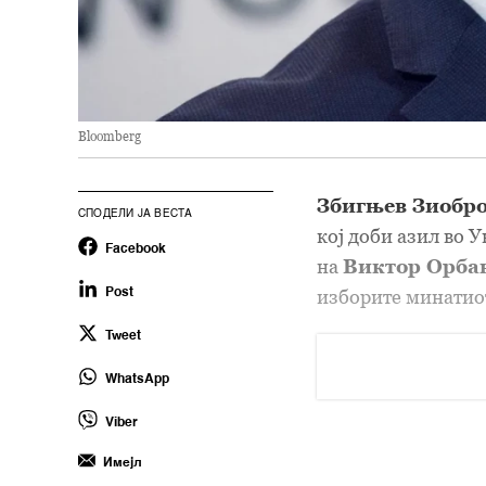
Bloomberg
Збигњев Зиобр
СПОДЕЛИ ЈА ВЕСТА
кој доби азил во 
Facebook
на
Виктор Орба
изборите минатиот
Post
Tweet
WhatsApp
Viber
Имејл