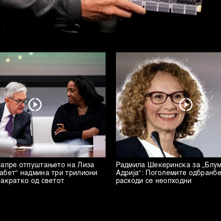
запре отпуштањето на Лиза
Радмила Шекеринска за „Блу
абет“ надмина три трилиони
Адрија“: Поголемите одбранб
накратко од светот
расходи се неопходни