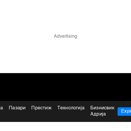
ка
Пазари
Престиж
Технологија
Бизнисвик
Expe
Адрија