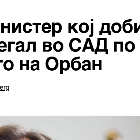
нистер кој доби
егал во САД по
о на Орбан
erg