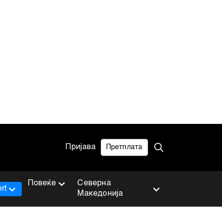
Пријава
Претплата
Повеќе
Северна
rt
Македонија