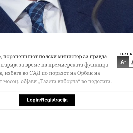
TEXT S
о
, поранешниот полски министер за правда
-
Унгарија за време на премиерската функција
н
, избега во САД по поразот на Орбан на
 месец, објави „Газета виборча“ во неделата.
Login/Registracija