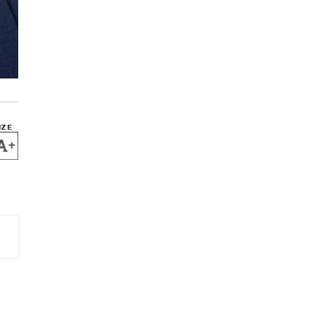
IZE
+