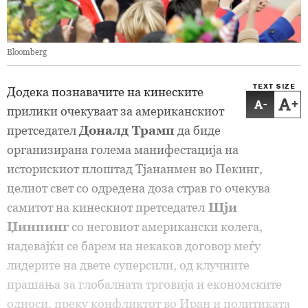
Bloomberg
TEXT SIZE
Додека познавачите на кинеските
-
+
прилики очекуваат за американскиот
претседател
Доналд Трамп
да биде
организирана голема манифестација на
историскиот плоштад Тјананмен во Пекинг,
целиот свет со одредена доза страв го очекува
самитот на кинескиот претседател
Шји
Џинпинг
со неговиот американски колега,
надевајќи се барем на некаков договор меѓу
лидерите на двете суперсили, од клучните
прашања за глобалната трговија и економските
односи, преку конфликтот во Иран и политиката