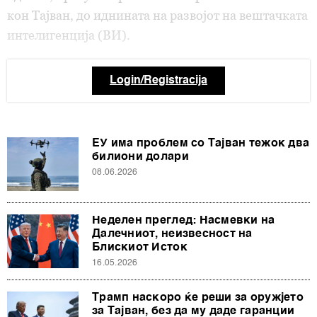
кон Тајван, до иднината на развојот на вештачката
интелигенција (ВИ).
Login/Registracija
ЕУ има проблем со Тајван тежок два
билиони долари
08.06.2026
Неделен преглед: Насмевки на
Далечниот, неизвесност на
Блискиот Исток
16.05.2026
Трамп наскоро ќе реши за оружјето
за Тајван, без да му даде гаранции