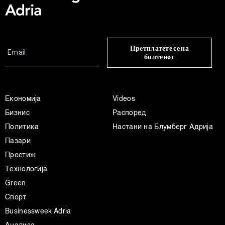
Претплатете се на
билтенот
Економија
Videos
Бизнис
Распоред
Политика
Настани на Блумберг Адрија
Пазари
Престиж
Технологија
Green
Спорт
Businessweek Adria