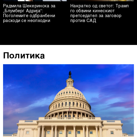
Радмила Шекеринска за
други слични технологии во
Накратко од светот: Трамп
Политиката на
„Блумберг Адрија“:
го обвини кинескиот
колачиња
. Колачињата во кој било момент можете
Поголемите одбранбени
претседател за заговор
расходи се неопходни
повторно да ги ажурирате со клик на „Прикажи ги
против САД
деталите“. Согласноста можете во кој било момент да
ја повлечете без негативни последици.
Политика