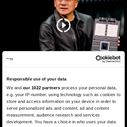
Дали „Енвидија“ е новиот дот-
Responsible use of your data
ком балон, каде оди златото и
We and
our 1022 partners
process your personal data,
што планира Фед
e.g. your IP-number, using technology such as cookies to
Пазарите оваа недела беа обележани со големи
store and access information on your device in order to
прашања. Технолошкиот гигант „Енвидија“ ја проби
serve personalized ads and content, ad and content
границата на пазарна капитализација од пет билиони
measurement, audience research and services
долари, поттикнувајќи дебати за нов балон, додека
златото, по рекордните височини, доживеа остра
development. You have a choice in who uses your data
корекција.