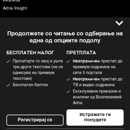
Анализа
Adria Insight
Услови за користење
Следете не
Продолжете со читање со одбирање на
Импресум
Facebook
една од опциите подолу
Политика на приватност
Instagram
Политика за колачиња
Twitter
БЕСПЛАТЕН НАЛОГ
ПРЕТПЛАТА
Маркетинг
Linkedin
Прочитајте го овој и уште
Неограничен
пристап до
Употреба на вештачка интелигенција
Tiktok
три други текстови (не се
премиум содржина на
однесува на премиум
сите 5 портали
текстови)
Неограничен
пристап до
Бесплатен билтен
ТВ и видео содржина
©2022 - 2026 Bloomberg L.P. All Rights Reserved. BLOOMBERG and the
Ексклузивни приказни и
BLOOMBERG logo are registered trademarks and service marks of
Bloomberg Finance L.P. or its subsidiaries, displayed with permission
анализи од Businessweek
Bloomberg Adria is a Mtel Swiss SA Property
Adria
News CMS by Cubes
Истражете ги
Регистрирај се
понудите