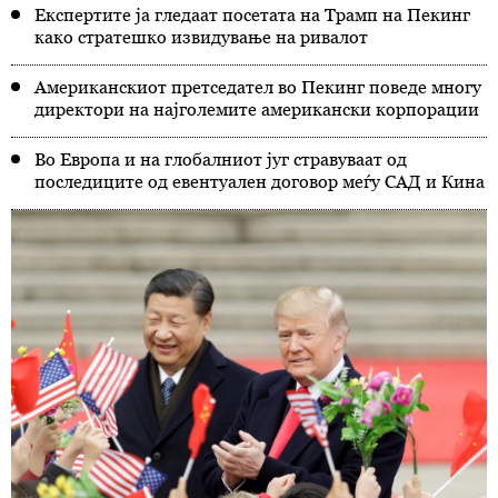
Експертите ја гледаат посетата на Трамп на Пекинг
како стратешко извидување на ривалот
Американскиот претседател во Пекинг поведе многу
директори на најголемите американски корпорации
Во Европа и на глобалниот југ стравуваат од
последиците од евентуален договор меѓу САД и Кина