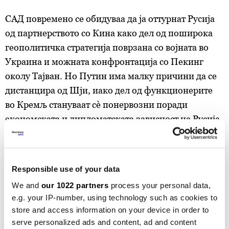
САД повремено се обидуваа да ја оттурнат Русија
од партнерството со Кина како дел од поширока
геополитичка стратегија поврзана со војната во
Украина и можната конфронтација со Пекинг
околу Тајван. Но Путин има малку причини да се
дистанцира од Шји, иако дел од функционерите
во Кремљ стануваат сè понервозни поради
економската и дипломатската зависност на Русија
од Кина.
Билтен
Responsible use of your data
We and
our 1022 partners
process your personal data,
Вистинските одлуки започнуваат со
e.g. your IP-number, using technology such as cookies to
вистински информации
store and access information on your device in order to
serve personalized ads and content, ad and content