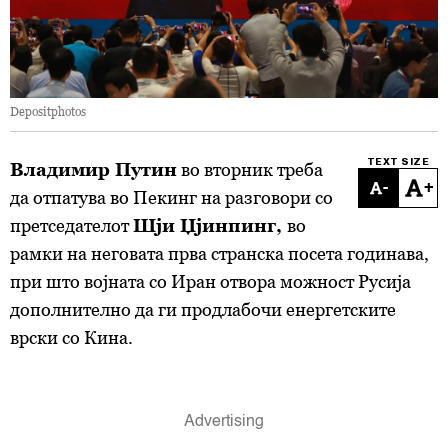
Depositphotos
TEXT SIZE
Владимир Путин
во вторник треба
-
+
да отпатува во Пекинг на разговори со
претседателот
Шји Џјинпинг,
во
рамки на неговата прва странска посета годинава,
при што војната со Иран отвора можност Русија
дополнително да ги продлабочи енергетските
врски со Кина.