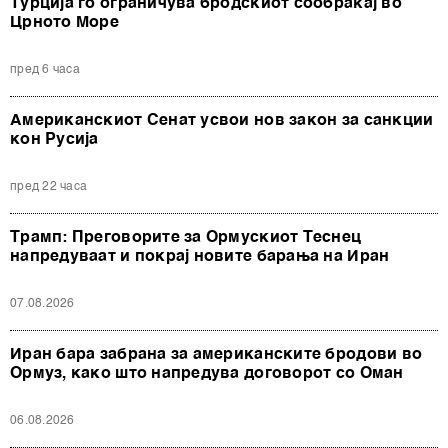
Турција го ограничува бродскиот сообраќај во
Црното Море
пред 6 часа
Американскиот Сенат усвои нов закон за санкции
кон Русија
пред 22 часа
Трамп: Преговорите за Ормускиот Теснец
напредуваат и покрај новите барања на Иран
07.08.2026
Иран бара забрана за американските бродови во
Ормуз, како што напредува договорот со Оман
06.08.2026