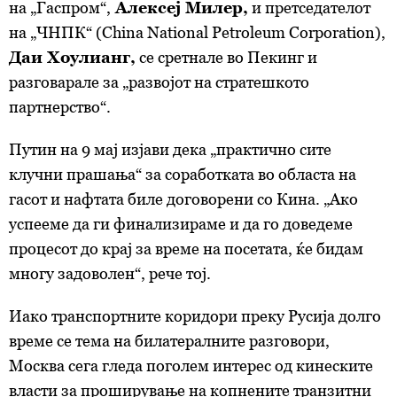
на „Гаспром“,
Алексеј Милер,
и претседателот
на „ЧНПК“ (China National Petroleum Corporation),
Даи Хоулианг,
се сретнале во Пекинг и
разговарале за „развојот на стратешкото
партнерство“.
Путин на 9 мај изјави дека „практично сите
клучни прашања“ за соработката во областа на
гасот и нафтата биле договорени со Кина. „Ако
успееме да ги финализираме и да го доведеме
процесот до крај за време на посетата, ќе бидам
многу задоволен“, рече тој.
Иако транспортните коридори преку Русија долго
време се тема на билатералните разговори,
Москва сега гледа поголем интерес од кинеските
власти за проширување на копнените транзитни