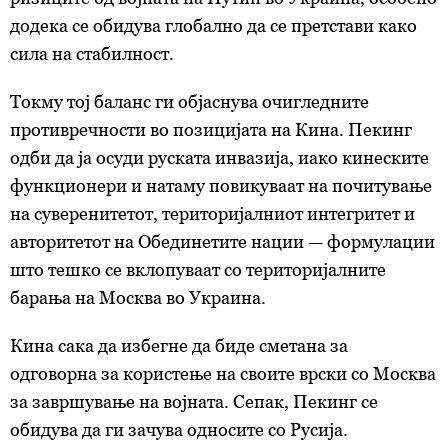
додека се обидува глобално да се претстави како
сила на стабилност.
Токму тој баланс ги објаснува очигледните
противречности во позицијата на Кина. Пекинг
одби да ја осуди руската инвазија, иако кинеските
функционери и натаму повикуваат на почитување
на суверенитетот, територијалниот интегритет и
авторитетот на Обединетите нации — формулации
што тешко се вклопуваат со територијалните
барања на Москва во Украина.
Кина сака да избегне да биде сметана за
одговорна за користење на своите врски со Москва
за завршување на војната. Сепак, Пекинг се
обидува да ги зачува односите со Русија.