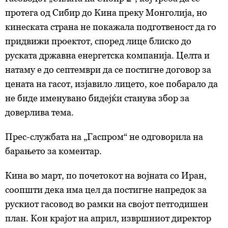
протега од Сибир до Кина преку Монголија, но
кинеската страна не покажала подготвеност да го
придвижи проектот, според лице блиско до
руската државна енергетска компанија. Целта и
натаму е до септември да се постигне договор за
цената на гасот, изјавило лицето, кое побарало да
не биде именувано бидејќи станува збор за
доверлива тема.
Прес-службата на „Гаспром“ не одговорила на
барањето за коментар.
Кина во март, по почетокот на војната со Иран,
соопшти дека има цел да постигне напредок за
рускиот гасовод во рамки на својот петгодишен
план. Кон крајот на април, извршниот директор