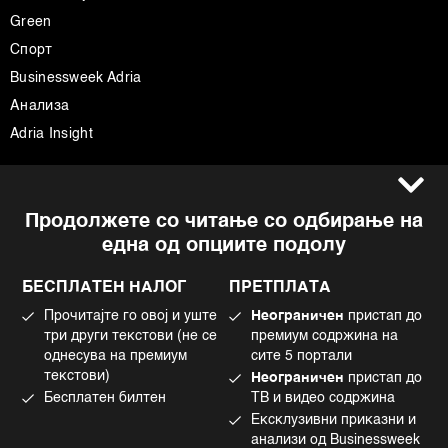
Green
Спорт
Businessweek Adria
Анализа
Adria Insight
Услови за користење
Следете не
Продолжете со читање со одбирање на
Импресум
Facebook
една од опциите подолу
Политика на приватност
Instagram
Политика за колачиња
Twitter
БЕСПЛАТЕН НАЛОГ
ПРЕТПЛАТА
Маркетинг
Linkedin
Прочитајте го овој и уште
Неограничен
пристап до
Употреба на вештачка интелигенција
Tiktok
три други текстови (не се
премиум содржина на
однесува на премиум
сите 5 портали
текстови)
Неограничен
пристап до
Бесплатен билтен
ТВ и видео содржина
©2022 - 2026 Bloomberg L.P. All Rights Reserved. BLOOMBERG and the
Ексклузивни приказни и
BLOOMBERG logo are registered trademarks and service marks of
Bloomberg Finance L.P. or its subsidiaries, displayed with permission
анализи од Businessweek