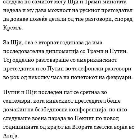
следува по самитот меѓу Шји и Трамп минатата
недела и му дава можност на рускиот претседател
да дознае повеќе детали од тие разговори, според
Кремљ.
За Шји, ова е вторпат годинава да има
последователна дипломатија со Трамп и Путин.
Тој одделно разговараше со американскиот
претседател и со Путин во телефонски разговори
во рок од неколку часа на почетокот на февруари.
Путин и Шји последен пат се сретнаа во
септември, кога кинескиот претседател беше
домаќин на безбедносна конференција, по што
следуваше воена парада во Пекинг по повод
годишнината од крајот на Втората светска војна во
Азија.