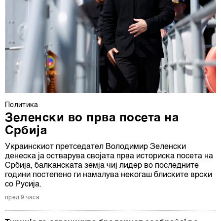
Политика
Зеленски во прва посета на
Србија
Украинскиот претседател Володимир Зеленски
денеска ја остварува својата прва историска посета на
Србија, балканската земја чиј лидер во последните
години постепено ги намалува некогаш блиските врски
со Русија.
пред 9 часа