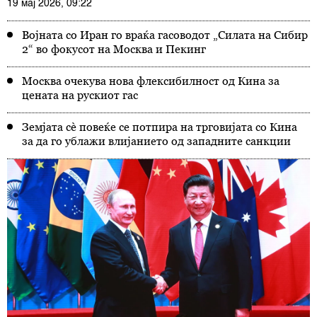
19 мај 2026, 09:22
Војната со Иран го враќа гасоводот „Силата на Сибир
2“ во фокусот на Москва и Пекинг
Москва очекува нова флексибилност од Кина за
цената на рускиот гас
Земјата сè повеќе се потпира на трговијата со Кина
за да го ублажи влијанието од западните санкции