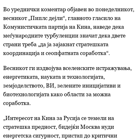
Во уреднички коментар објавен во понеделникот,
весникот „Пиплс дејли“, главното гласило на
Комунистичката партија на Кина, наведе дека
меѓународните турбуленции значат дека двете
страни треба „да ја зајакнат стратешката
координација и сеопфатната соработка“.
Весникот ги издвојува вселенските истражувања,
енергетиката, науката и технологијата,
земјоделството, ВИ, зелените иницијативи и
биотехнологијата како области за можна
соработка.
„Интересот на Кина за Русија се темели на
стратешка предност, бидејќи Москва нуди
енергетска сигурност, пристап до критични