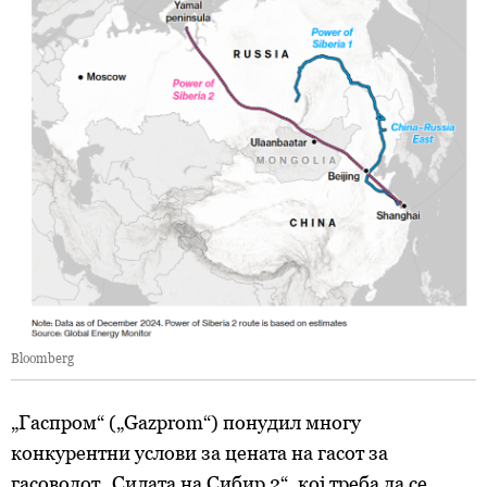
Bloomberg
„Гаспром“ („Gazprom“) понудил многу
конкурентни услови за цената на гасот за
гасоводот „Силата на Сибир 2“, кој треба да се