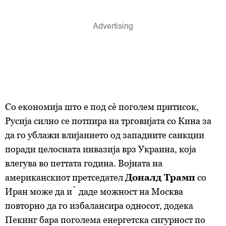
Со економија што е под сè поголем притисок,
Русија силно се потпира на трговијата со Кина за
да го ублажи влијанието од западните санкции
поради целосната инвазија врз Украина, која
влегува во петтата година. Војната на
американскиот претседател
Доналд Трамп
со
Иран може да ѝ даде можност на Москва
повторно да го избалансира односот, додека
Пекинг бара поголема енергетска сигурност по