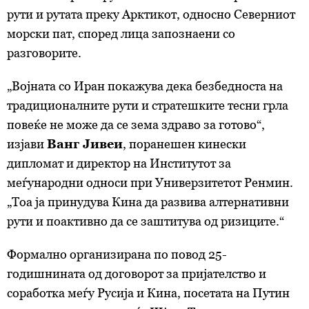
рути и рутата преку Арктикот, односно Северниот
морски пат, според лица запознаени со
разговорите.
„Војната со Иран покажува дека безбедноста на
традиционалните рути и стратешките тесни грла
повеќе не може да се зема здраво за готово“,
изјави
Ванг Јивеи
, поранешен кинески
дипломат и директор на Институтот за
меѓународни односи при Универзитетот Ренмин.
„Тоа ја принудува Кина да развива алтернативни
рути и поактивно да се заштитува од ризиците.“
Формално организирана по повод 25-
годишнината од договорот за пријателство и
соработка меѓу Русија и Кина, посетата на Путин