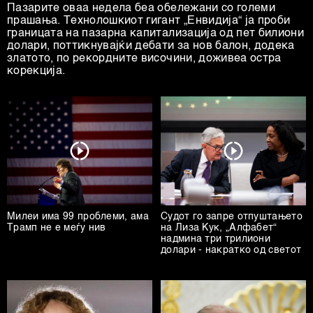
Пазарите оваа недела беа обележани со големи
прашања. Технолошкиот гигант „Енвидија“ ја проби
границата на пазарна капитализација од пет билиони
долари, поттикнувајќи дебати за нов балон, додека
златото, по рекордните височини, доживеа остра
корекција.
Милеи има 99 проблеми, ама
Судот го запре отпуштањето
Трамп не е меѓу нив
на Лиза Кук, „Алфабет“
надмина три трилиони
долари - накратко од светот