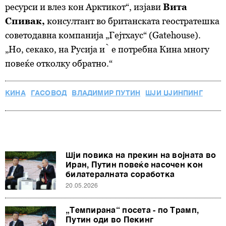
ресурси и влез кон Арктикот“, изјави
Вита
Спивак,
консултант во британската геостратешка
советодавна компанија „Гејтхаус“ (Gatehouse).
„Но, секако, на Русија ѝ е потребна Кина многу
повеќе отколку обратно.“
КИНА
ГАСОВОД
ВЛАДИМИР ПУТИН
ШЈИ ЏЈИНПИНГ
Шји повика на прекин на војната во
Иран, Путин повеќе насочен кон
билатералната соработка
20.05.2026
„Темпирана“ посета - по Трамп,
Путин оди во Пекинг