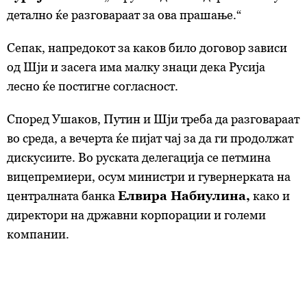
детално ќе разговараат за ова прашање.“
Сепак, напредокот за каков било договор зависи
од Шји и засега има малку знаци дека Русија
лесно ќе постигне согласност.
Според Ушаков, Путин и Шји треба да разговараат
во среда, а вечерта ќе пијат чај за да ги продолжат
дискусиите. Во руската делегација се петмина
вицепремиери, осум министри и гувернерката на
централната банка
Елвира Набиулина,
како и
директори на државни корпорации и големи
компании.