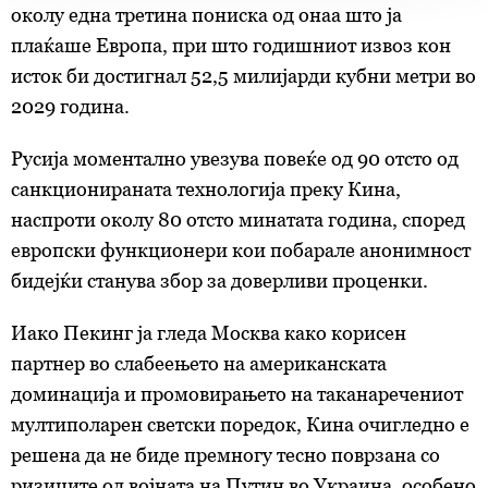
d.o.o. и
Пертнери
. Повеќе за податоците кои ги
околу една третина пониска од онаа што ја
обработуваме како и за вашите права прочитајте во
плаќаше Европа, при што годишниот извоз кон
нашата
Политика на приватност
, а за колачињата и
исток би достигнал 52,5 милијарди кубни метри во
други слични технологии во
Политиката на
2029 година.
колачиња
. Колачињата во кој било момент можете
повторно да ги ажурирате со клик на „Прикажи ги
Русија моментално увезува повеќе од 90 отсто од
деталите“. Согласноста можете во кој било момент да
ја повлечете без негативни последици.
санкционираната технологија преку Кина,
наспроти околу 80 отсто минатата година, според
европски функционери кои побарале анонимност
бидејќи станува збор за доверливи проценки.
Иако Пекинг ја гледа Москва како корисен
партнер во слабеењето на американската
доминација и промовирањето на таканаречениот
мултиполарен светски поредок, Кина очигледно е
решена да не биде премногу тесно поврзана со
ризиците од војната на Путин во Украина, особено