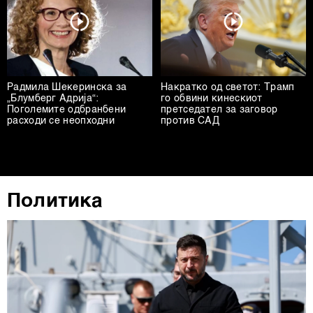
Радмила Шекеринска за
Накратко од светот: Трамп
„Блумберг Адрија“:
го обвини кинескиот
Поголемите одбранбени
претседател за заговор
расходи се неопходни
против САД
Политика