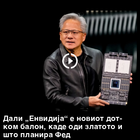
Дали „Енвидија“ е новиот дот-
ком балон, каде оди златото и
што планира Фед