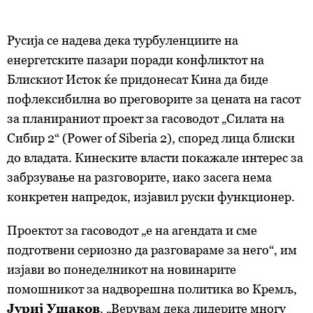
Русија се надева дека турбуленциите на
енергетските пазари поради конфликтот на
Блискиот Исток ќе придонесат Кина да биде
пофлексибилна во преговорите за цената на гасот
за планираниот проект за гасоводот „Силата на
Сибир 2“ (Power of Siberia 2), според лица блиски
до владата. Кинеските власти покажале интерес за
забрзување на разговорите, иако засега нема
конкретен напредок, изјавил руски функционер.
Проектот за гасоводот „е на агендата и сме
подготвени сериозно да разговараме за него“, им
изјави во понеделникот на новинарите
помошникот за надворешна политика во Кремљ,
Јуриј Ушаков
. „Верувам дека лидерите многу