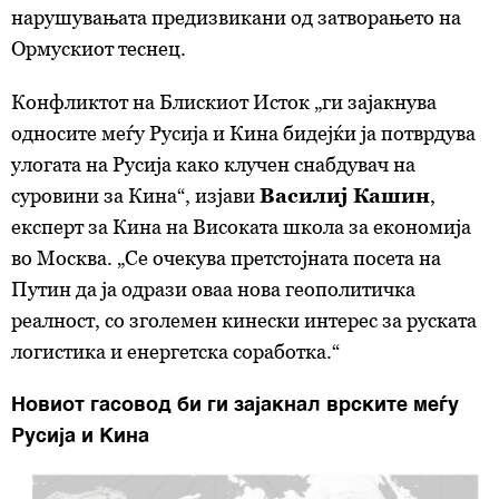
нарушувањата предизвикани од затворањето на
Ормускиот теснец.
Конфликтот на Блискиот Исток „ги зајакнува
односите меѓу Русија и Кина бидејќи ја потврдува
улогата на Русија како клучен снабдувач на
суровини за Кина“, изјави
Василиј Кашин
,
експерт за Кина на Високата школа за економија
во Москва. „Се очекува претстојната посета на
Путин да ја одрази оваа нова геополитичка
реалност, со зголемен кинески интерес за руската
логистика и енергетска соработка.“
Новиот гасовод би ги зајакнал врските меѓу
Русија и Кина