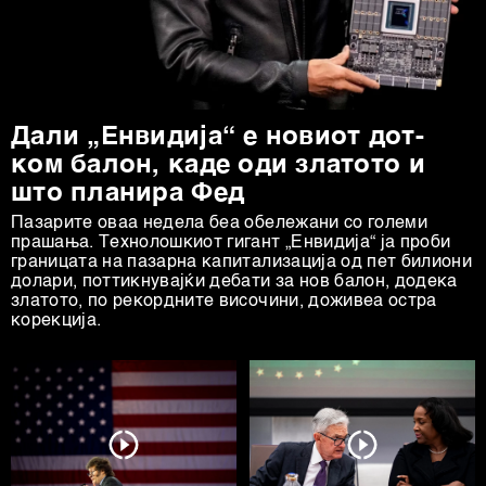
Дали „Енвидија“ е новиот дот-
ком балон, каде оди златото и
што планира Фед
Пазарите оваа недела беа обележани со големи
прашања. Технолошкиот гигант „Енвидија“ ја проби
границата на пазарна капитализација од пет билиони
долари, поттикнувајќи дебати за нов балон, додека
златото, по рекордните височини, доживеа остра
корекција.