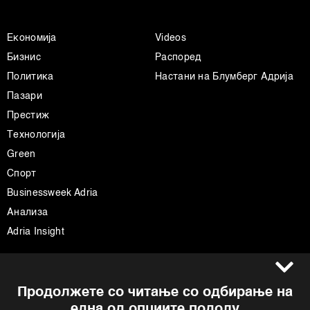
Економија
Videos
Бизнис
Распоред
Политика
Настани на Блумберг Адрија
Пазари
Престиж
Технологија
Green
Спорт
Businessweek Adria
Анализа
Adria Insight
Услови за користење
Следете не
Продолжете со читање со одбирање на
Импресум
Facebook
една од опциите подолу