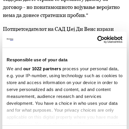
договор - но понатамошното војување веројатно
нема да донесе стратешки пробив.“
Потпретседателот на САД Џеј Ди Венс изрази
малку попозитивен тон за преговорите, кои
главно ги посредува Пакистан, иако рече дека е
можна нова рунда борби.
Responsible use of your data
„Мислиме дека постигнавме голем напредок;
We and
our 1022 partners
process your personal data,
мислиме дека Иранците сакаат договор,“ рече тој
e.g. your IP-number, using technology such as cookies to
во вторникот.
store and access information on your device in order to
serve personalized ads and content, ad and content
Повторното започнување на воената кампања е
measurement, audience research and services
development. You have a choice in who uses your data
„опција Б,“ рече Венс. „Но тоа не е она што
and for what purposes. Your privacy choices are only
претседателот го сака. И не мислам дека тоа го
applicable on this digital property where you have made
сакаат Иранците.“
your choices. You can change or withdraw your consent