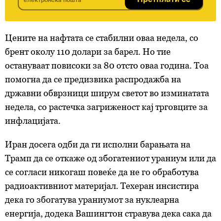
Претплати се
Цените на нафтата се стабилни оваа недела, со
брент околу 110 долари за барел. Но тие
остануваат повисоки за 80 отсто оваа година. Тоа
помогна да се предизвика распродажба на
државни обврзници ширум светот во изминатата
недела, со растечка загриженост кај трговците за
инфлацијата.
Иран досега одби да ги исполни барањата на
Трамп да се откаже од збогатениот ураниум или да
се согласи никогаш повеќе да не го обработува
радиоактивниот материјал. Техеран инсистира
дека го збогатува ураниумот за нуклеарна
енергија, додека Вашингтон стравува дека сака да