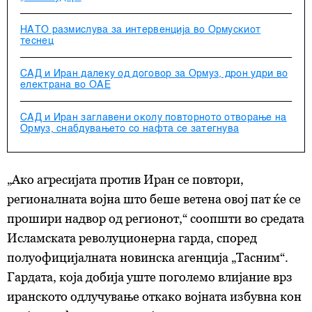
НАТО размислува за интервенција во Ормускиот
теснец
САД и Иран далеку од договор за Ормуз, дрон удри во
електрана во ОАЕ
САД и Иран заглавени околу повторното отворање на
Ормуз, снабдувањето со нафта се затегнува
„Ако агресијата против Иран се повтори,
регионалната војна што беше ветена овој пат ќе се
прошири надвор од регионот,“ соопшти во средата
Исламската револуционерна гарда, според
полуофицијалната новинска агенција „Тасним“.
Гардата, која добија уште поголемо влијание врз
иранското одлучување откако војната избувна кон