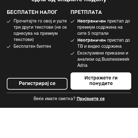
Политика на приватност
Instagram
Политика за колачиња
Twitter
БЕСПЛАТЕН НАЛОГ
ПРЕТПЛАТА
Маркетинг
Linkedin
Прочитајте го овој и уште
Неограничен
пристап до
Употреба на вештачка интелигенција
Tiktok
три други текстови (не се
премиум содржина на
однесува на премиум
сите 5 портали
текстови)
Неограничен
пристап до
Бесплатен билтен
ТВ и видео содржина
©2022 - 2026 Bloomberg L.P. All Rights Reserved. BLOOMBERG and the
Ексклузивни приказни и
BLOOMBERG logo are registered trademarks and service marks of
Bloomberg Finance L.P. or its subsidiaries, displayed with permission
анализи од Businessweek
Bloomberg Adria is a Mtel Swiss SA Property
Adria
News CMS by Cubes
Истражете ги
Регистрирај се
понудите
Веќе имате сметка?
Пријавете се