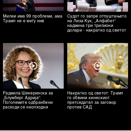
Милеи има 99 проблеми, ама
Судот го запре отпуштањето
Трамп не е меѓу нив
на Лиза Кук, „Алфабет“
надмина три трилиони
долари - накратко од светот
Радмила Шекеринска за
Накратко од светот: Трамп
„Блумберг Адрија“:
го обвини кинескиот
Поголемите одбранбени
претседател за заговор
расходи се неопходни
против САД