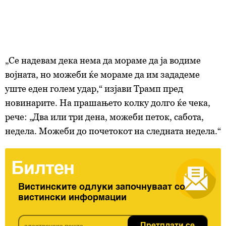
„Се надевам дека нема да мораме да ја водиме
војната, но можеби ќе мораме да им зададеме
уште еден голем удар,“ изјави Трамп пред
новинарите. На прашањето колку долго ќе чека,
рече: „Два или три дена, можеби петок, сабота,
недела. Можеби до почетокот на следната недела.“
Билтен
Вистинските одлуки започнуваат со
вистински информации