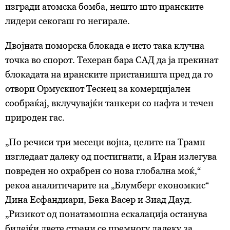
изгради атомска бомба, нешто што иранските
лидери секогаш го негирале.
Двојната поморска блокада е исто така клучна
точка во спорот. Техеран бара САД да ја прекинат
блокадата на иранските пристаништа пред да го
отвори Ормускиот Теснец за комерцијален
сообраќај, вклучувајќи танкери со нафта и течен
природен гас.
„По речиси три месеци војна, целите на Трамп
изгледаат далеку од постигнати, а Иран излегува
повреден но охрабрен со нова глобална моќ,“
рекоа аналитичарите на „Блумберг економкис“
Дина Есфандиари, Бека Васер и Зиад Дауд.
„Ризикот од понатамошна ескалација останува
бидејќи двете страни се премногу далеку за