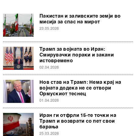
деталите“. Согласноста можете во кој било момент да
ја повлечете без негативни последици.
Пакистан и заливските земји во
мисија за спас на мирот
23.05.2026
Трамп за војната во Иран:
Смирувачки пораки и закани
истовремено
02.04.2026
Нов став на Трамп: Нема крај на
војната додека не се отвори
Ормускиот теснец
01.04.2026
Иран ги отфрли 15-те точки на
Трамп и возврати со пет свои
барања
25.03.2026