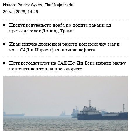
Извор:
Patrick Sykes, Eltaf Najafizada
20 мај 2026, 14:46
Предупредувањето доаѓа по новите закани од
претседателот Доналд Трамп
Иран испука дронови и ракети кон неколку земји
кога САД и Израел ја започнаа војната
Потпретседателот на САД Џеј Ди Венс изрази малку
попозитивен тон за преговорите