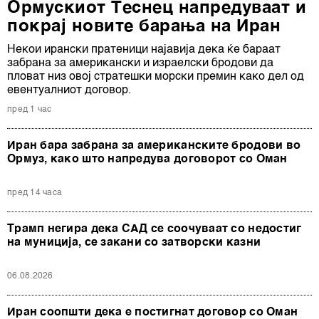
Ормускиот Теснец напредуваат и
покрај новите барања на Иран
Некои ирански пратеници најавија дека ќе бараат
забрана за американски и израелски бродови да
пловат низ овој стратешки морски премин како дел од
евентуалниот договор.
пред 1 час
Иран бара забрана за американските бродови во
Ормуз, како што напредува договорот со Оман
пред 14 часа
Трамп негира дека САД се соочуваат со недостиг
на муниција, се закани со затворски казни
06.08.2026
Иран соопшти дека е постигнат договор со Оман