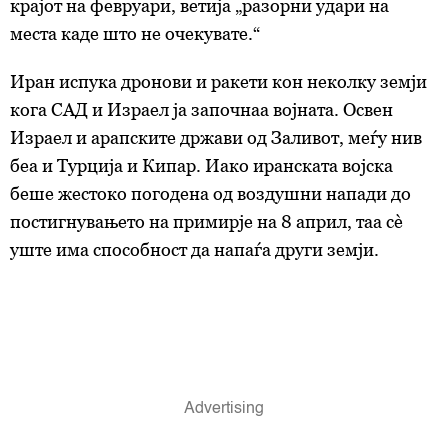
крајот на февруари, ветија „разорни удари на
места каде што не очекувате.“
Иран испука дронови и ракети кон неколку земји
кога САД и Израел ја започнаа војната. Освен
Израел и арапските држави од Заливот, меѓу нив
беа и Турција и Кипар. Иако иранската војска
беше жестоко погодена од воздушни напади до
постигнувањето на примирје на 8 април, таа сè
уште има способност да напаѓа други земји.