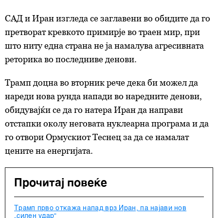
САД и Иран изгледа се заглавени во обидите да го
претворат кревкото примирје во траен мир, при
што ниту една страна не ја намалува агресивната
реторика во последниве денови.
Трамп доцна во вторник рече дека би можел да
нареди нова рунда напади во наредните денови,
обидувајќи се да го натера Иран да направи
отстапки околу неговата нуклеарна програма и да
го отвори Ормускиот Теснец за да се намалат
цените на енергијата.
Прочитај повеќе
Трамп прво откажа напад врз Иран, па најави нов
„силен удар“