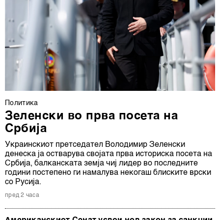
Политика
Зеленски во прва посета на
Србија
Украинскиот претседател Володимир Зеленски
денеска ја остварува својата прва историска посета на
Србија, балканската земја чиј лидер во последните
години постепено ги намалува некогаш блиските врски
со Русија.
пред 2 часа