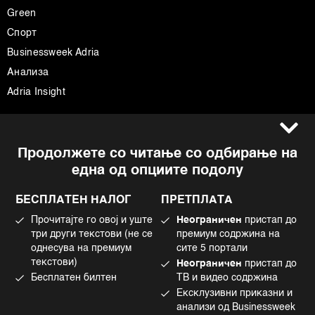
Green
Спорт
Businessweek Adria
Анализа
Adria Insight
Услови за користење
Следете не
Продолжете со читање со одбирање на
Импресум
Facebook
една од опциите подолу
Политика на приватност
Instagram
Политика за колачиња
Twitter
БЕСПЛАТЕН НАЛОГ
ПРЕТПЛАТА
Маркетинг
Linkedin
Прочитајте го овој и уште
Неограничен
пристап до
Употреба на вештачка интелигенција
Tiktok
три други текстови (не се
премиум содржина на
однесува на премиум
сите 5 портали
текстови)
Неограничен
пристап до
Бесплатен билтен
ТВ и видео содржина
©2022 - 2026 Bloomberg L.P. All Rights Reserved. BLOOMBERG and the
Ексклузивни приказни и
BLOOMBERG logo are registered trademarks and service marks of
Bloomberg Finance L.P. or its subsidiaries, displayed with permission
анализи од Businessweek
Bloomberg Adria is a Mtel Swiss SA Property