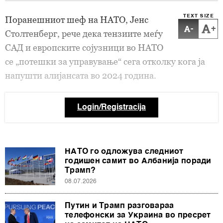
TEXT SIZE
Поранешниот шеф на НАТО, Јенс
-
+
Столтенберг, рече дека тензиите меѓу
САД и европските сојузници во НАТО
се „потешки за управување“ сега отколку кога ја
напушти алијансата во 2024 година.
Login/Registracija
НАТО го одложува следниот
годишен самит во Албанија поради
Трамп?
08.07.2026
Путин и Трамп разговараа
телефонски за Украина во пресрет