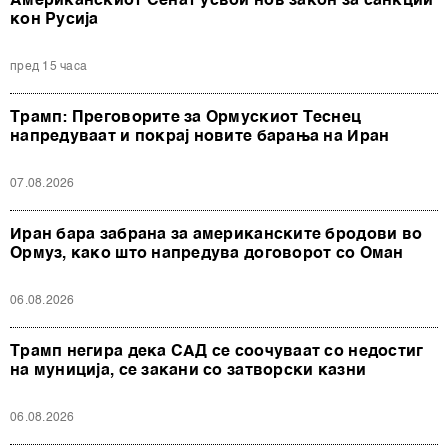
Американскиот Сенат усвои нов закон за санкции
кон Русија
пред 15 часа
Трамп: Преговорите за Ормускиот Теснец
напредуваат и покрај новите барања на Иран
07.08.2026
Иран бара забрана за американските бродови во
Ормуз, како што напредува договорот со Оман
06.08.2026
Трамп негира дека САД се соочуваат со недостиг
на муниција, се закани со затворски казни
06.08.2026