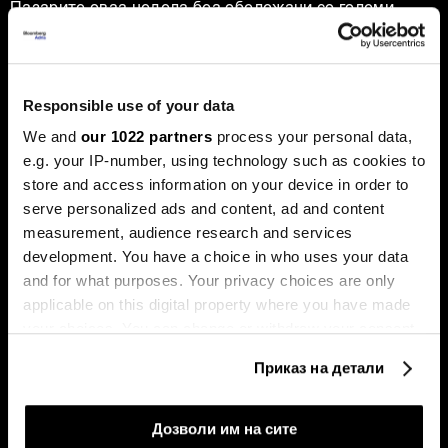
Пазарите оваа недела беа обележани со големи
прашања. Технолошкиот гигант „Енвидија“ ја проби
границата на пазарна капитализација од пет билиони
долари, поттикнувајќи дебати за нов балон, додека
златото, по рекордните височини, доживеа остра
корекција.
Responsible use of your data
We and
our 1022 partners
process your personal data,
e.g. your IP-number, using technology such as cookies to
store and access information on your device in order to
serve personalized ads and content, ad and content
measurement, audience research and services
development. You have a choice in who uses your data
and for what purposes. Your privacy choices are only
applicable on this digital property where you have made
Милеи има 99 проблеми, ама
Судот го запре отпуштањето
Трамп не е меѓу нив
на Лиза Кук, „Алфабет“
your choices. You can change or withdraw your consent
надмина три трилиони
any time from the Cookie Declaration or by clicking on
долари - накратко од светот
Приказ на детали
the Privacy trigger icon.
If you allow, we would also like to:
Дозволи им на сите