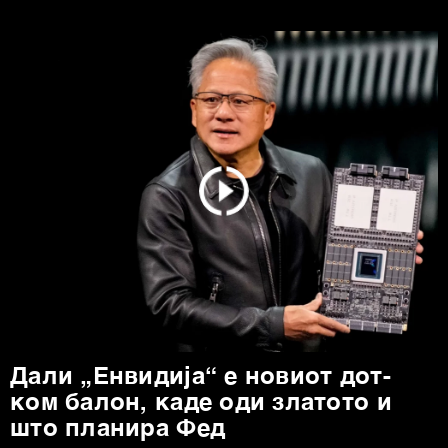
Дали „Енвидија“ е новиот дот-
ком балон, каде оди златото и
што планира Фед