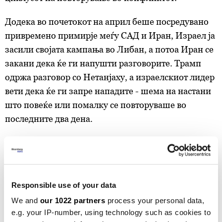
Додека во почетокот на април беше посредувано
привремено примирје меѓу САД и Иран, Израел ја
засили својата кампања во Либан, а потоа Иран се
закани дека ќе ги напушти разговорите. Трамп
одржа разговор со Нетанјаху, а израелскиот лидер
вети дека ќе ги запре нападите - шема на настани
што повеќе или помалку се повторуваше во
последните два дена.
Американските и иранските преговарачи се
соочуваат со уште неколку критични прашања,
вклучувајќи ја слободната пловидба низ
Ормускиот теснец, иднината на иранските
Responsible use of your data
средства замрзнати во странство и опсегот на
We and
our 1022 partners
process your personal data,
какви било пошироки регионални безбедносни
e.g. your IP-number, using technology such as cookies to