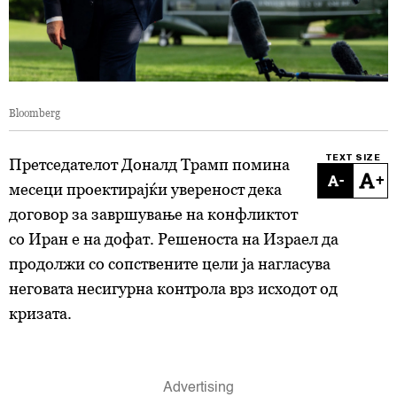
Bloomberg
TEXT SIZE
Претседателот Доналд Трамп помина
-
+
месеци проектирајќи увереност дека
договор за завршување на конфликтот
со Иран е на дофат. Решеноста на Израел да
продолжи со сопствените цели ја нагласува
неговата несигурна контрола врз исходот од
кризата.