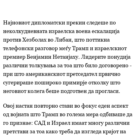
Најновиот дипломатски прекин следеше по
неколкудневната израелска воена ескалација
против Хезболах во Либан, што поттикна
телефонски разговор меѓу Трамп и израелскиот
премиер Бенјамин Нетанјаху. Лидерите понудија
различни толкувања за тоа што било договорено -
при што американскиот претседател првично
сугерираше пошироко примирје отколку што
неговиот колега беше подготвен да прогласи.
Овој настан повторно стави во фокус еден аспект
од војната што Трамп во голема мера одбиваше да
го признае: САД и Израел имаат многу различни
претстави за тоа како треба да изгледа крајот на