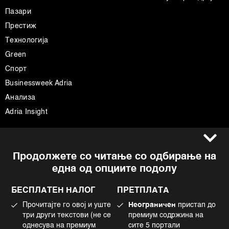
Пазари
Престиж
Технологија
Green
Спорт
Businessweek Adria
Анализа
Adria Insight
Услови за користење
Следете не
Продолжете со читање со одбирање на
Импресум
Facebook
една од опциите подолу
Политика на приватност
Instagram
Политика за колачиња
Twitter
БЕСПЛАТЕН НАЛОГ
ПРЕТПЛАТА
Маркетинг
Linkedin
Прочитајте го овој и уште
Неограничен
пристап до
Употреба на вештачка интелигенција
Tiktok
три други текстови (не се
премиум содржина на
однесува на премиум
сите 5 портали