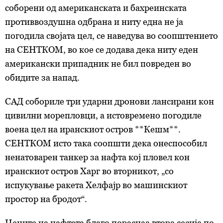
соборени од американската и бахреинската
противвоздушна одбрана и ниту една не ја
погодила својата цел, се наведува во соопштението
на СЕНТКОМ, во кое се додава дека ниту еден
американски припадник не бил повреден во
обидите за напад.
САД собориле три ударни дронови лансирани кон
цивилни морепловци, а истовремено погодиле
воена цел на иранскиот остров **Кешм**.
СЕНТКОМ исто така соопшти дека онеспособил
ненатоварен танкер за нафта кој пловел кон
иранскиот остров Харг во вторникот, „со
испукување ракета Хелфајр во машинскиот
простор на бродот“.
Цените на нафтата благо пораснаа втора сесија по