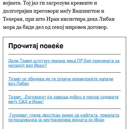
војната. Тој јаз ги загрозува кревките и
долготрајни преговори меѓу Вашингтон и
Техеран, при што Иран инсистира дека Либан
мора да биде дел од секој мировен договор.
Прочитај повеќе
Дали Трамп штотуку призна дека ПР бил причината за
нападот врз Иран?
Трамп се обидува да ги спречи израелските напади
врз Либан
Трамп: „Договорот ќе заврши добро и покрај судирите
меѓу САД и Иран“
„Голдман“ гледа двостран ризик за нафтата, помалата
потрошувачка ја неутрализира војната со Иран