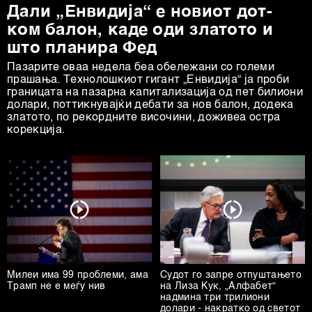
Дали „Енвидија“ е новиот дот-
ком балон, каде оди златото и
што планира Фед
Пазарите оваа недела беа обележани со големи
прашања. Технолошкиот гигант „Енвидија“ ја проби
границата на пазарна капитализација од пет билиони
долари, поттикнувајќи дебати за нов балон, додека
златото, по рекордните височини, доживеа остра
корекција.
Милеи има 99 проблеми, ама
Судот го запре отпуштањето
Трамп не е меѓу нив
на Лиза Кук, „Алфабет“
надмина три трилиони
долари - накратко од светот