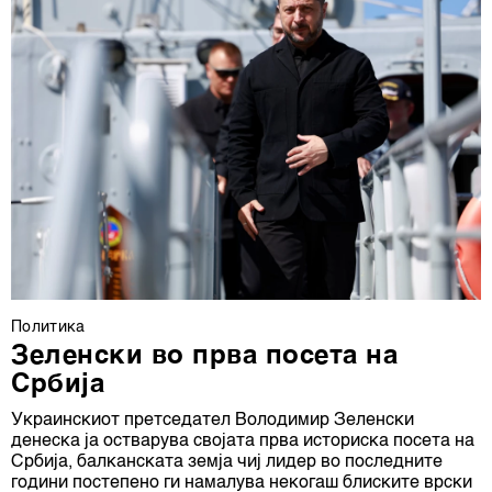
Политика
Зеленски во прва посета на
Србија
Украинскиот претседател Володимир Зеленски
денеска ја остварува својата прва историска посета на
Србија, балканската земја чиј лидер во последните
години постепено ги намалува некогаш блиските врски