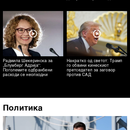
Радмила Шекеринска за
Накратко од светот: Трамп
„Блумберг Адрија“:
го обвини кинескиот
Поголемите одбранбени
претседател за заговор
расходи се неопходни
против САД
Политика