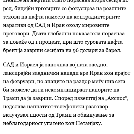
ред, бидејќи трговците се фокусираа на реалните
текови на нафта наместо на контрадикторните
наративи од САД и Иран околу мировните
преговори. Двата глобални показатела пораснаа
за повеќе од 1 процент, при што суровата нафта
брент ја заврши сесијата на 96 долари за барел.
САД и Израел ја започнаа војната заедно,
лансирајќи заеднички напади врз Иран кон крајот
на февруари, но знаците на раздор меѓу нив сега
би можеле да ги искомплицираат напорите на
Трамп да ја заврши. Според извештај на „Аксиос“,
неделава напнатиот телефонски разговор
вклучувал пцости од Трамп и обвинување за
неблагодарност упатено кон Нетанјаху.