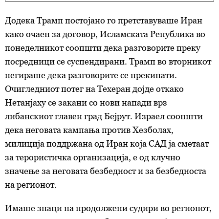
Додека Трамп постојано го претставуваше Иран
како очаен за договор, Исламската Република во
понеделникот соопшти дека разговорите преку
посредници се суспендирани. Трамп во вторникот
негираше дека разговорите се прекинати.
Очигледниот потег на Техеран дојде откако
Нетанјаху се закани со нови напади врз
либанскиот главен град Бејрут. Израел соопшти
дека неговата кампања против Хезболах,
милиција поддржана од Иран која САД ја сметаат
за терористичка организација, е од клучно
значење за неговата безбедност и за безбедноста
на регионот.
Имаше знаци на продолжени судири во регионот,