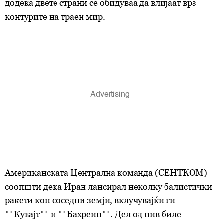
додека двете страни се обидуваа да влијаат врз
контурите на траен мир.
Американската Централна команда (СЕНТКОМ)
соопшти дека Иран лансирал неколку балистички
ракети кон соседни земји, вклучувајќи ги
**Кувајт** и **Бахреин**. Дел од нив биле