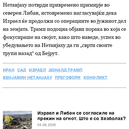
Нетанјаху потврди привремено примирје во
северен Либан, истовремено нагласувајќи дека
Израел ќе продолжи со операциите во јужниот дел
на земјата. Трамп подоцна објави порака во која се
фокусираше на својот, како што наведе, успех во
убедувањето на Нетанјаху да ги „сврти своите
трупи назад“ од Бејрут.
ИРАН
САД
ИЗРАЕЛ
ДОНАЛД ТРАМП
БЕНЈАМИН НЕТАНЈАХУ
ПРЕГОВОРИ
КОНФЛИКТ
Израел и Либан се согласиле на
прекин на огнот. Што е со Хезболах?
04.06.2026