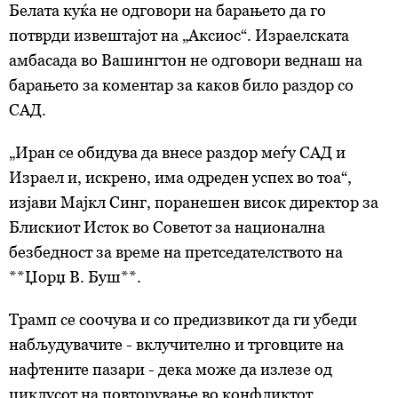
Белата куќа не одговори на барањето да го
потврди извештајот на „Аксиос“. Израелската
амбасада во Вашингтон не одговори веднаш на
барањето за коментар за каков било раздор со
САД.
„Иран се обидува да внесе раздор меѓу САД и
Израел и, искрено, има одреден успех во тоа“,
изјави Мајкл Синг, поранешен висок директор за
Блискиот Исток во Советот за национална
безбедност за време на претседателството на
**Џорџ В. Буш**.
Трамп се соочува и со предизвикот да ги убеди
набљудувачите - вклучително и трговците на
нафтените пазари - дека може да излезе од
циклусот на повторување во конфликтот.