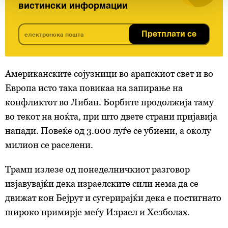
вистински информации
Заедничките ракувачи се HD-WIN ARENA SPORT
d.o.o. и
Пертнери
. Повеќе за податоците кои ги
обработуваме како и за вашите права прочитајте во
Претплати се
нашата
Политика на приватност
, а за колачињата и
други слични технологии во
Политиката на
колачиња
. Колачињата во кој било момент можете
Американските сојузници во арапскиот свет и во
повторно да ги ажурирате со клик на „Прикажи ги
Европа исто така повикаа на запирање на
деталите“. Согласноста можете во кој било момент да
конфликтот во Либан. Борбите продолжија таму
ја повлечете без негативни последици.
во текот на ноќта, при што двете страни пријавија
напади. Повеќе од 3.000 луѓе се убиени, а околу
милион се раселени.
Трамп излезе од понеделничкиот разговор
изјавувајќи дека израелските сили нема да се
движат кон Бејрут и сугерирајќи дека е постигнато
широко примирје меѓу Израел и Хезболах.