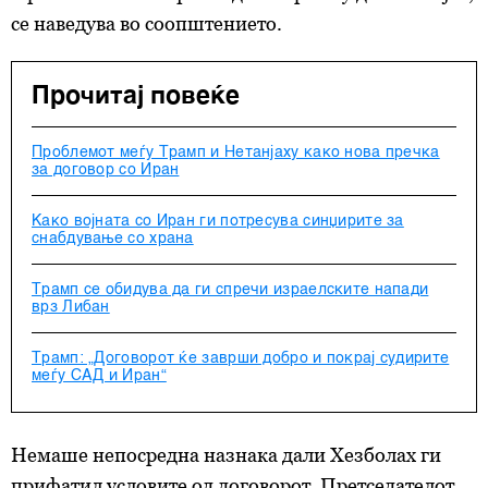
се наведува во соопштението.
Прочитај повеќе
Проблемот меѓу Трамп и Нетанјаху како нова пречка
за договор со Иран
Како војната со Иран ги потресува синџирите за
снабдување со храна
Трамп се обидува да ги спречи израелските напади
врз Либан
Трамп: „Договорот ќе заврши добро и покрај судирите
меѓу САД и Иран“
Немаше непосредна назнака дали Хезболах ги
прифатил условите од договорот. Претседателот