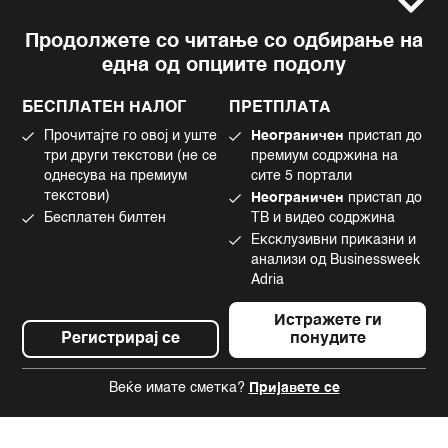
Услови за користење
Следете не
Продолжете со читање со одбирање на
Импресум
Facebook
една од опциите подолу
Политика на приватност
Instagram
Политика за колачиња
Twitter
БЕСПЛАТЕН НАЛОГ
ПРЕТПЛАТА
Маркетинг
Linkedin
Прочитајте го овој и уште
Неограничен
пристап до
Употреба на вештачка интелигенција
Tiktok
три други текстови (не се
премиум содржина на
однесува на премиум
сите 5 портали
текстови)
Неограничен
пристап до
Бесплатен билтен
ТВ и видео содржина
©2022 - 2026 Bloomberg L.P. All Rights Reserved. BLOOMBERG and the
Ексклузивни приказни и
BLOOMBERG logo are registered trademarks and service marks of
Bloomberg Finance L.P. or its subsidiaries, displayed with permission
анализи од Businessweek
Bloomberg Adria is a Mtel Swiss SA Property
Adria
News CMS by Cubes
Истражете ги
Регистрирај се
понудите
Веќе имате сметка?
Пријавете се