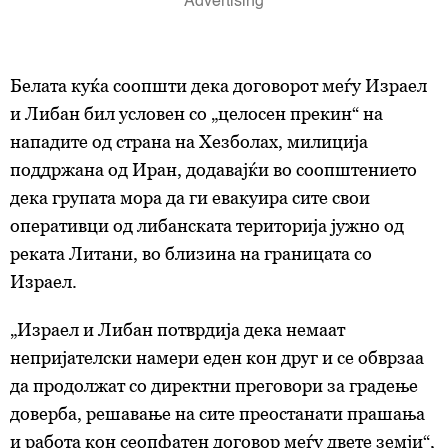
Белата куќа соопшти дека договорот меѓу Израел
и Либан бил условен со „целосен прекин“ на
нападите од страна на Хезболах, милиција
поддржана од Иран, додавајќи во соопштението
дека групата мора да ги евакуира сите свои
оперативци од либанската територија јужно од
реката Литани, во близина на границата со
Израел.
„Израел и Либан потврдија дека немаат
непријателски намери еден кон друг и се обврзаа
да продолжат со директни преговори за градење
доверба, решавање на сите преостанати прашања
и работа кон сеопфатен договор меѓу двете земји“,