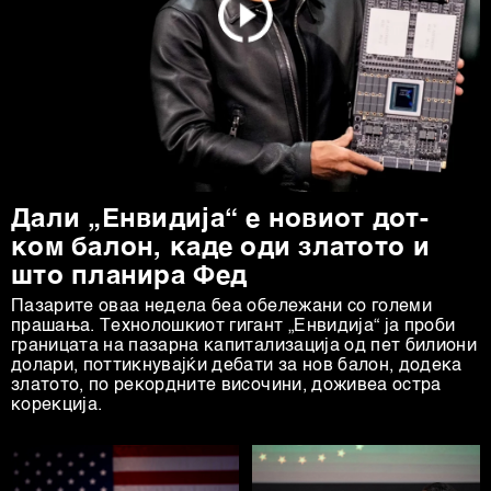
Дали „Енвидија“ е новиот дот-
ком балон, каде оди златото и
што планира Фед
Пазарите оваа недела беа обележани со големи
прашања. Технолошкиот гигант „Енвидија“ ја проби
границата на пазарна капитализација од пет билиони
долари, поттикнувајќи дебати за нов балон, додека
златото, по рекордните височини, доживеа остра
корекција.