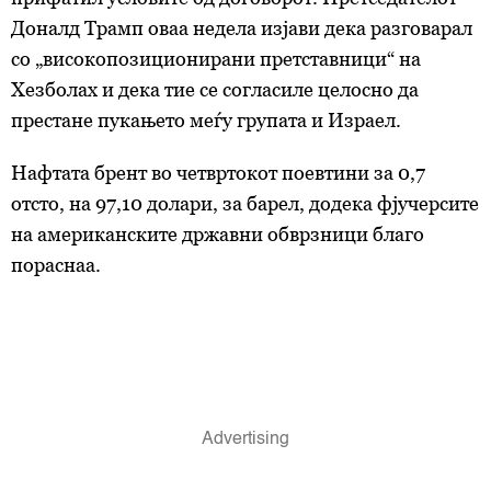
Доналд Трамп оваа недела изјави дека разговарал
со „високопозиционирани претставници“ на
Хезболах и дека тие се согласиле целосно да
престане пукањето меѓу групата и Израел.
Нафтата брент
во четвртокот
поевтини за 0,7
отсто,
на 97,10 долари,
за барел, додека фјучерсите
на американските државни обврзници благо
пораснаа.