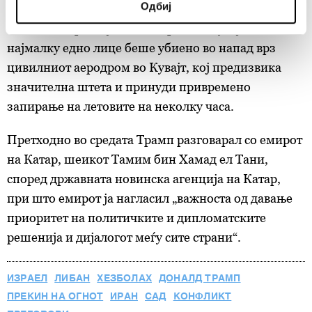
Одбиј
примирјето стапи во сила во април. Најновите
specific characteristics (fingerprinting)
напади се прелеаја и во Бахреин и Кувајт, каде што
Find out more about how your personal data is processed
and set your preferences in the
details section
.
најмалку едно лице беше убиено во напад врз
цивилниот аеродром во Кувајт, кој предизвика
Заедничките ракувачи се HD-WIN ARENA SPORT
значителна штета и принуди привремено
d.o.o. и
Пертнери
. Повеќе за податоците кои ги
запирање на летовите на неколку часа.
обработуваме како и за вашите права прочитајте во
нашата
Политика на приватност
, а за колачињата и
Претходно во средата Трамп разговарал со емирот
други слични технологии во
Политиката на
на Катар, шеикот Тамим бин Хамад ел Тани,
колачиња
. Колачињата во кој било момент можете
според државната новинска агенција на Катар,
повторно да ги ажурирате со клик на „Прикажи ги
деталите“. Согласноста можете во кој било момент да
при што емирот ја нагласил „важноста од давање
ја повлечете без негативни последици.
приоритет на политичките и дипломатските
решенија и дијалогот меѓу сите страни“.
ИЗРАЕЛ
ЛИБАН
ХЕЗБОЛАХ
ДОНАЛД ТРАМП
ПРЕКИН НА ОГНОТ
ИРАН
САД
КОНФЛИКТ