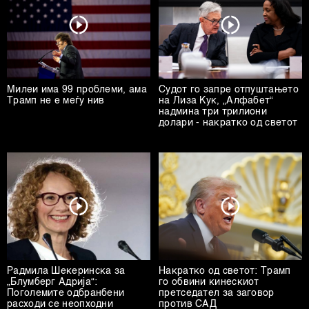
Милеи има 99 проблеми, ама
Судот го запре отпуштањето
Трамп не е меѓу нив
на Лиза Кук, „Алфабет“
надмина три трилиони
долари - накратко од светот
Радмила Шекеринска за
Накратко од светот: Трамп
„Блумберг Адрија“:
го обвини кинескиот
Поголемите одбранбени
претседател за заговор
расходи се неопходни
против САД