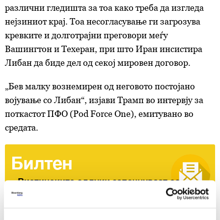
различни гледишта за тоа како треба да изгледа
нејзиниот крај. Тоа несогласување ги загрозува
кревките и долготрајни преговори меѓу
Вашингтон и Техеран, при што Иран инсистира
Либан да биде дел од секој мировен договор.
„Бев малку вознемирен од неговото постојано
војување со Либан“, изјави Трамп во интервју за
поткастот ПФО (Pod Force One), емитувано во
средата.
Билтен
Вистинските одлуки започнуваат со
вистински информации