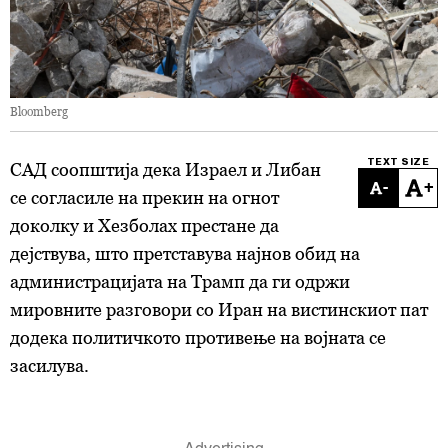
Bloomberg
TEXT SIZE
САД соопштија дека Израел и Либан
-
+
се согласиле на прекин на огнот
доколку и Хезболах престане да
дејствува, што претставува најнов обид на
администрацијата на Трамп да ги одржи
мировните разговори со Иран на вистинскиот пат
додека политичкото противење на војната се
засилува.