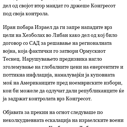
дел од својот втор мандат го држеше Конгресот
под своја контрола.
Иран побара Израел да ги запре нападите врз
цели на Хезболах во Либан како дел од кој било
договор со САД за решавање на регионалната
војна, која фактички го затвори Ормускиот
Теснец. Нарушувањето предизвика нагло
зголемување на глобалните цени на енергентите и
поттикна инфлација, намалувајќи ја куповната
моќ на Американците пред ноемвриските избори,
кои би можеле да одлучат дали републиканците ќе
ја задржат контролата врз Конгресот.
Објавата за прекин на огнот следуваше по
неколкудневната ескалација на израелските воени