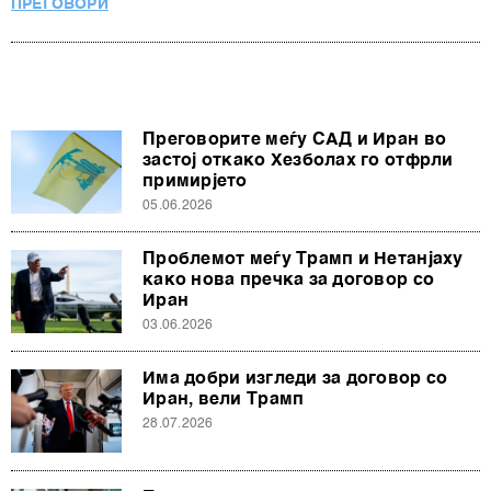
ПРЕГОВОРИ
Преговорите меѓу САД и Иран во
застој откако Хезболах го отфрли
примирјето
05.06.2026
Проблемот меѓу Трамп и Нетанјаху
како нова пречка за договор со
Иран
03.06.2026
Има добри изгледи за договор со
Иран, вели Трамп
28.07.2026