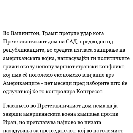
Во Вашингтон, Трамп претрпе удар кога
Претставничкиот дом на САД, предводен од
републиканците, во средата изгласа запирање на
американската војна, нагласувајќи ги политичките
грижи околу непопуларниот странски конфликт,
кој има сè поголемо економско влијание врз
Американците - пет месеци пред изборите што ќе
одлучат кој ќе го контролира Конгресот.
Гласањето во Претставничкиот дом нема да ја
заврши американската воена кампања против
Иран, но претставува најново во низата
назадувања за претседателот, кој во поголемиот