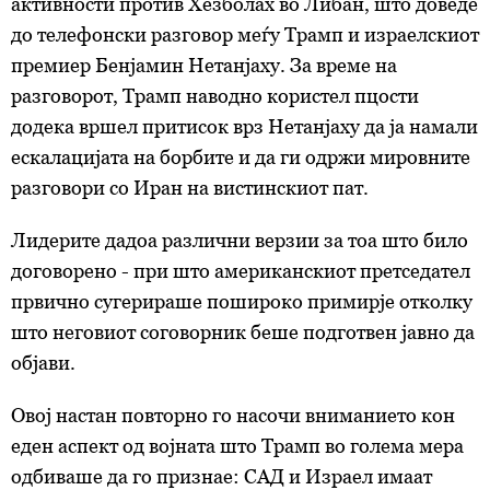
активности против Хезболах во Либан, што доведе
до телефонски разговор меѓу Трамп и израелскиот
премиер Бенјамин Нетанјаху. За време на
разговорот, Трамп наводно користел пцости
додека вршел притисок врз Нетанјаху да ја намали
ескалацијата на борбите и да ги одржи мировните
разговори со Иран на вистинскиот пат.
Лидерите дадоа различни верзии за тоа што било
договорено - при што американскиот претседател
првично сугерираше пошироко примирје отколку
што неговиот соговорник беше подготвен јавно да
објави.
Овој настан повторно го насочи вниманието кон
еден аспект од војната што Трамп во голема мера
одбиваше да го признае: САД и Израел имаат