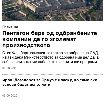
Политика
Пентагон бара од одбранбените
компании да го зголемат
производството
Стив Фајнберг, заменик-секретар за одбрана на САД,
изјави дека Министерството за одбрана има цел да ја
забрза или зголеми набавката за критични програми.
09.08.2026
Иран: Договорот за Ормуз е блиску, но само ако
услови бидат исполнети
09.08.2026