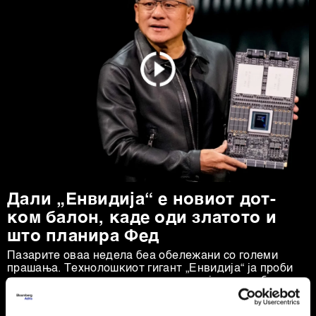
Дали „Енвидија“ е новиот дот-
ком балон, каде оди златото и
што планира Фед
Пазарите оваа недела беа обележани со големи
прашања. Технолошкиот гигант „Енвидија“ ја проби
границата на пазарна капитализација од пет билиони
долари, поттикнувајќи дебати за нов балон, додека
златото, по рекордните височини, доживеа остра