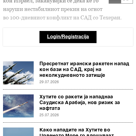
кон Израел, заканувајќи се дека ќе го
наруши нестабилниот прекин на огнот
во 100-дневниот конфликт на САД со Техеран.
Login/Registracija
Пресретнат ирански ракетен напад
кон бази на САД, крај на
неколкудневното затишје
29.07.2026
Хутите со ракети ја нападнаа
Саудиска Арабија, нов ризик за
нафтата
25.07.2026
Како нападите на Хутите во