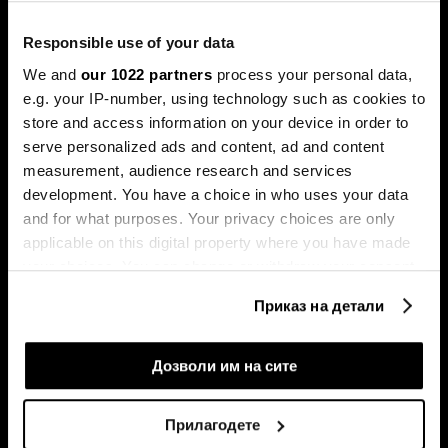
корекција.
Responsible use of your data
We and
our 1022 partners
process your personal data,
e.g. your IP-number, using technology such as cookies to
store and access information on your device in order to
serve personalized ads and content, ad and content
measurement, audience research and services
development. You have a choice in who uses your data
Милеи има 99 проблеми, ама
Судот го запре отпуштањето
and for what purposes. Your privacy choices are only
Трамп не е меѓу нив
на Лиза Кук, „Алфабет“
applicable on this digital property where you have made
надмина три трилиони
долари - накратко од светот
your choices. You can change or withdraw your consent
any time from the Cookie Declaration or by clicking on
Приказ на детали
the Privacy trigger icon.
If you allow, we would also like to:
Дозволи им на сите
Collect information about your geographical
location which can be accurate to within several
Прилагодете
meters