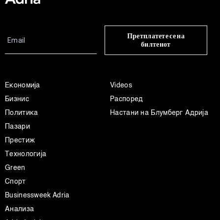
Претплатете се на
билтенот
Економија
Videos
Бизнис
Распоред
Политика
Настани на Блумберг Адрија
Пазари
Престиж
Технологија
Green
Спорт
Businessweek Adria
Анализа