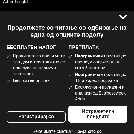
Adria Insight
Услови за користење
Следете не
Продолжете со читање со одбирање на
Импресум
Facebook
една од опциите подолу
Политика на приватност
Instagram
Политика за колачиња
Twitter
БЕСПЛАТЕН НАЛОГ
ПРЕТПЛАТА
Маркетинг
Linkedin
Прочитајте го овој и уште
Неограничен
пристап до
Употреба на вештачка интелигенција
Tiktok
три други текстови (не се
премиум содржина на
однесува на премиум
сите 5 портали
текстови)
Неограничен
пристап до
Бесплатен билтен
ТВ и видео содржина
©2022 - 2026 Bloomberg L.P. All Rights Reserved. BLOOMBERG and the
Ексклузивни приказни и
BLOOMBERG logo are registered trademarks and service marks of
Bloomberg Finance L.P. or its subsidiaries, displayed with permission
анализи од Businessweek
Bloomberg Adria is a Mtel Swiss SA Property
Adria
News CMS by Cubes
Истражете ги
Регистрирај се
понудите
Веќе имате сметка?
Пријавете се