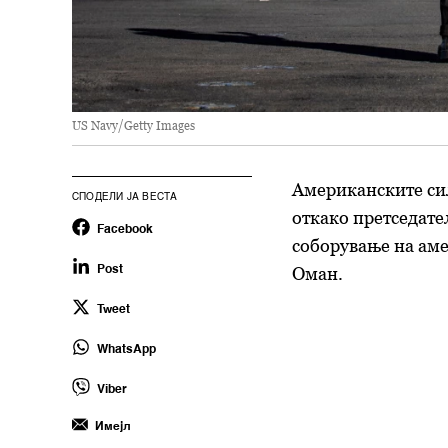
US Navy/Getty Images
Американските си
СПОДЕЛИ ЈА ВЕСТА
откако претседат
Facebook
соборување на аме
Оман.
Post
Tweet
WhatsApp
Viber
Имејл