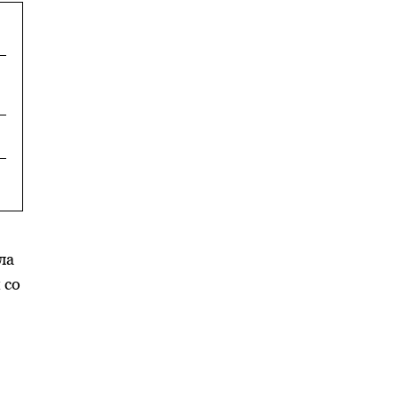
ла
 со
,