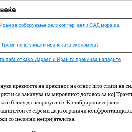
овеќе
 Иран за соборување хеликоптер, вели САД мора да
 Трамп не ја уништи иранската економија?
а паѓа откако Израел и Иран ги прекинаа нападите
кнува кревкоста на прекинот на огнот што стапи на си
прил и се заканува на мировниот договор за кој Трамп
ека е близу до завршување. Калибрираниот јазик
ашингтон се стреми да ја ограничи конфронтацијата
жи со целосни непријателства.