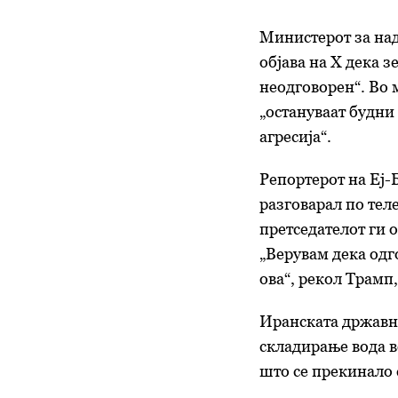
Министерот за на
објава на X дека з
неодговорен“. Во
„остануваат будни
агресија“.
Репортерот на Еј-
разговарал по тел
претседателот ги 
„Верувам дека одго
ова“, рекол Трамп
Иранската државна
складирање вода в
што се прекинало 