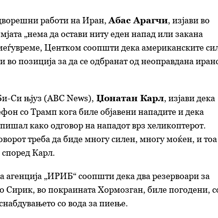
дворешни работи на Иран,
Абас Арагчи
, изјави во
емјата „нема да остави ниту еден напад или закана
 меѓувреме, Центком соопшти дека американските си
 и во позиција за да се одбранат од неоправдана иран
Би-Си њјуз (ABC News),
Џонатан Карл
, изјави дека
ефон со Трамп кога биле објавени нападите и дека
опишал како одговор на нападот врз хеликоптерот.
ворот треба да биде многу силен, многу моќен, и тоа
, според Карл.
 агенција „ИРИБ“ соопшти дека два резервоари за
о Сирик, во покраината Хормозган, биле погодени, с
снабдувањето со вода за пиење.