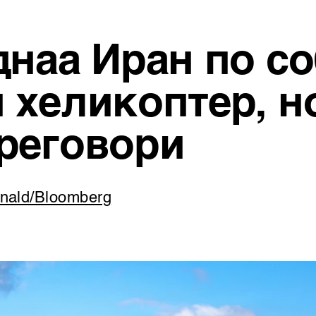
днаа Иран по с
хеликоптер, но
реговори
nald/Bloomberg