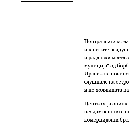
Централната кома
иранските воздуш
и радарски места 
муниција“ од борб
Иранската новинск
слушнале на остро
и по должината на
Центком ја опиша
неодамнешните на
комерцијални бро