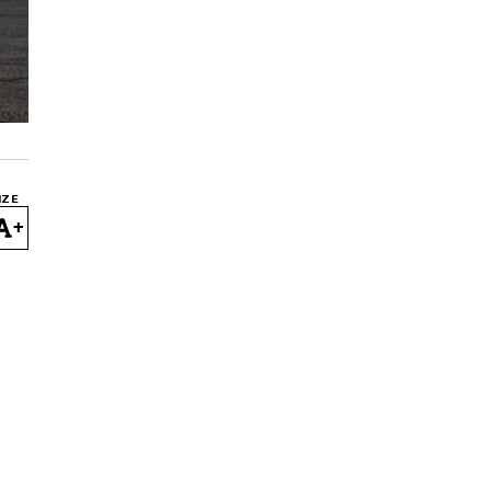
IZE
+