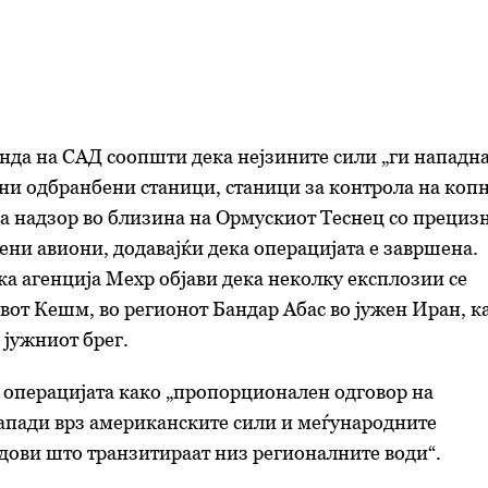
нда на САД соопшти дека нејзините сили „ги нападн
ни одбранбени станици, станици за контрола на коп
за надзор во близина на Ормускиот Теснец со прециз
ени авиони, додавајќи дека операцијата е завршена.
а агенција Мехр објави дека неколку експлозии се
вот Кешм, во регионот Бандар Абас во јужен Иран, к
 јужниот брег.
 операцијата како „пропорционален одговор на
пади врз американските сили и меѓународните
дови што транзитираат низ регионалните води“.