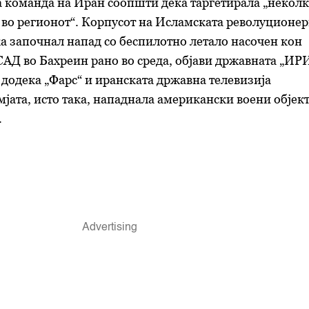
 команда на Иран соопшти дека таргетирала „неколк
во регионот“. Корпусот на Исламската револуционе
а започнал напад со беспилотно летало насочен кон
САД во Бахреин рано во среда, објави државната „ИР
, додека „Фарс“ и иранската државна телевизија
мјата, исто така, нападнала американски воени објек
.