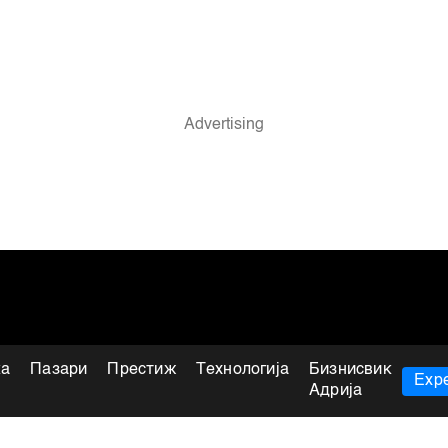
ка
Пазари
Престиж
Технологија
Бизнисвик
Expe
Адрија