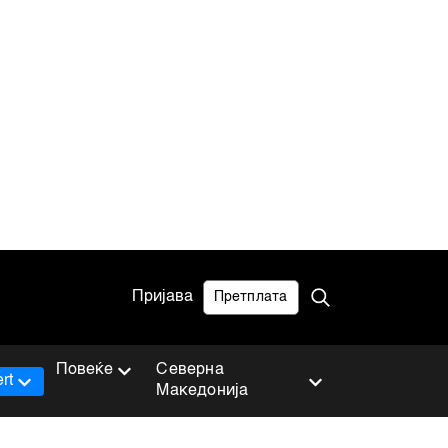
Пријава
Претплата
Повеќе
Северна
rt
Македонија