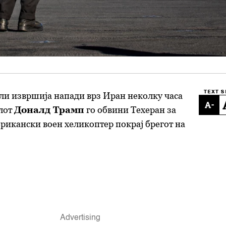
TEXT S
ли извршија напади врз Иран неколку часа
-
елот
Доналд Трамп
го обвини Техеран за
рикански воен хеликоптер покрај брегот на