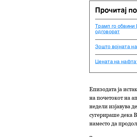
Прочитај п
Трамп го обвини
одговорат
Зошто војната на
Цената на нафтат
Епизодата ја иста
на почетокот на а
недели изјавува д
сугерираше дека В
наместо да продол