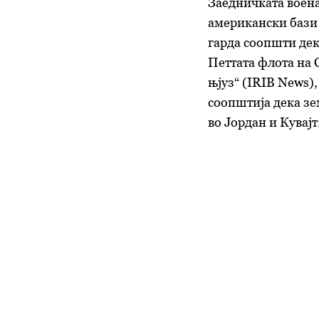
Заедничката воена
американски бази 
гарда соопшти дек
Петтата флота на 
њјуз“ (IRIB News)
соопштија дека зе
во Јордан и Кувајт