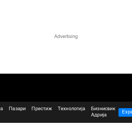
ка
Пазари
Престиж
Технологија
Бизнисвик
Expe
Адрија