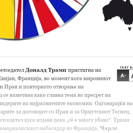
TEXT S
етседател
Доналд Трамп
пристигна на
-
 Евијан, Франција, во момент кога мировниот
и Иран и повторното отворање на
 се наметнаа како главна тема во пресрет на
лидерите на најразвиените економии. Одговарајќи на
рите за договорот со Иран и за Ормутскиот Теснец,
тседател кусо изјави дека „сè е многу убаво“. Трамп
 американскиот амбасадор во Франција,
Чарлс