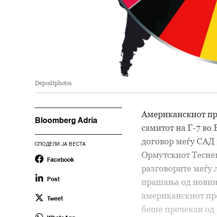
Depositphotos
Американскиот пр
Bloomberg Adria
самитот на Г-7 во
договор меѓу САД 
СПОДЕЛИ ЈА ВЕСТА
Ормутскиот Теснец
Facebook
разговорите меѓу 
Post
прашања од новина
американскиот пре
Tweet
беше пречекан од