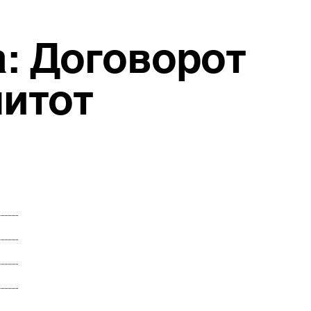
а: Договорот
митот