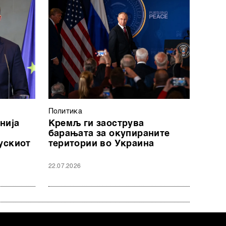
Политика
нија
Кремљ ги заострува
барањата за окупираните
ускиот
територии во Украина
22.07.2026