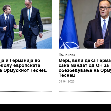
Политика
ја и Германија во
Мерц вели дека Герма
околу европската
сака мандат од ОН за
за Ормускиот Теснец
обезбедување на Орм
Tеснец
09.04.2026