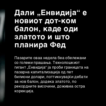
Дали „Енвидија“ е
новиот дот-ком
балон, каде оди
златото и што
планира Фед
Пазарите оваа недела беа обележани
со големи прашања. Технолошкиот
гигант „Енвидија“ ја проби границата на
пазарна капитализација од пет
билиони долари, поттикнувајќи дебати
за нов балон, додека златото, по
рекордните височини, доживеа остра
корекција.