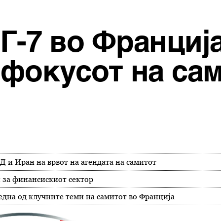
Г-7 во Франциј
 фокусот на са
Д и Иран на врвот на агендата на самитот
и за финансискиот сектор
една од клучните теми на самитот во Франција