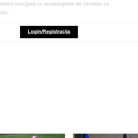
аткиот поздрав со новинарите не застана за
ави.
Login/Registracija