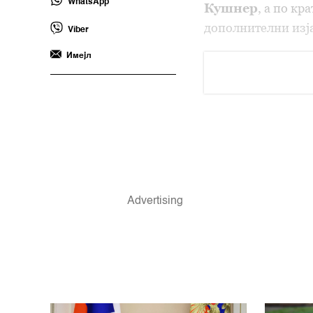
WhatsApp
Кушнер
, а по кр
дополнителни изј
Viber
Имејл