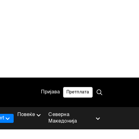
Пријава
Претплата
Повеќе
Северна
rt
Македонија