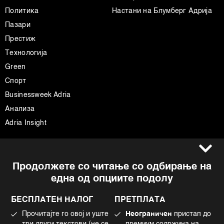
Политика
Настани на Блумберг Адрија
Пазари
Престиж
Технологија
Green
Спорт
Businessweek Adria
Анализа
Adria Insight
Услови за користење
Следете не
Продолжете со читање со одбирање на
Импресум
Facebook
една од опциите подолу
Политика на приватност
Instagram
Политика за колачиња
Twitter
БЕСПЛАТЕН НАЛОГ
ПРЕТПЛАТА
Маркетинг
Linkedin
Прочитајте го овој и уште
Неограничен
пристап до
Употреба на вештачка интелигенција
Tiktok