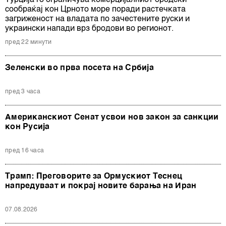
Турција го ограничува комерцијалниот бродски
сообраќај кон Црното море поради растечката
загриженост на владата по зачестените руски и
украински напади врз бродови во регионот.
пред 22 минути
Зеленски во прва посета на Србија
пред 3 часа
Американскиот Сенат усвои нов закон за санкции
кон Русија
пред 16 часа
Трамп: Преговорите за Ормускиот Теснец
напредуваат и покрај новите барања на Иран
07.08.2026