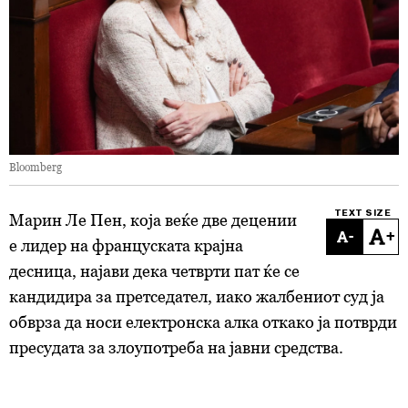
Bloomberg
TEXT SIZE
Марин Ле Пен, која веќе две децении
-
+
е лидер на француската крајна
десница, најави дека четврти пат ќе се
кандидира за претседател, иако жалбениот суд ја
обврза да носи електронска алка откако ја потврди
пресудата за злоупотреба на јавни средства.