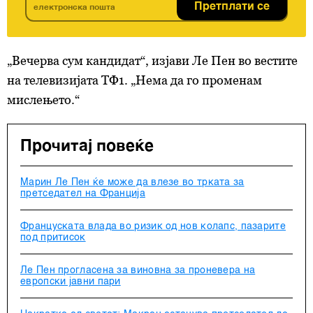
Претплати се
„Вечерва сум кандидат“, изјави Ле Пен во вестите
на телевизијата ТФ1. „Нема да го променам
мислењето.“
Прочитај повеќе
Марин Ле Пен ќе може да влезе во трката за
претседател на Франција
Француската влада во ризик од нов колапс, пазарите
под притисок
Ле Пен прогласена за виновна за проневера на
европски јавни пари