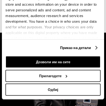
СИТЕ НОВОСТИ ОД РУБРИКАТА ПОЛИТИКА
store and access information on your device in order to
serve personalized ads and content, ad and content
measurement, audience research and services
development. You have a choice in who uses your data
and for what purposes. Your privacy choices are only
applicable on this digital property where you have made
your choices. You can change or withdraw your consent
any time from the Cookie Declaration or by clicking on
Приказ на детали
the Privacy trigger icon.
If you allow, we would also like to:
Дозволи им на сите
Collect information about your geographical
location which can be accurate to within several
Прилагодете
meters
Identify your device by actively scanning it for
Одбиј
specific characteristics (fingerprinting)
Find out more about how your personal data is processed
and set your preferences in the
details section
.