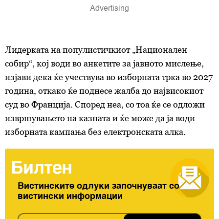
Лидерката на популистичкиот „Национален
собир“, кој води во анкетите за јавното мислење,
изјави дека ќе учествува во изборната трка во 2027
година, откако ќе поднесе жалба до највисокиот
суд во Франција. Според неа, со тоа ќе се одложи
извршувањето на казната и ќе може да ја води
изборната кампања без електронската алка.
Билтен
Вистинските одлуки започнуваат со
вистински информации