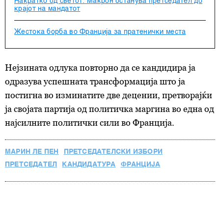
Накратко од светот: Макрон останува претседател до
крајот на мандатот
Жестока борба во Франција за пратенички места
Нејзината одлука повторно да се кандидира ја
одразува успешната трансформација што ја
постигна во изминатите две децении, претворајќи
ја својата партија од политичка маргина во една од
најсилните политички сили во Франција.
МАРИН ЛЕ ПЕН
ПРЕТСЕДАТЕЛСКИ ИЗБОРИ
ПРЕТСЕДАТЕЛ
КАНДИДАТУРА
ФРАНЦИЈА