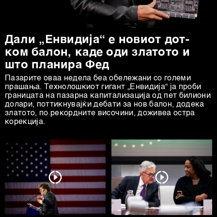
Заедничките ракувачи се HD-WIN ARENA SPORT
d.o.o. и
Пертнери
. Повеќе за податоците кои ги
Дали „Енвидија“ е новиот дот-
обработуваме како и за вашите права прочитајте во
ком балон, каде оди златото и
нашата
Политика на приватност
, а за колачињата и
други слични технологии во
Политиката на
што планира Фед
колачиња
. Колачињата во кој било момент можете
Пазарите оваа недела беа обележани со големи
повторно да ги ажурирате со клик на „Прикажи ги
прашања. Технолошкиот гигант „Енвидија“ ја проби
границата на пазарна капитализација од пет билиони
деталите“. Согласноста можете во кој било момент да
долари, поттикнувајќи дебати за нов балон, додека
ја повлечете без негативни последици.
златото, по рекордните височини, доживеа остра
корекција.