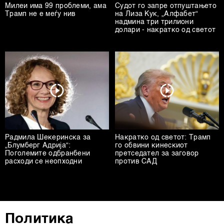
Милеи има 99 проблеми, ама
Судот го запре отпуштањето
Трамп не е меѓу нив
на Лиза Кук, „Алфабет“
надмина три трилиони
долари - накратко од светот
Радмила Шекеринска за
Накратко од светот: Трамп
„Блумберг Адрија“:
го обвини кинескиот
Поголемите одбранбени
претседател за заговор
расходи се неопходни
против САД
Политика