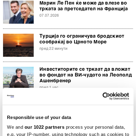
Марин Ле Пен ќе може да влезе во
трката за претседател на Франција
07.07.2026
Турција го ограничува бродскиот
сообраќај во Црното Море
пред 22 минути
Инвеститорите се тркаат да вложат
во фондот на ВИ-чудото на Леополд
Ашенбренер
пред 1 час
Зеленски во прва посета на Србија
пред 3 часа
Responsible use of your data
We and
our 1022 partners
process your personal data,
e.g. your IP-number, using technology such as cookies to