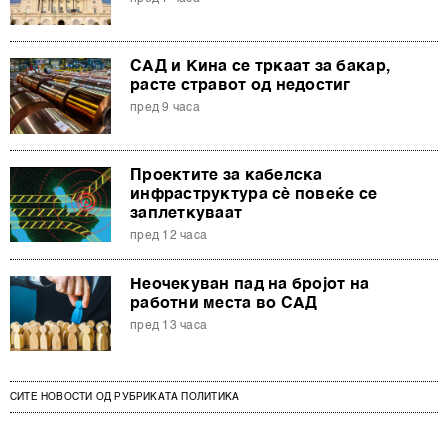
САД и Кина се тркаат за бакар,
расте стравот од недостиг
пред 9 часа
Проектите за кабелска
инфраструктура сè повеќе се
заплеткуваат
пред 12 часа
Неочекуван пад на бројот на
работни места во САД
пред 13 часа
СИТЕ НОВОСТИ ОД РУБРИКАТА ПОЛИТИКА