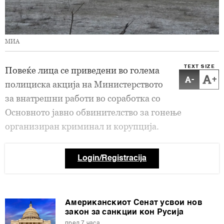
МИА
TEXT SIZE
Повеќе лица се приведени во голема
-
+
полициска акција на Министерството
за внатрешни работи во соработка со
Основното јавно обвинителство за гонење
организиран криминал и корупција.
Login/Registracija
Американскиот Сенат усвои нов
закон за санкции кон Русија
пред 7 часа