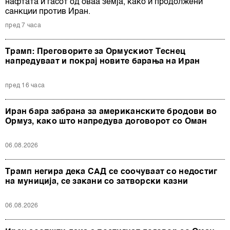
нафтата и гасот од оваа земја, како и продолжени
санкции против Иран.
пред 7 часа
Трамп: Преговорите за Ормускиот Теснец
напредуваат и покрај новите барања на Иран
пред 16 часа
Иран бара забрана за американските бродови во
Ормуз, како што напредува договорот со Оман
06.08.2026
Трамп негира дека САД се соочуваат со недостиг
на муниција, се закани со затворски казни
06.08.2026