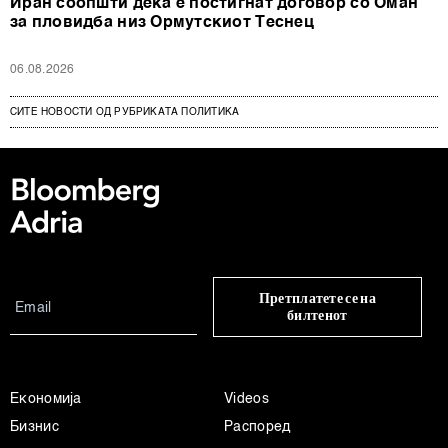
Иран соопшти дека е постигнат договор со Оман
за пловидба низ Ормутскиот Теснец
06.08.2026
СИТЕ НОВОСТИ ОД РУБРИКАТА ПОЛИТИКА
Претплатете се на
билтенот
Економија
Videos
Бизнис
Распоред