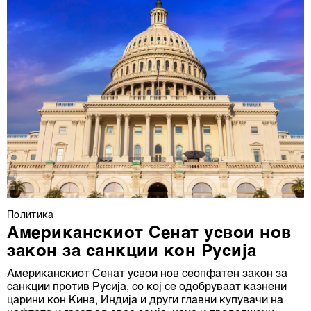
Политика
Американскиот Сенат усвои нов
закон за санкции кон Русија
Американскиот Сенат усвои нов сеопфатен закон за
санкции против Русија, со кој се одобруваат казнени
царини кон Кина, Индија и други главни купувачи на