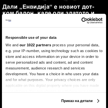
Дали „Енвидија“ е новиот дот-
ком балон, каде оди златото и
што планира Фед
Пазарите оваа недела беа обележани со големи
прашања. Технолошкиот гигант „Енвидија“ ја проби
границата на пазарна капитализација од пет билиони
Responsible use of your data
долари, поттикнувајќи дебати за нов балон, додека
златото, по рекордните височини, доживеа остра
We and
our 1022 partners
process your personal data,
корекција.
e.g. your IP-number, using technology such as cookies to
store and access information on your device in order to
serve personalized ads and content, ad and content
measurement, audience research and services
development. You have a choice in who uses your data
and for what purposes. Your privacy choices are only
applicable on this digital property where you have made
your choices. You can change or withdraw your consent
any time from the Cookie Declaration or by clicking on
Милеи има 99 проблеми, ама
Судот го запре отпуштањето
Приказ на детали
Трамп не е меѓу нив
на Лиза Кук, „Алфабет“
the Privacy trigger icon.
надмина три трилиони