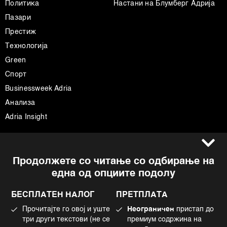
Политика
Настани на Блумберг Адрија
Пазари
Престиж
Технологија
Green
Спорт
Businessweek Adria
Анализа
Adria Insight
Услови за користење
Следете не
Продолжете со читање со одбирање на
Импресум
Facebook
една од опциите подолу
Политика на приватност
Instagram
Политика за колачиња
Twitter
БЕСПЛАТЕН НАЛОГ
ПРЕТПЛАТА
Маркетинг
Linkedin
Прочитајте го овој и уште
Неограничен
пристап до
Употреба на вештачка интелигенција
Tiktok
три други текстови (не се
премиум содржина на