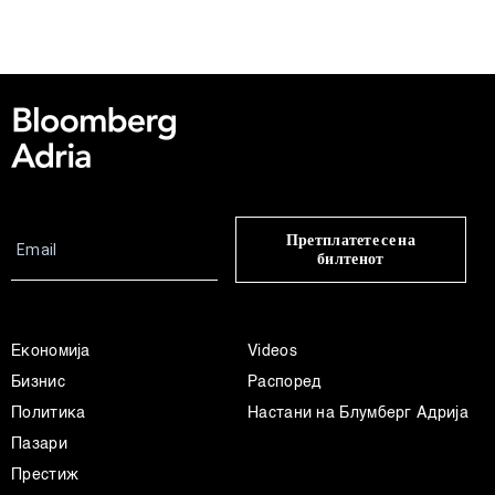
нашата
Политика на приватност
, а за колачињата и
други слични технологии во
Политиката на
колачиња
. Колачињата во кој било момент можете
повторно да ги ажурирате со клик на „Прикажи ги
деталите“. Согласноста можете во кој било момент да
ја повлечете без негативни последици.
Претплатете се на
билтенот
Економија
Videos
Бизнис
Распоред
Политика
Настани на Блумберг Адрија
Пазари
Престиж