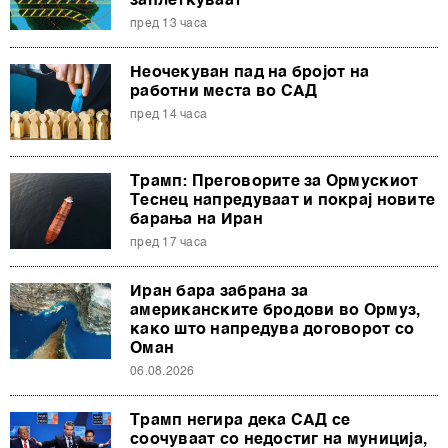
заплеткуваат
пред 13 часа
Неочекуван пад на бројот на
работни места во САД
пред 14 часа
Трамп: Преговорите за Ормускиот
Теснец напредуваат и покрај новите
барања на Иран
пред 17 часа
Иран бара забрана за
американските бродови во Ормуз,
како што напредува договорот со
Оман
06.08.2026
Трамп негира дека САД се
соочуваат со недостиг на муниција,