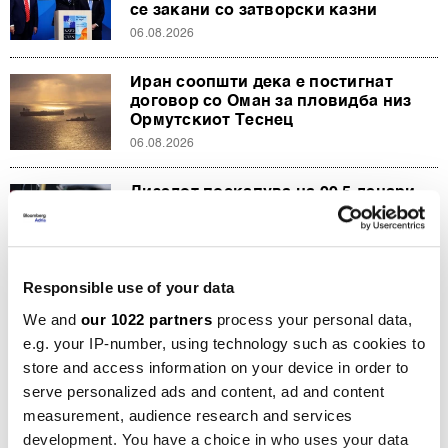
се закани со затворски казни
06.08.2026
Иран соопшти дека е постигнат
договор со Оман за пловидба низ
Ормутскиот Теснец
06.08.2026
Дизелот поскапува на 99,5 денари,
највисока цена од почетокот на
војната со Иран
04.08.2026
Responsible use of your data
Траен мир или светска војна – пет
We and
our 1022 partners
process your personal data,
вести на денот
e.g. your IP-number, using technology such as cookies to
04.08.2026
store and access information on your device in order to
serve personalized ads and content, ad and content
Златото расте по најавата за нови
measurement, audience research and services
разговори меѓу САД и Иран
development. You have a choice in who uses your data