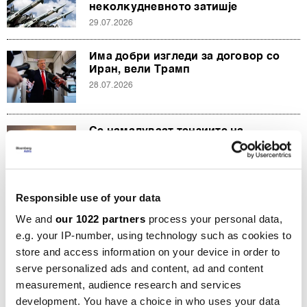
неколкудневното затишје
29.07.2026
Има добри изгледи за договор со
Иран, вели Трамп
28.07.2026
Се намалуваат тензиите на
Блискиот Исток, САД и Иран се
воздржуваат од напади
27.07.2026
Responsible use of your data
Кризата повторно ја пламна
We and
our 1022 partners
process your personal data,
нафтата, ќе разгори ли и сè останато
- пет вести на денот
e.g. your IP-number, using technology such as cookies to
24.07.2026
store and access information on your device in order to
serve personalized ads and content, ad and content
Кризата во Ормуз ја стега и модната
measurement, audience research and services
индустрија – зошто облеката
development. You have a choice in who uses your data