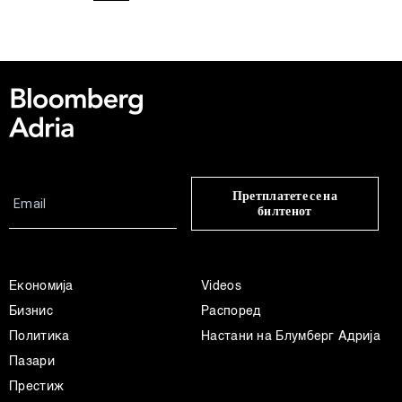
нашата
Политика на приватност
, а за колачињата и
други слични технологии во
Политиката на
колачиња
. Колачињата во кој било момент можете
повторно да ги ажурирате со клик на „Прикажи ги
деталите“. Согласноста можете во кој било момент да
ја повлечете без негативни последици.
Претплатете се на
билтенот
Економија
Videos
Бизнис
Распоред
Политика
Настани на Блумберг Адрија
Пазари
Престиж