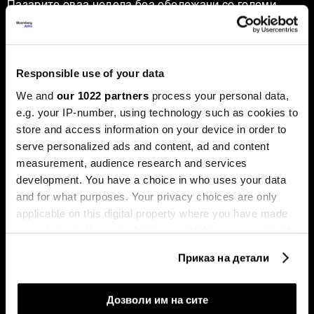
Пазарите оваа недела беа обележани со големи
прашања. Технолошкиот гигант „Енвидија“ ја проби
границата на пазарна капитализација од пет билиони
долари, поттикнувајќи дебати за нов балон, додека
златото, по рекордните височини, доживеа остра
корекција.
Responsible use of your data
We and
our 1022 partners
process your personal data,
e.g. your IP-number, using technology such as cookies to
store and access information on your device in order to
serve personalized ads and content, ad and content
measurement, audience research and services
development. You have a choice in who uses your data
and for what purposes. Your privacy choices are only
applicable on this digital property where you have made
Милеи има 99 проблеми, ама
Судот го запре отпуштањето
Трамп не е меѓу нив
на Лиза Кук, „Алфабет“
your choices. You can change or withdraw your consent
надмина три трилиони
any time from the Cookie Declaration or by clicking on
долари - накратко од светот
Приказ на детали
the Privacy trigger icon.
If you allow, we would also like to:
Дозволи им на сите