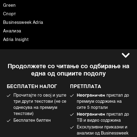
Green
Спорт
Businessweek Adria
Анализа
Adria Insight
Услови за користење
Следете не
Продолжете со читање со одбирање на
Импресум
Facebook
една од опциите подолу
Политика на приватност
Instagram
Политика за колачиња
Twitter
БЕСПЛАТЕН НАЛОГ
ПРЕТПЛАТА
Маркетинг
Linkedin
Прочитајте го овој и уште
Неограничен
пристап до
Употреба на вештачка интелигенција
Tiktok
три други текстови (не се
премиум содржина на
однесува на премиум
сите 5 портали
текстови)
Неограничен
пристап до
Бесплатен билтен
ТВ и видео содржина
©2022 - 2026 Bloomberg L.P. All Rights Reserved. BLOOMBERG and the
Ексклузивни приказни и
BLOOMBERG logo are registered trademarks and service marks of
Bloomberg Finance L.P. or its subsidiaries, displayed with permission
анализи од Businessweek
Bloomberg Adria is a Mtel Swiss SA Property