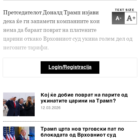
TEXT SIZE
Претседателот Доналд Трамп изјави
-
+
дека ќе ги запамети компаниите кои
нема да бараат поврат на платените
царини откако Врховниот суд укина голем дел од
неговите тарифи.
Login/Registracija
Кој ќе добие поврат на парите од
укинатите царини на Трамп?
12.03.2026
Трамп црта нов трговски пат по
блокадата од Врховниот суд