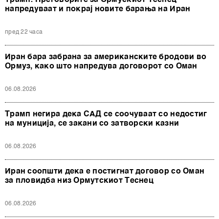
Трамп: Преговорите за Ормускиот Теснец
напредуваат и покрај новите барања на Иран
пред 22 часа
Иран бара забрана за американските бродови во
Ормуз, како што напредува договорот со Оман
06.08.2026
Трамп негира дека САД се соочуваат со недостиг
на муниција, се закани со затворски казни
06.08.2026
Иран соопшти дека е постигнат договор со Оман
за пловидба низ Ормутскиот Теснец
06.08.2026