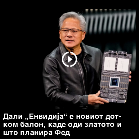
Дали „Енвидија“ е новиот дот-
ком балон, каде оди златото и
што планира Фед