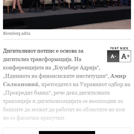
Bloomberg Adria
TEXT SIZE
Дигиталниот потпис е основа за
-
+
дигитална трансформација. На
конференцијата на „Блумберг Адрија“,
„Иднината на финансиските институции“,
Амир
Салкановиќ
, претседател на Управниот одбор на
„Прокредит банка“, рече дека дигиталната
транзиција и дигитализацијата се неопходни за
банките да можат да работат во областите во кои
не се физички присутни.