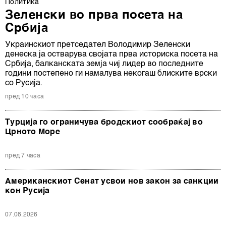
Политика
Зеленски во прва посета на
Србија
Украинскиот претседател Володимир Зеленски
денеска ја остварува својата прва историска посета на
Србија, балканската земја чиј лидер во последните
години постепено ги намалува некогаш блиските врски
со Русија.
пред 10 часа
Турција го ограничува бродскиот сообраќај во
Црното Море
пред 7 часа
Американскиот Сенат усвои нов закон за санкции
кон Русија
07.08.2026