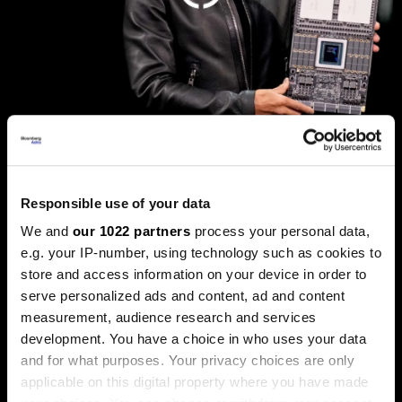
Дали „Енвидија“ е новиот дот-
ком балон, каде оди златото и
што планира Фед
Responsible use of your data
Пазарите оваа недела беа обележани со големи
We and
our 1022 partners
process your personal data,
прашања. Технолошкиот гигант „Енвидија“ ја проби
e.g. your IP-number, using technology such as cookies to
границата на пазарна капитализација од пет билиони
долари, поттикнувајќи дебати за нов балон, додека
store and access information on your device in order to
златото, по рекордните височини, доживеа остра
serve personalized ads and content, ad and content
корекција.
measurement, audience research and services
development. You have a choice in who uses your data
and for what purposes. Your privacy choices are only
applicable on this digital property where you have made