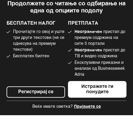
Продолжете со читање со одбирање на
Импресум
Facebook
една од опциите подолу
Политика на приватност
Instagram
Политика за колачиња
Twitter
БЕСПЛАТЕН НАЛОГ
ПРЕТПЛАТА
Маркетинг
Linkedin
Прочитајте го овој и уште
Неограничен
пристап до
Употреба на вештачка интелигенција
Tiktok
три други текстови (не се
премиум содржина на
однесува на премиум
сите 5 портали
текстови)
Неограничен
пристап до
Бесплатен билтен
ТВ и видео содржина
©2022 - 2026 Bloomberg L.P. All Rights Reserved. BLOOMBERG and the
Ексклузивни приказни и
BLOOMBERG logo are registered trademarks and service marks of
Bloomberg Finance L.P. or its subsidiaries, displayed with permission
анализи од Businessweek
Bloomberg Adria is a Mtel Swiss SA Property
Adria
News CMS by Cubes
Истражете ги
Регистрирај се
понудите
Веќе имате сметка?
Пријавете се