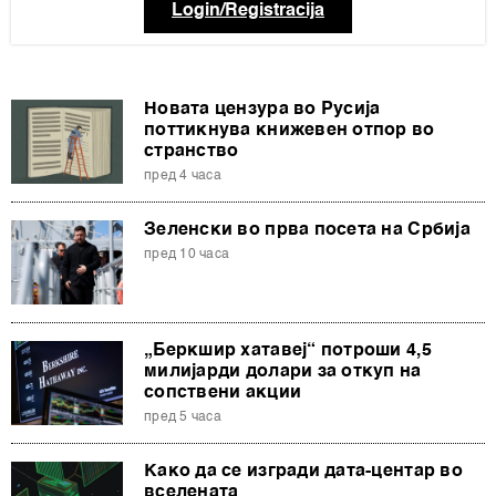
Login/Registracija
Новата цензура во Русија
поттикнува книжевен отпор во
странство
пред 4 часа
Зеленски во прва посета на Србија
пред 10 часа
„Беркшир хатавеј“ потроши 4,5
милијарди долари за откуп на
сопствени акции
пред 5 часа
Како да се изгради дата-центар во
вселената