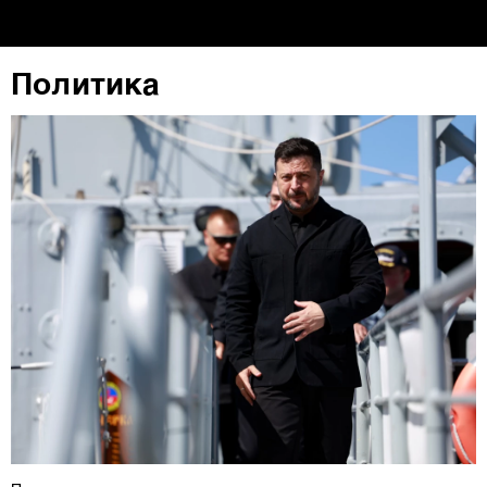
повторно да ги ажурирате со клик на „Прикажи ги
деталите“. Согласноста можете во кој било момент да
ја повлечете без негативни последици.
Политика