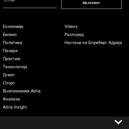
билтенот
Економија
Videos
Бизнис
Распоред
Политика
Настани на Блумберг Адрија
Пазари
Престиж
Технологија
Green
Спорт
Businessweek Adria
Анализа
Adria Insight
Услови за користење
Следете не