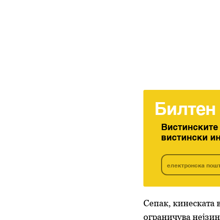
Билтен
Вистинските
вистински и
Сепак, кинеската в
ограничува нејзин