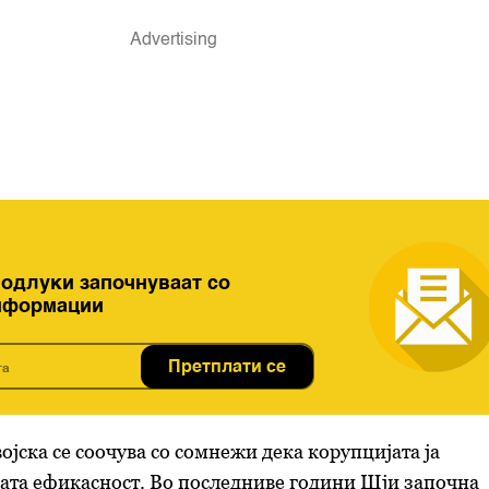
 одлуки започнуваат со
нформации
Претплати се
ојска се соочува со сомнежи дека корупцијата ја
ата ефикасност. Во последниве години Шји започна