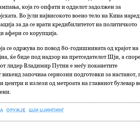
мпања, која го опфати и одделот задолжен за
јската. Во јули највисокото воено тело на Кина наре
ција за да се врати кредибилитетот на политичкото
и афери со корупција.
оја се одржува по повод 80-годишнината од крајот на
јна, ќе биде под надзор на претседателот Шји, а спор
от лидер Владимир Путин е меѓу поканетите
 викенд
започнаа с
ериозни подготовки за настанот
,
и центри и излези од метроата на главниот булевар в
ени.
ДА
ОРУЖЈЕ
ШЈИ ЏЈИНПИНГ