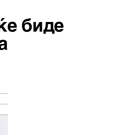
ќе биде
а