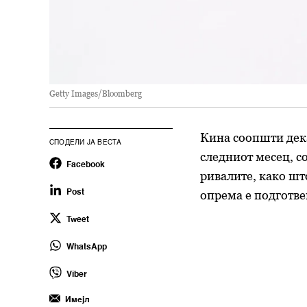
Getty Images/Bloomberg
Кина соопшти дека
СПОДЕЛИ ЈА ВЕСТА
следниот месец, с
Facebook
ривалите, како шт
опрема е подготвен
Post
Tweet
WhatsApp
Viber
Имејл