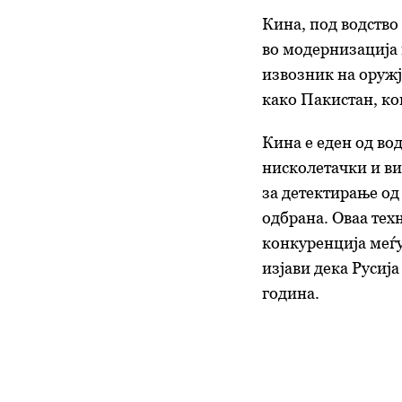
Кина, под водство
во модернизација н
извозник на оружје
како Пакистан, ко
Кина е еден од во
нисколетачки и ви
за детектирање од
одбрана. Оваа тех
конкуренција меѓу
изјави дека Русиј
година.