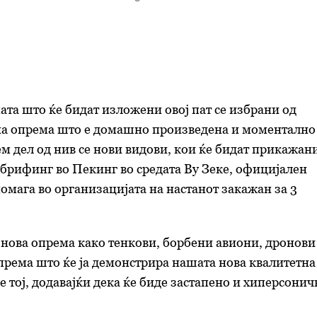
ата што ќе бидат изложени овој пат се избрани од
на опрема што е домашно произведена и моментално
лем дел од нив се нови видови, кои ќе бидат прикажан
 брифинг во Пекинг во средата
Ву Зеке, официјалeн
омага во организацијата на настанот закажан за 3
нова опрема како тенкови, борбени авиони, дронови
према што ќе ја демонстрира нашата нова квалитетна
е тој, додавајќи дека ќе биде застапено и хиперсонич