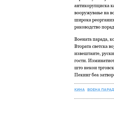
антикорупциска ка
вооружување на во
широка реорганиза
раководство порад
Воената парада, к
Втората светска во
извештаите, руски
гости.
Изминатиот
што некои трговск
Пекинг беа затвор
КИНА
ВОЕНА ПАРА