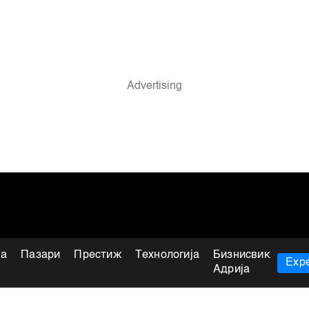
ка
Пазари
Престиж
Технологија
Бизнисвик
Expe
Адрија