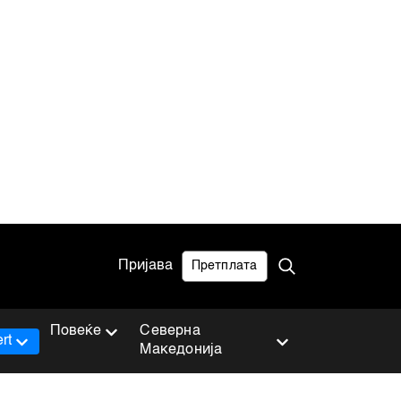
Пријава
Претплата
Повеќе
Северна
rt
Македонија