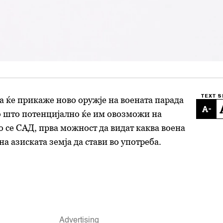
TEXT S
 ќе прикаже ново оружје на воената парада
-
о што потенцијално ќе им овозможи на
о се САД, прва можност да видат каква воена
а азиската земја да стави во употреба.