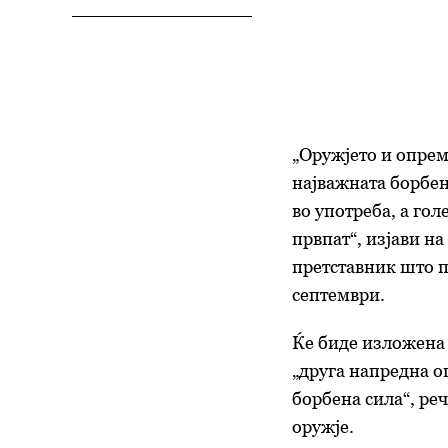
„Оружјето и опрем
најважната борбе
во употреба, а го
првпат“, изјави
на
претставник што п
септември.
Ќе биде изложена 
„друга напредна о
борбена сила“, реч
оружје.