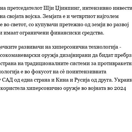
 на претседателот Шји Џјинпинг, интензивно инвест
а својата војска. Земјата е и четвртиот најголем
 во светот, со купувачи претежно од земји во развој
и имаат ограничени финансиски средства.
дечките развивачи на хиперсонична технологија -
сокоманеварски оружја дизајнирани да бидат пребр
 страна на традиционалните системи за противракетн
нологија е во фокусот на сè поинтензивната
 САД од една страна и Кина и Русија од друга. Украи
а користела хиперсонично оружје во војната во 2024