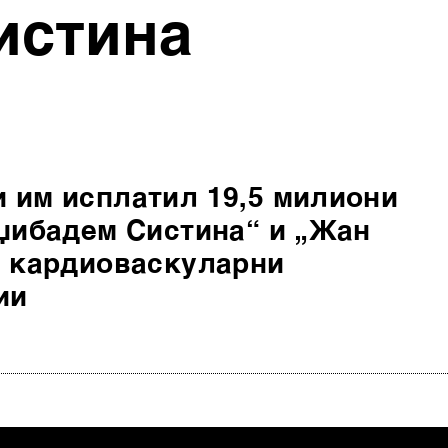
истина
 им исплатил 19,5 милиони
Аџибадем Систина“ и „Жан
а кардиоваскуларни
ии