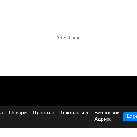
ка
Пазари
Престиж
Технологија
Бизнисвик
Expe
Адрија