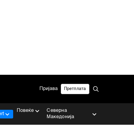
Пријава
Претплата
Повеќе
Северна
rt
Македонија