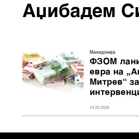
Аџибадем С
Македонија
ФЗОМ лани
евра на „
Митрев“ з
интервенц
13.05.2026