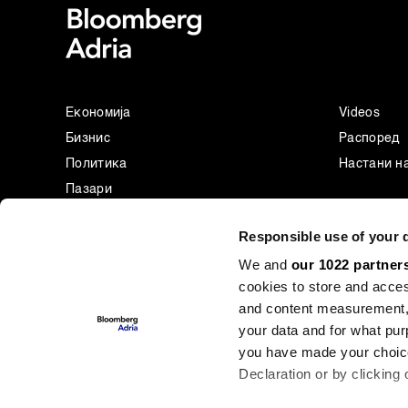
Економија
Videos
Бизнис
Распоред
Политика
Настани н
Пазари
Престиж
Responsible use of your 
Технологија
We and
our 1022 partner
Green
cookies to store and acces
Спорт
and content measurement,
Businessweek Adria
your data and for what pur
Анализа
you have made your choice
Adria Insight
Declaration or by clicking 