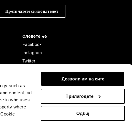
Претплатете се на билтенот
Следете не
Facebook
Instagram
Twitter
Linkedin
енција
Tiktok
Дозволи им на сите
logy such as
 and content, ad
Прилагодете
ce in who uses
roperty where
Одбиј
 Cookie