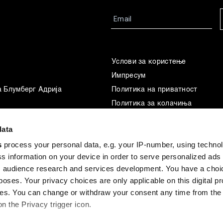
Услови за користење
Импресум
а Блумберг Адрија
Политика на приватност
Политика за колачиња
Маркетинг
data
Употреба на вештачка интелиг
s
process your personal data, e.g. your IP-number, using techno
s information on your device in order to serve personalized ads
 audience research and services development. You have a choi
poses. Your privacy choices are only applicable on this digital p
s. You can change or withdraw your consent any time from the
on the Privacy trigger icon.