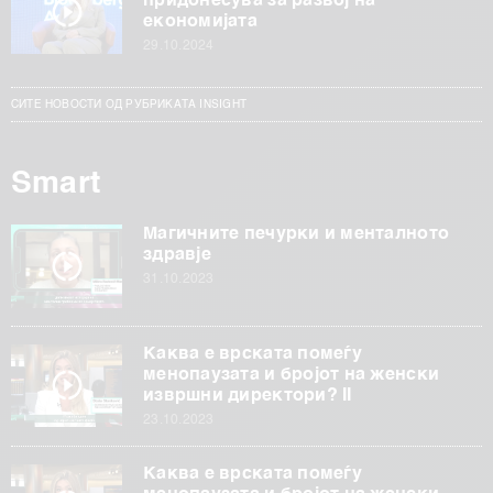
придонесува за развој на
економијата
29.10.2024
СИТЕ НОВОСТИ ОД РУБРИКАТА INSIGHT
Smart
Магичните печурки и менталното
здравје
31.10.2023
Каква е врската помеѓу
менопаузата и бројот на женски
извршни директори? II
23.10.2023
Каква е врската помеѓу