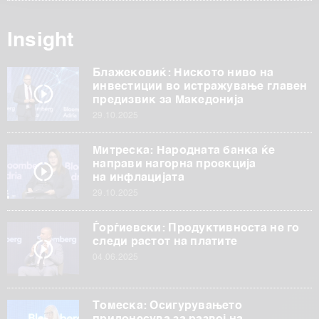
обработуваме како и за вашите права прочитајте во
нашата
Политика на приватност
, а за колачињата и
Insight
други слични технологии во
Политиката на
колачиња
. Колачињата во кој било момент можете
Блажековиќ: Ниското ниво на
повторно да ги ажурирате со клик на „Прикажи ги
инвестиции во истражување главен
деталите“. Согласноста можете во кој било момент да
предизвик за Македонија
ја повлечете без негативни последици.
29.10.2025
Митреска: Народната банка ќе
направи нагорна проекција
на инфлацијата
29.10.2025
Ѓорѓиевски: Продуктивноста не го
следи растот на платите
04.06.2025
Томеска: Осигурувањето