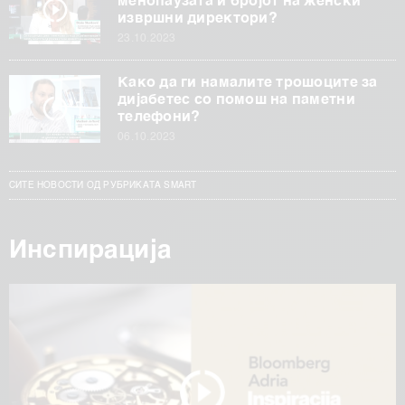
менопаузата и бројот на женски
извршни директори?
23.10.2023
Како да ги намалите трошоците за
дијабетес со помош на паметни
телефони?
06.10.2023
СИТЕ НОВОСТИ ОД РУБРИКАТА SMART
Инспирација