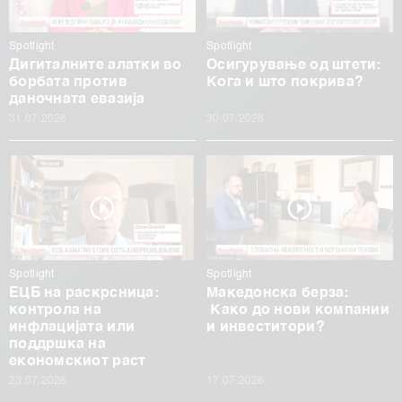
Spotlight
Spotlight
Дигиталните алатки во
Осигурување од штети:
борбата против
Кога и што покрива?
даночната евазија
31.07.2026
30.07.2026
Spotlight
Spotlight
ЕЦБ на раскрсница:
Македонска берза:
контрола на
Како до нови компании
инфлацијата или
и инвеститори?
поддршка на
економскиот раст
23.07.2026
17.07.2026