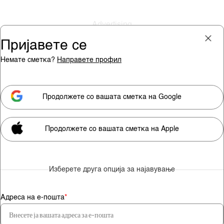
Пријавете се
Немате сметка?
Направете профил
Пријава
Претплата
Продолжете со вашата сметка на Google
Продолжете со вашата сметка на Apple
Мора да сте претплатник за
да гледате видео содржини.
Изберете друга опција за најавување
Претплатете се
Адреса на е-пошта
*