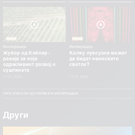
Инспирација
Инспирација
Жубор од Каблар -
Колку луксузни можат
ракија за која
да бидат неонските
одржливиот развој е
светла?
суштината
17.01.2024
17.01.2024
СИТЕ НОВОСТИ ОД РУБРИКАТА ИНСПИРАЦИЈА
Други