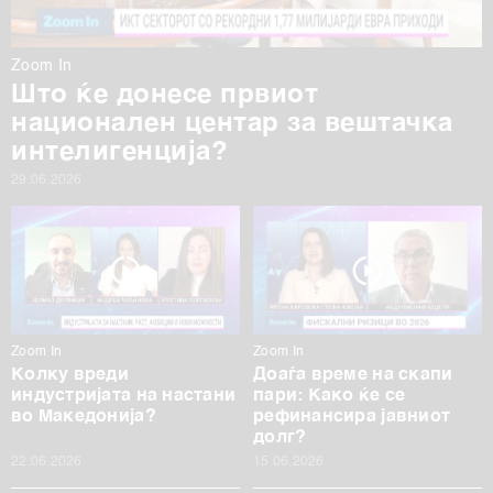
Zoom In
Што ќе донесе првиот
национален центар за вештачка
интелигенција?
29.06.2026
Zoom In
Zoom In
Колку вреди
Доаѓа време на скапи
индустријата на настани
пари: Како ќе се
во Македонија?
рефинансира јавниот
долг?
22.06.2026
15.06.2026