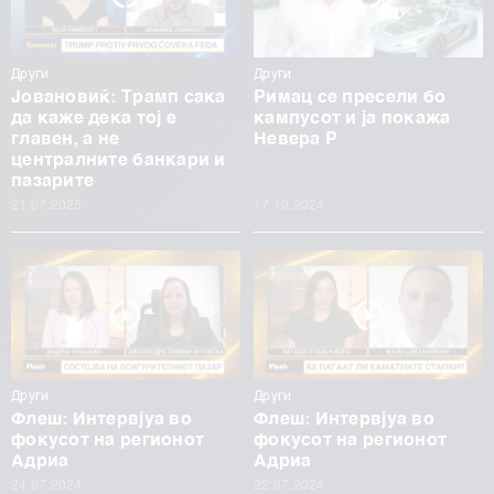
Други
Други
Јовановиќ: Трамп сака
Римац се пресели бо
да каже дека тој е
кампусот и ја покажа
главен, а не
Невера Р
централните банкари и
пазарите
21.07.2025
17.10.2024
Други
Други
Флеш: Интервјуа во
Флеш: Интервјуа во
фокусот на регионот
фокусот на регионот
Адриа
Адриа
24.07.2024
22.07.2024