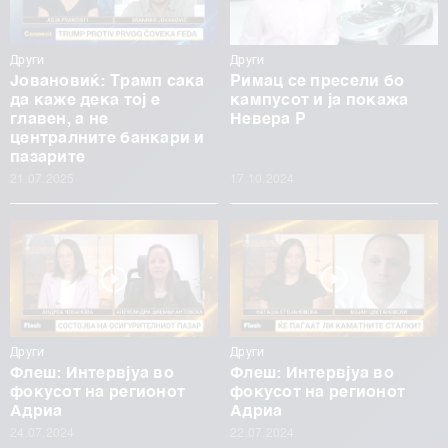
Други
Други
Јовановиќ: Трамп сака
Римац се пресели бо
да каже дека тој е
кампусот и ја покажа
главен, а не
Невера Р
централните банкари и
пазарите
21.07.2025
17.10.2024
Други
Други
Флеш: Интервјуа во
Флеш: Интервјуа во
фокусот на регионот
фокусот на регионот
Адриа
Адриа
24.07.2024
22.07.2024