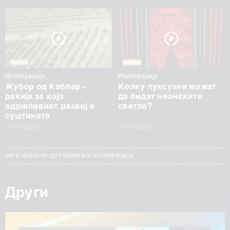
Инспирација
Инспирација
Жубор од Каблар -
Колку луксузни можат
ракија за која
да бидат неонските
одржливиот развој е
светла?
суштината
17.01.2024
17.01.2024
СИТЕ НОВОСТИ ОД РУБРИКАТА ИНСПИРАЦИЈА
Други