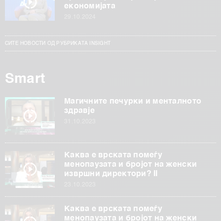
економијата
29.10.2024
СИТЕ НОВОСТИ ОД РУБРИКАТА INSIGHT
Smart
Магичните печурки и менталното
здравје
31.10.2023
Каква е врската помеѓу
менопаузата и бројот на женски
извршни директори? II
23.10.2023
Каква е врската помеѓу
менопаузата и бројот на женски