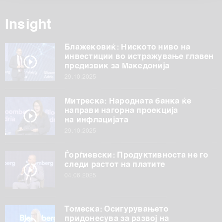
обработуваме како и за вашите права прочитајте во
нашата
Политика на приватност
, а за колачињата и
Insight
други слични технологии во
Политиката на
колачиња
. Колачињата во кој било момент можете
Блажековиќ: Ниското ниво на
повторно да ги ажурирате со клик на „Прикажи ги
инвестиции во истражување главен
предизвик за Македонија
деталите“. Согласноста можете во кој било момент да
29.10.2025
ја повлечете без негативни последици.
Митреска: Народната банка ќе
направи нагорна проекција
на инфлацијата
29.10.2025
Ѓорѓиевски: Продуктивноста не го
следи растот на платите
04.06.2025
Томеска: Осигурувањето
придонесува за развој на