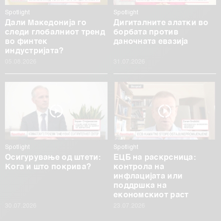
Spotlight
Spotlight
Дали Македонија го
Дигиталните алатки во
следи глобалниот тренд
борбата против
во финтек
даночната евазија
индустријата?
05.08.2026
31.07.2026
Spotlight
Spotlight
Осигурување од штети:
ЕЦБ на раскрсница:
Кога и што покрива?
контрола на
инфлацијата или
поддршка на
економскиот раст
30.07.2026
23.07.2026