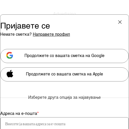
Пријавете се
Немате сметка?
Направете профил
Пријава
Претплата
Продолжете со вашата сметка на Google
Продолжете со вашата сметка на Apple
Мора да сте претплатник за
да гледате видео содржини.
Изберете друга опција за најавување
Претплатете се
Адреса на е-пошта
*