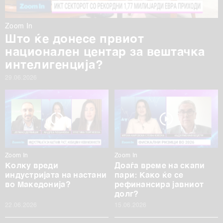
Zoom In
Што ќе донесе првиот
национален центар за вештачка
интелигенција?
29.06.2026
Zoom In
Zoom In
Колку вреди
Доаѓа време на скапи
индустријата на настани
пари: Како ќе се
во Македонија?
рефинансира јавниот
долг?
22.06.2026
15.06.2026