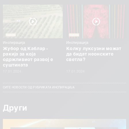
Инспирација
Инспирација
Жубор од Каблар -
Колку луксузни можат
ракија за која
да бидат неонските
одржливиот развој е
светла?
суштината
17.01.2024
17.01.2024
СИТЕ НОВОСТИ ОД РУБРИКАТА ИНСПИРАЦИЈА
Други