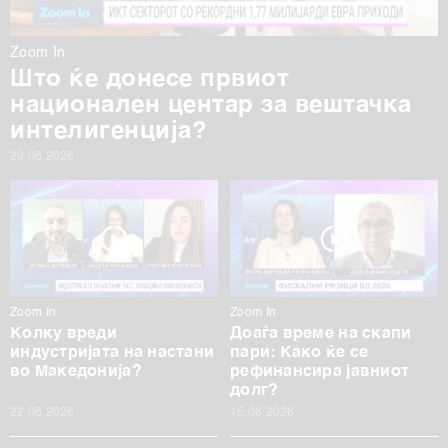
Zoom In
Што ќе донесе првиот
национален центар за вештачка
интелигенција?
29.06.2026
Zoom In
Zoom In
Колку вреди
Доаѓа време на скапи
индустријата на настани
пари: Како ќе се
во Македонија?
рефинансира јавниот
долг?
22.06.2026
15.06.2026