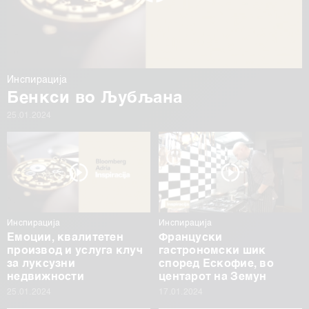
Инспирација
Бенкси во Љубљана
25.01.2024
Инспирација
Инспирација
Емоции, квалитетен
Француски
производ и услуга клуч
гастрономски шик
за луксузни
според Ескофие, во
недвижности
центарот на Земун
25.01.2024
17.01.2024