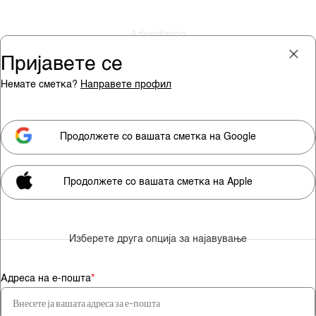
Пријавете се
Немате сметка?
Направете профил
Пријава
Претплата
Продолжете со вашата сметка на Google
Продолжете со вашата сметка на Apple
Мора да сте претплатник за
да гледате видео содржини.
Изберете друга опција за најавување
Претплатете се
Адреса на е-пошта
*