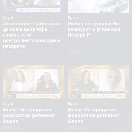
Други
Други
Јовановиќ: Трамп сака
Римац се пресели бо
да каже дека тој е
кампусот и ја покажа
главен, а не
Невера Р
централните банкари и
пазарите
21.07.2025
17.10.2024
Други
Други
Флеш: Интервјуа во
Флеш: Интервјуа во
фокусот на регионот
фокусот на регионот
Адриа
Адриа
24.07.2024
22.07.2024