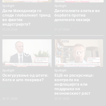
Spotlight
Spotlight
Дали Македонија го
Дигиталните алатки во
следи глобалниот тренд
борбата против
во финтек
даночната евазија
индустријата?
05.08.2026
31.07.2026
Spotlight
Spotlight
Осигурување од штети:
ЕЦБ на раскрсница:
Кога и што покрива?
контрола на
инфлацијата или
поддршка на
економскиот раст
30.07.2026
23.07.2026