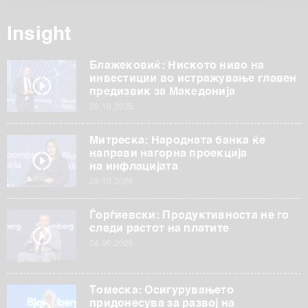
обработуваме како и за вашите права прочитајте во
нашата
Политика на приватност
, а за колачињата и
Insight
други слични технологии во
Политиката на
колачиња
. Колачињата во кој било момент можете
Блажековиќ: Ниското ниво на
повторно да ги ажурирате со клик на „Прикажи ги
инвестиции во истражување главен
предизвик за Македонија
деталите“. Согласноста можете во кој било момент да
29.10.2025
ја повлечете без негативни последици.
Митреска: Народната банка ќе
направи нагорна проекција
на инфлацијата
29.10.2025
Ѓорѓиевски: Продуктивноста не го
следи растот на платите
04.06.2025
Томеска: Осигурувањето
придонесува за развој на