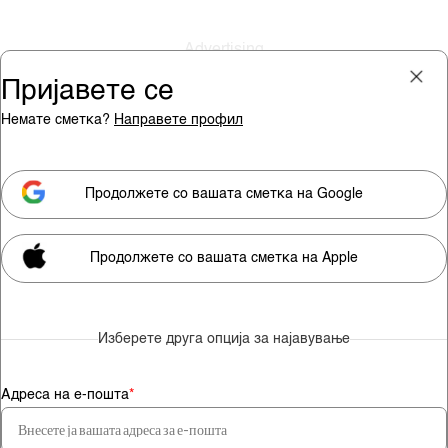
Пријавете се
Немате сметка?
Направете профил
Пријава
Претплата
Продолжете со вашата сметка на Google
Продолжете со вашата сметка на Apple
Мора да сте претплатник за
да гледате видео содржини.
Изберете друга опција за најавување
Претплатете се
Адреса на е-пошта
*