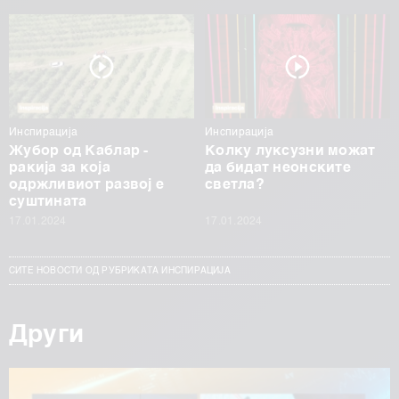
Инспирација
Инспирација
Жубор од Каблар -
Колку луксузни можат
ракија за која
да бидат неонските
одржливиот развој е
светла?
суштината
17.01.2024
17.01.2024
СИТЕ НОВОСТИ ОД РУБРИКАТА ИНСПИРАЦИЈА
Други