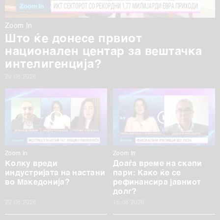
Zoom In
Што ќе донесе првиот
национален центар за вештачка
интелигенција?
29.06.2026
Zoom In
Zoom In
Колку вреди
Доаѓа време на скапи
индустријата на настани
пари: Како ќе се
во Македонија?
рефинансира јавниот
долг?
22.06.2026
15.06.2026