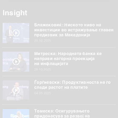
обработуваме како и за вашите права прочитајте во
нашата
Политика на приватност
, а за колачињата и
Insight
други слични технологии во
Политиката на
колачиња
. Колачињата во кој било момент можете
Блажековиќ: Ниското ниво на
повторно да ги ажурирате со клик на „Прикажи ги
инвестиции во истражување главен
предизвик за Македонија
деталите“. Согласноста можете во кој било момент да
29.10.2025
ја повлечете без негативни последици.
Митреска: Народната банка ќе
направи нагорна проекција
на инфлацијата
29.10.2025
Ѓорѓиевски: Продуктивноста не го
следи растот на платите
04.06.2025
Томеска: Осигурувањето
придонесува за развој на