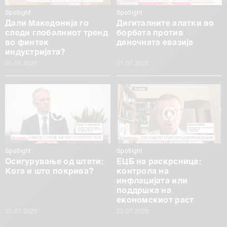
Spotlight
Spotlight
Дали Македонија го
Дигиталните алатки во
следи глобалниот тренд
борбата против
во финтек
даночната евазија
индустријата?
05.08.2026
31.07.2026
Spotlight
Spotlight
Осигурување од штети:
ЕЦБ на раскрсница:
Кога и што покрива?
контрола на
инфлацијата или
поддршка на
економскиот раст
30.07.2026
23.07.2026