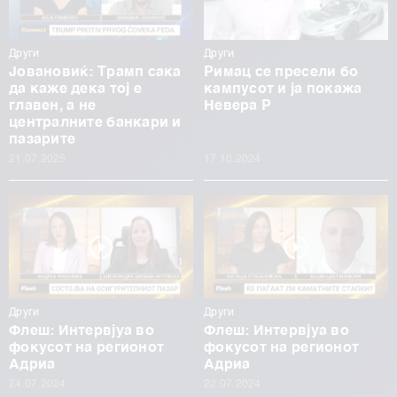
Други
Други
Јовановиќ: Трамп сака
Римац се пресели бо
да каже дека тој е
кампусот и ја покажа
главен, а не
Невера Р
централните банкари и
пазарите
21.07.2025
17.10.2024
Други
Други
Флеш: Интервјуа во
Флеш: Интервјуа во
фокусот на регионот
фокусот на регионот
Адриа
Адриа
24.07.2024
22.07.2024