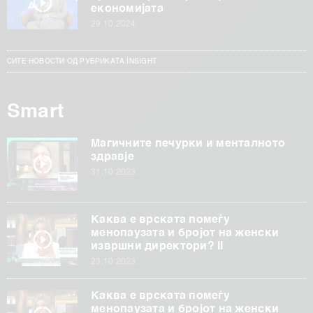
економијата
29.10.2024
СИТЕ НОВОСТИ ОД РУБРИКАТА INSIGHT
Smart
Магичните печурки и менталното
здравје
31.10.2023
Каква е врската помеѓу
менопаузата и бројот на женски
извршни директори? II
23.10.2023
Каква е врската помеѓу
менопаузата и бројот на женски