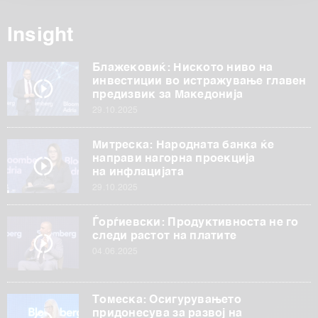
обработуваме како и за вашите права прочитајте во
нашата
Политика на приватност
, а за колачињата и
Insight
други слични технологии во
Политиката на
колачиња
. Колачињата во кој било момент можете
Блажековиќ: Ниското ниво на
повторно да ги ажурирате со клик на „Прикажи ги
инвестиции во истражување главен
предизвик за Македонија
деталите“. Согласноста можете во кој било момент да
29.10.2025
ја повлечете без негативни последици.
Митреска: Народната банка ќе
направи нагорна проекција
на инфлацијата
29.10.2025
Ѓорѓиевски: Продуктивноста не го
следи растот на платите
04.06.2025
Томеска: Осигурувањето
придонесува за развој на