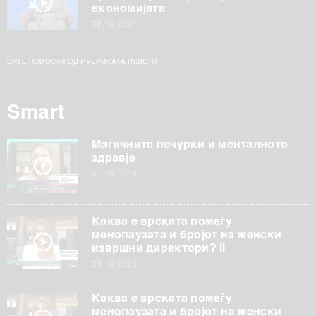
економијата
29.10.2024
СИТЕ НОВОСТИ ОД РУБРИКАТА INSIGHT
Smart
Магичните печурки и менталното
здравје
31.10.2023
Каква е врската помеѓу
менопаузата и бројот на женски
извршни директори? II
23.10.2023
Каква е врската помеѓу
менопаузата и бројот на женски