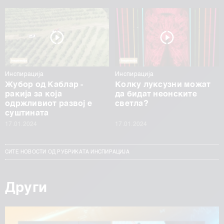
Инспирација
Инспирација
Жубор од Каблар -
Колку луксузни можат
ракија за која
да бидат неонските
одржливиот развој е
светла?
суштината
17.01.2024
17.01.2024
СИТЕ НОВОСТИ ОД РУБРИКАТА ИНСПИРАЦИЈА
Други