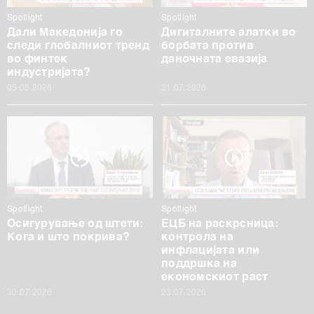
Spotlight
Spotlight
Дали Македонија го
Дигиталните алатки во
следи глобалниот тренд
борбата против
во финтек
даночната евазија
индустријата?
05.08.2026
31.07.2026
Spotlight
Spotlight
Осигурување од штети:
ЕЦБ на раскрсница:
Кога и што покрива?
контрола на
инфлацијата или
поддршка на
економскиот раст
30.07.2026
23.07.2026