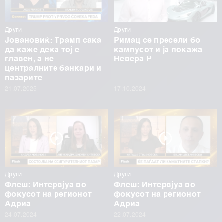
Други
Други
Јовановиќ: Трамп сака
Римац се пресели бо
да каже дека тој е
кампусот и ја покажа
главен, а не
Невера Р
централните банкари и
пазарите
21.07.2025
17.10.2024
Други
Други
Флеш: Интервјуа во
Флеш: Интервјуа во
фокусот на регионот
фокусот на регионот
Адриа
Адриа
24.07.2024
22.07.2024