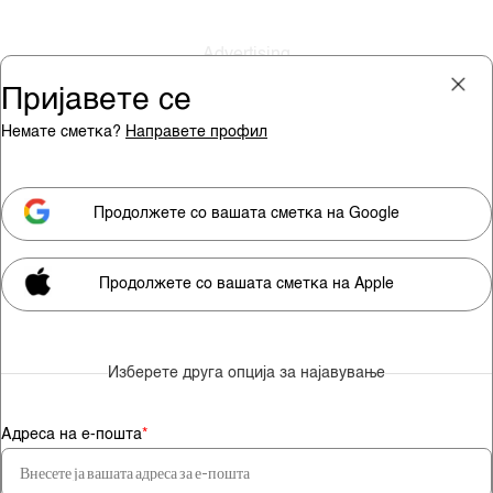
Пријавете се
Немате сметка?
Направете профил
Пријава
Претплата
Продолжете со вашата сметка на Google
Продолжете со вашата сметка на Apple
Мора да сте претплатник за
да гледате видео содржини.
Изберете друга опција за најавување
Претплатете се
Адреса на е-пошта
*