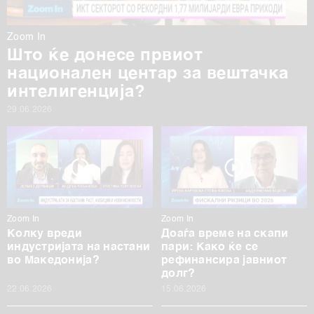
Zoom In
Што ќе донесе првиот
национален центар за вештачка
интелигенција?
29.06.2026
Zoom In
Zoom In
Колку вреди
Доаѓа време на скапи
индустријата на настани
пари: Како ќе се
во Македонија?
рефинансира јавниот
долг?
22.06.2026
15.06.2026