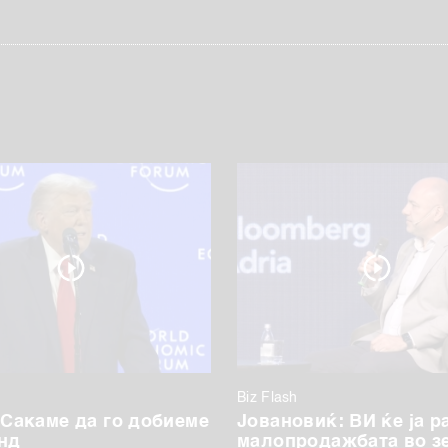
Biz Flash
 Сакаме да го добиеме
Јовановиќ: ВИ ќе ја р
нд
малопродажбата во з