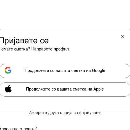
Пријавете се
Немате сметка?
Направете профил
Продолжете со вашата сметка на Google
Продолжете со вашата сметка на Apple
ка
Пазари
Престиж
Технологија
Бизнисвик
Expe
Изберете друга опција за најавување
Адрија
Адреса на е-пошта
*