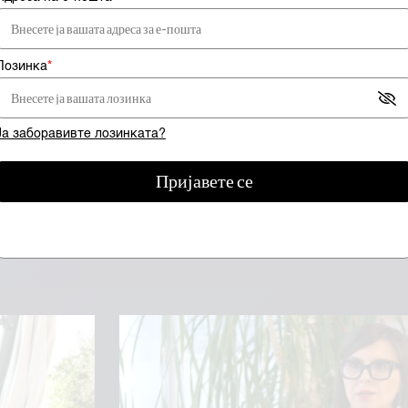
Лозинка
*
да сте претплатник за да гледате видео сод
Ја заборавивте лозинката?
е се
Пријавете се