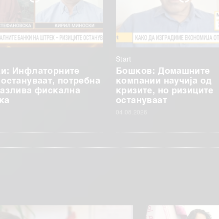
Start
и: Инфлаторните
Бошков: Домашните
 остануваат, потребна
компании научија од
пазлива фискална
кризите, но ризиците
ка
остануваат
04.08.2026