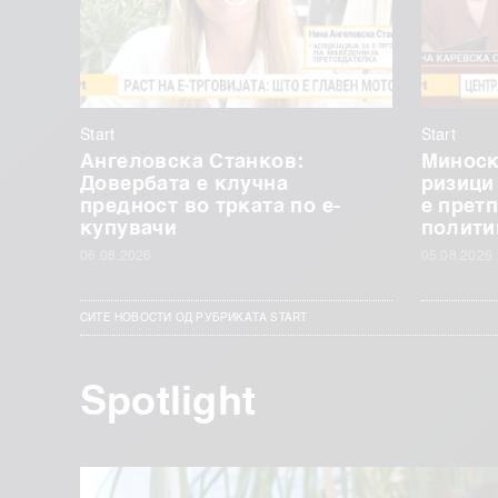
Start
Start
Ангеловска Станков:
Миноск
Довербата е клучна
ризици
предност во трката по е-
е прет
купувачи
полити
06.08.2026
05.08.2026
СИТЕ НОВОСТИ ОД РУБРИКАТА START
Spotlight