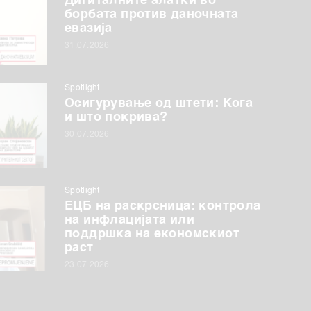
Дигиталните алатки во
борбата против даночната
евазија
31.07.2026
Spotlight
Осигурување од штети: Кога
и што покрива?
30.07.2026
Spotlight
ЕЦБ на раскрсница: контрола
на инфлацијата или
поддршка на економскиот
раст
23.07.2026