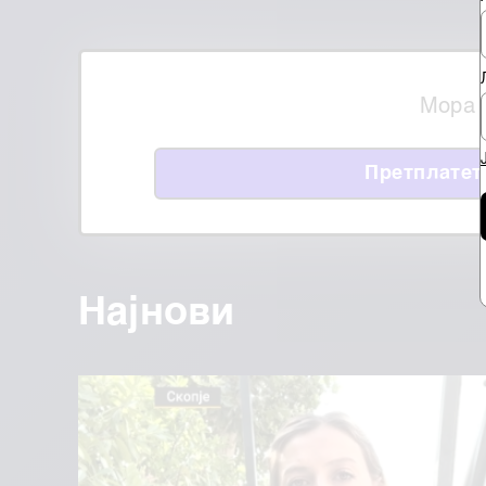
Мора 
Претплатет
Најнови