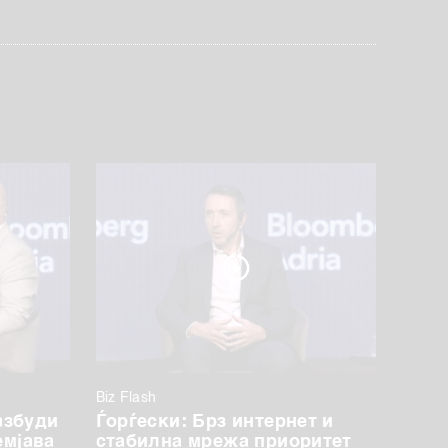
Biz Flash
азбуди
Ѓорѓески: Брз интернет и
емјава
стабилна мрежа приоритет