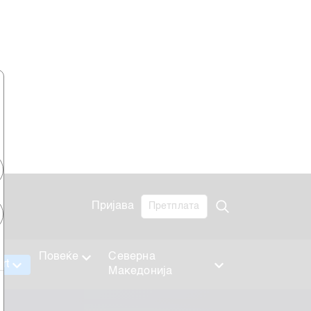
Пријава
Претплата
Повеќе
Северна
rt
Македонија