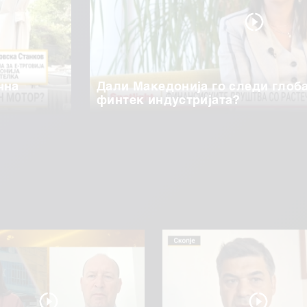
чна
Дали Македонија го следи глоб
финтек индустријата?