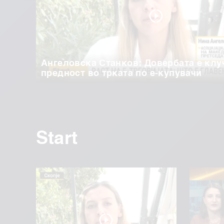
Ангеловска Станков: Довербата е клу
предност во трката по е-купувачи
Start