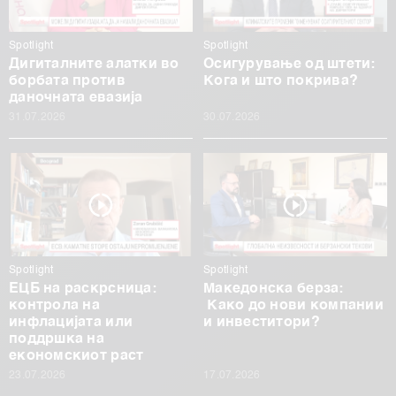
Spotlight
Spotlight
Дигиталните алатки во
Осигурување од штети:
борбата против
Кога и што покрива?
даночната евазија
31.07.2026
30.07.2026
Spotlight
Spotlight
ЕЦБ на раскрсница:
Македонска берза:
контрола на
Како до нови компании
инфлацијата или
и инвеститори?
поддршка на
економскиот раст
23.07.2026
17.07.2026