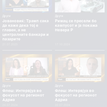
Други
Други
Јовановиќ: Трамп сака
Римац се пресели бо
да каже дека тој е
кампусот и ја покажа
главен, а не
Невера Р
централните банкари и
пазарите
21.07.2025
17.10.2024
Други
Други
Флеш: Интервјуа во
Флеш: Интервјуа во
фокусот на регионот
фокусот на регионот
Адриа
Адриа
24.07.2024
22.07.2024