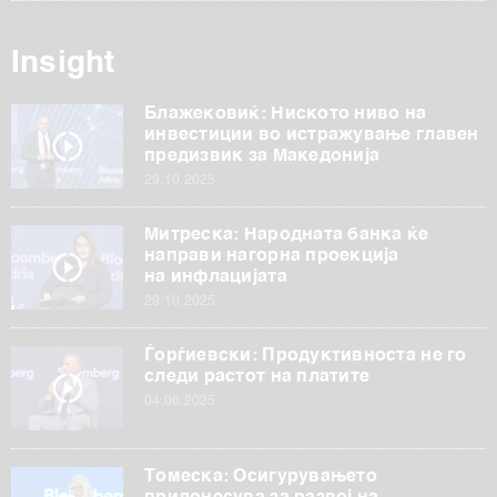
обработуваме како и за вашите права прочитајте во
нашата
Политика на приватност
, а за колачињата и
Insight
други слични технологии во
Политиката на
колачиња
. Колачињата во кој било момент можете
Блажековиќ: Ниското ниво на
повторно да ги ажурирате со клик на „Прикажи ги
инвестиции во истражување главен
деталите“. Согласноста можете во кој било момент да
предизвик за Македонија
ја повлечете без негативни последици.
29.10.2025
Митреска: Народната банка ќе
направи нагорна проекција
на инфлацијата
29.10.2025
Ѓорѓиевски: Продуктивноста не го
следи растот на платите
04.06.2025
Томеска: Осигурувањето