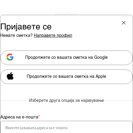
Пријавете се
Немате сметка?
Направете профил
Пријава
Претплата
Продолжете со вашата сметка на Google
Продолжете со вашата сметка на Apple
Мора да сте претплатник за
да гледате видео содржини.
Изберете друга опција за најавување
Претплатете се
Адреса на е-пошта
*