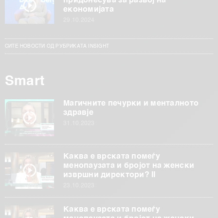
придонесува за развој на
економијата
29.10.2024
СИТЕ НОВОСТИ ОД РУБРИКАТА INSIGHT
Smart
Магичните печурки и менталното
здравје
31.10.2023
Каква е врската помеѓу
менопаузата и бројот на женски
извршни директори? II
23.10.2023
Каква е врската помеѓу