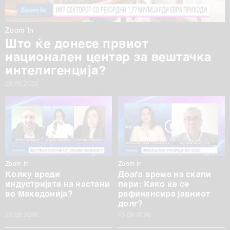
Zoom In
Што ќе донесе првиот
национален центар за вештачка
интелигенција?
29.06.2026
Zoom In
Zoom In
Колку вреди
Доаѓа време на скапи
индустријата на настани
пари: Како ќе се
во Македонија?
рефинансира јавниот
долг?
22.06.2026
15.06.2026