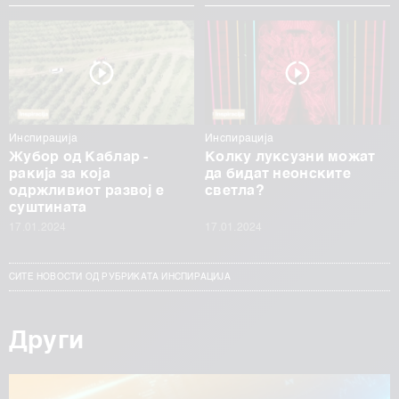
Инспирација
Инспирација
Жубор од Каблар -
Колку луксузни можат
ракија за која
да бидат неонските
одржливиот развој е
светла?
суштината
17.01.2024
17.01.2024
СИТЕ НОВОСТИ ОД РУБРИКАТА ИНСПИРАЦИЈА
Други