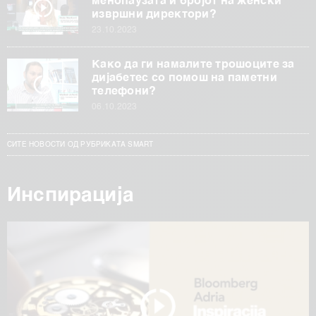
менопаузата и бројот на женски
извршни директори?
23.10.2023
Како да ги намалите трошоците за
дијабетес со помош на паметни
телефони?
06.10.2023
СИТЕ НОВОСТИ ОД РУБРИКАТА SMART
Инспирација