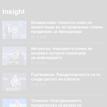
обработуваме како и за вашите права прочитајте во
нашата
Политика на приватност
, а за колачињата и
Insight
други слични технологии во
Политиката на
колачиња
. Колачињата во кој било момент можете
Блажековиќ: Ниското ниво на
повторно да ги ажурирате со клик на „Прикажи ги
инвестиции во истражување главен
предизвик за Македонија
деталите“. Согласноста можете во кој било момент да
29.10.2025
ја повлечете без негативни последици.
Митреска: Народната банка ќе
направи нагорна проекција
на инфлацијата
29.10.2025
Ѓорѓиевски: Продуктивноста не го
следи растот на платите
04.06.2025
Томеска: Осигурувањето
придонесува за развој на