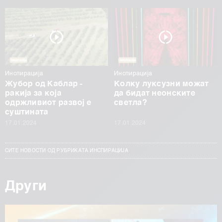
Инспирација
Инспирација
Жубор од Каблар -
Колку луксузни можат
ракија за која
да бидат неонските
одржливиот развој е
светла?
суштината
17.01.2024
17.01.2024
СИТЕ НОВОСТИ ОД РУБРИКАТА ИНСПИРАЦИЈА
Други