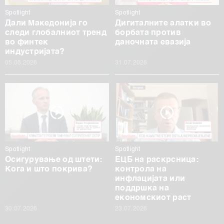
Spotlight
Spotlight
Дали Македонија го
Дигиталните алатки во
следи глобалниот тренд
борбата против
во финтек
даночната евазија
индустријата?
05.08.2026
31.07.2026
Spotlight
Spotlight
Осигурување од штети:
ЕЦБ на раскрсница:
Кога и што покрива?
контрола на
инфлацијата или
поддршка на
економскиот раст
30.07.2026
23.07.2026