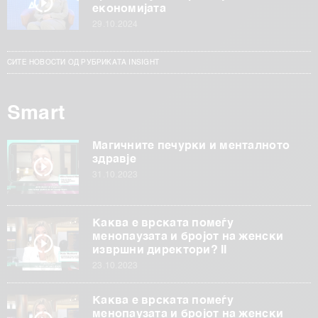
економијата
29.10.2024
СИТЕ НОВОСТИ ОД РУБРИКАТА INSIGHT
Smart
Магичните печурки и менталното
здравје
31.10.2023
Каква е врската помеѓу
менопаузата и бројот на женски
извршни директори? II
23.10.2023
Каква е врската помеѓу
менопаузата и бројот на женски