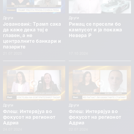
Други
Други
Јовановиќ: Трамп сака
Римац се пресели бо
да каже дека тој е
кампусот и ја покажа
главен, а не
Невера Р
централните банкари и
пазарите
21.07.2025
17.10.2024
Други
Други
Флеш: Интервјуа во
Флеш: Интервјуа во
фокусот на регионот
фокусот на регионот
Адриа
Адриа
24.07.2024
22.07.2024