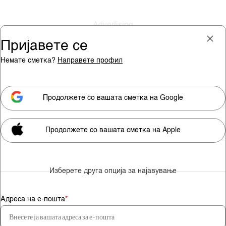
Пријавете се
Немате сметка?
Направете профил
Пријава
Претплата
Продолжете со вашата сметка на Google
Продолжете со вашата сметка на Apple
Мора да сте претплатник за
да гледате видео содржини.
Изберете друга опција за најавување
Претплатете се
Адреса на е-пошта
*