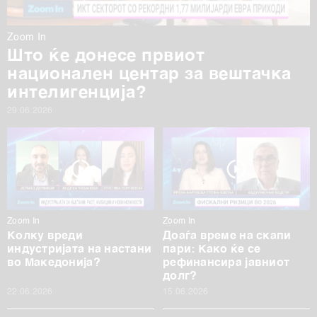
Zoom In
Што ќе донесе првиот
национален центар за вештачка
интелигенција?
29.06.2026
Zoom In
Zoom In
Колку вреди
Доаѓа време на скапи
индустријата на настани
пари: Како ќе се
во Македонија?
рефинансира јавниот
долг?
22.06.2026
15.06.2026