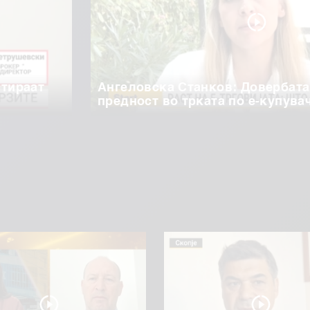
стираат
Ангеловска Станков: Довербата
предност во трката по е-купува