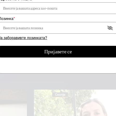
Лозинка
*
да сте претплатник за да гледате видео сод
Ја заборавивте лозинката?
е се
Пријавете се