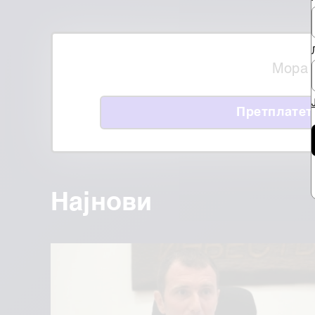
Мора 
Претплатет
Најнови