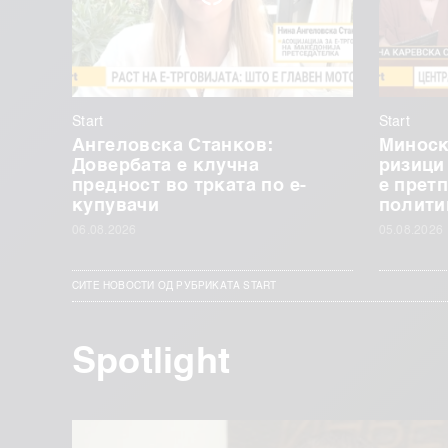
Start
Start
Ангеловска Станков:
Миноск
Довербата е клучна
ризици
предност во трката по е-
е прет
купувачи
полити
06.08.2026
05.08.2026
СИТЕ НОВОСТИ ОД РУБРИКАТА START
Spotlight