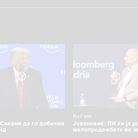
Biz Flash
 Сакаме да го добиеме
Јовановиќ: ВИ ќе ја р
нд
малопродажбата во з