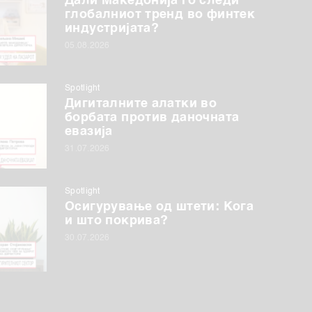
Дали Македонија го следи
глобалниот тренд во финтек
индустријата?
05.08.2026
Spotlight
Дигиталните алатки во
борбата против даночната
евазија
31.07.2026
Spotlight
Осигурување од штети: Кога
и што покрива?
30.07.2026