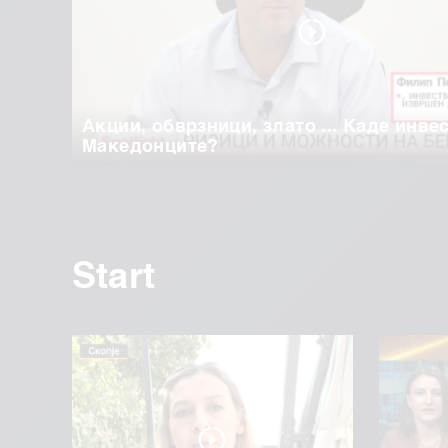
Акции, обврзници, злато ... Каде инве
Македонците?
Start