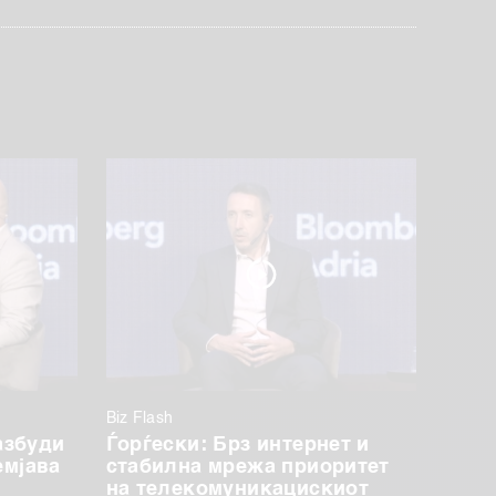
Biz Flash
азбуди
Ѓорѓески: Брз интернет и
емјава
стабилна мрежа приоритет
на телекомуникацискиот