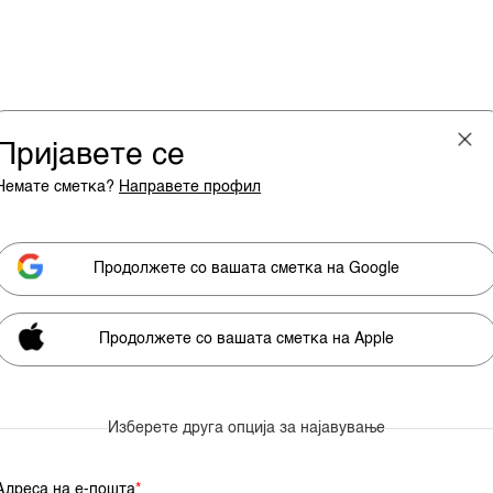
Пријавете се
Немате сметка?
Направете профил
Продолжете со вашата сметка на Google
Продолжете со вашата сметка на Apple
ка
Пазари
Престиж
Технологија
Бизнисвик
Expe
Изберете друга опција за најавување
Адрија
Адреса на е-пошта
*