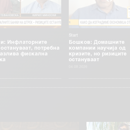
Start
и: Инфлаторните
Бошков: Домашните
 остануваат, потребна
компании научија од
пазлива фискална
кризите, но ризиците
ка
остануваат
04.08.2026