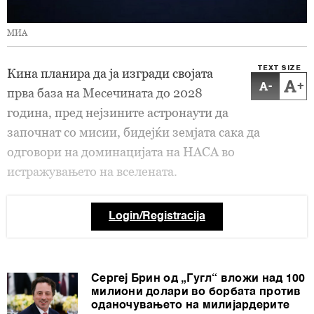
МИА
TEXT SIZE
Кина планира да ја изгради својата
-
+
прва база на Месечината до 2028
година, пред нејзините астронаути да
започнат со мисии, бидејќи земјата сака да
одговори на доминацијата на НАСА во
истражувањето на вселената.
Login/Registracija
Сергеј Брин од „Гугл“ вложи над 100
милиони долари во борбата против
оданочувањето на милијардерите