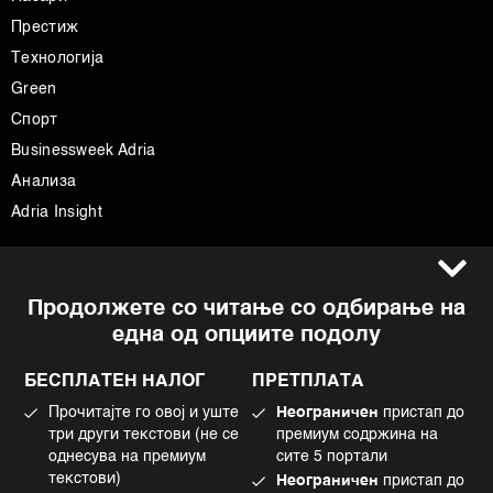
Престиж
Технологија
Green
Спорт
Businessweek Adria
Анализа
Adria Insight
Услови за користење
Следете не
Продолжете со читање со одбирање на
Импресум
Facebook
една од опциите подолу
Политика на приватност
Instagram
Политика за колачиња
Twitter
БЕСПЛАТЕН НАЛОГ
ПРЕТПЛАТА
Маркетинг
Linkedin
Прочитајте го овој и уште
Неограничен
пристап до
Употреба на вештачка интелигенција
Tiktok
три други текстови (не се
премиум содржина на
однесува на премиум
сите 5 портали
текстови)
Неограничен
пристап до