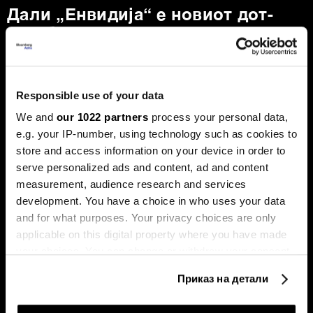
Дали „Енвидија“ е новиот дот-
ком балон, каде оди златото и
што планира Фед
Пазарите оваа недела беа обележани со големи
прашања. Технолошкиот гигант „Енвидија“ ја проби
Responsible use of your data
границата на пазарна капитализација од пет билиони
долари, поттикнувајќи дебати за нов балон, додека
We and
our 1022 partners
process your personal data,
златото, по рекордните височини, доживеа остра
e.g. your IP-number, using technology such as cookies to
корекција.
store and access information on your device in order to
serve personalized ads and content, ad and content
measurement, audience research and services
development. You have a choice in who uses your data
and for what purposes. Your privacy choices are only
applicable on this digital property where you have made
your choices. You can change or withdraw your consent
any time from the Cookie Declaration or by clicking on
Приказ на детали
Милеи има 99 проблеми, ама
Судот го запре отпуштањето
the Privacy trigger icon.
Трамп не е меѓу нив
на Лиза Кук, „Алфабет“
надмина три трилиони
долари - накратко од светот