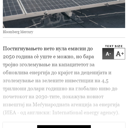
Bloomberg Mercury
TEXT SIZE
Постигнувањето нето нула емисии до
-
+
2050 година сè уште е можно, но бара
тројно зголемување на капацитетот за
обновлива енергија до крајот на деценијата и
зголемување на зелените инвестиции на 4,5
трилиони долари годишно на глобално ниво до
почетокот на 2030-тите, покажува новиот
извештај на Меѓународната агенција за енергија
(ИЕA - од англиски: International energy agency).