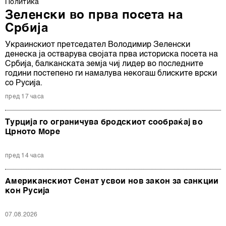
Политика
Зеленски во прва посета на
Србија
Украинскиот претседател Володимир Зеленски
денеска ја остварува својата прва историска посета на
Србија, балканската земја чиј лидер во последните
години постепено ги намалува некогаш блиските врски
со Русија.
пред 17 часа
Турција го ограничува бродскиот сообраќај во
Црното Море
пред 14 часа
Американскиот Сенат усвои нов закон за санкции
кон Русија
07.08.2026