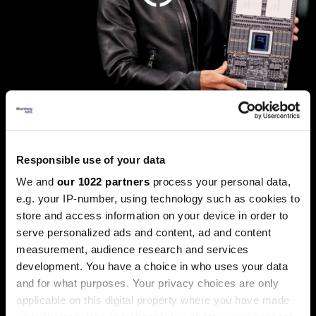
Дали „Енвидија“ е новиот дот-
ком балон, каде оди златото и
што планира Фед
Responsible use of your data
Пазарите оваа недела беа обележани со големи
We and
our 1022 partners
process your personal data,
прашања. Технолошкиот гигант „Енвидија“ ја проби
e.g. your IP-number, using technology such as cookies to
границата на пазарна капитализација од пет билиони
долари, поттикнувајќи дебати за нов балон, додека
store and access information on your device in order to
златото, по рекордните височини, доживеа остра
serve personalized ads and content, ad and content
корекција.
measurement, audience research and services
development. You have a choice in who uses your data
and for what purposes. Your privacy choices are only
applicable on this digital property where you have made