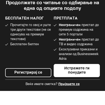
Продолжете со читање со одбирање на
Импресум
Facebook
една од опциите подолу
Политика на приватност
Instagram
Политика за колачиња
Twitter
БЕСПЛАТЕН НАЛОГ
ПРЕТПЛАТА
Маркетинг
Linkedin
Прочитајте го овој и уште
Неограничен
пристап до
Употреба на вештачка интелигенција
Tiktok
три други текстови (не се
премиум содржина на
однесува на премиум
сите 5 портали
текстови)
Неограничен
пристап до
Бесплатен билтен
ТВ и видео содржина
©2022 - 2026 Bloomberg L.P. All Rights Reserved. BLOOMBERG and the
Ексклузивни приказни и
BLOOMBERG logo are registered trademarks and service marks of
Bloomberg Finance L.P. or its subsidiaries, displayed with permission
анализи од Businessweek
Bloomberg Adria is a Mtel Swiss SA Property
Adria
News CMS by Cubes
Истражете ги
Регистрирај се
понудите
Веќе имате сметка?
Пријавете се