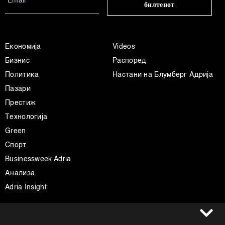
билтенот
Економија
Videos
Бизнис
Распоред
Политика
Настани на Блумберг Адрија
Пазари
Престиж
Технологија
Green
Спорт
Businessweek Adria
Анализа
Adria Insight
Услови за користење
Следете не