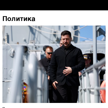
повторно да ги ажурирате со клик на „Прикажи ги
деталите“. Согласноста можете во кој било момент да
ја повлечете без негативни последици.
Политика