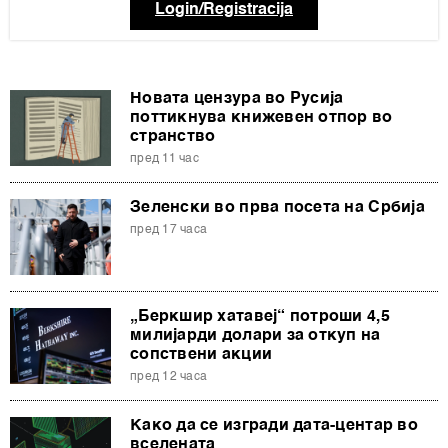
Login/Registracija
Новата цензура во Русија
поттикнува книжевен отпор во
странство
пред 11 час
Зеленски во прва посета на Србија
пред 17 часа
„Беркшир хатавеј“ потроши 4,5
милијарди долари за откуп на
сопствени акции
пред 12 часа
Како да се изгради дата-центар во
вселената