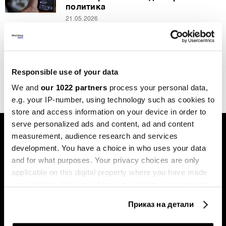
политика
21.05.2026
Дигитализација
ЧетГПТ против ЈугоГПТ: Кој е
подобар во локален контекст?
Responsible use of your data
16.01.2026
We and
our 1022 partners
process your personal data,
e.g. your IP-number, using technology such as cookies to
store and access information on your device in order to
serve personalized ads and content, ad and content
measurement, audience research and services
development. You have a choice in who uses your data
and for what purposes. Your privacy choices are only
applicable on this digital property where you have made
your choices. You can change or withdraw your consent
Претплатете се на
any time from the Cookie Declaration or by clicking on
билтенот
Приказ на детали
the Privacy trigger icon.