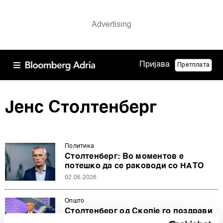
Пријава
Претплата
Јенс Столтенберг
Политика
Столтенберг: Во моментов е
потешко да се раководи со НАТО
02.06.2026
Општо
Столтенберг од Скопје го поздрави
договорот меѓу Израел и Хамас