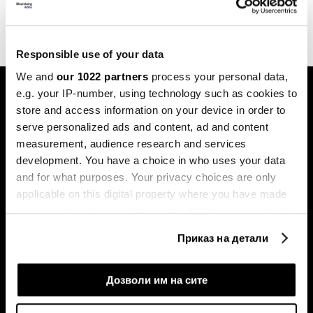
22.11.2023
Responsible use of your data
We and
our 1022 partners
process your personal data,
e.g. your IP-number, using technology such as cookies to
store and access information on your device in order to
serve personalized ads and content, ad and content
measurement, audience research and services
development. You have a choice in who uses your data
Претплатете се на
and for what purposes. Your privacy choices are only
билтенот
applicable on this digital property where you have made
your choices. You can change or withdraw your consent
any time from the Cookie Declaration or by clicking on
Приказ на детали
Економија
Videos
the Privacy trigger icon.
Бизнис
Распоред
If you allow, we would also like to:
Дозволи им на сите
Политика
Настани на Блумберг Адрија
Collect information about your geographical
Пазари