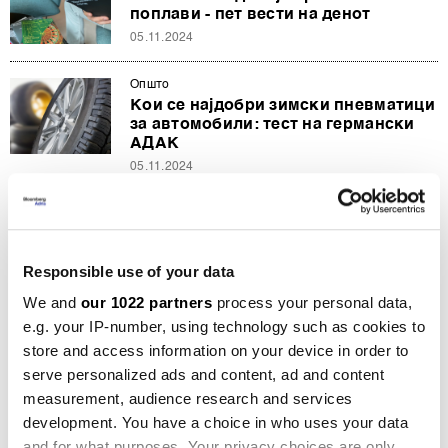
поплави - пет вести на денот
05.11.2024
Општо
Кои се најдобри зимски пневматици
за автомобили: тест на германски
АДАК
05.11.2024
Општо
Кои се најдобри летни пневматици
за автомобили: Тест на германски
Responsible use of your data
АДАК
29.03.2024
We and
our 1022 partners
process your personal data,
e.g. your IP-number, using technology such as cookies to
Општо
store and access information on your device in order to
Пет вести за почеток на денот:
serve personalized ads and content, ad and content
Возевме „Ламборгини“
measurement, audience research and services
29.03.2024
development. You have a choice in who uses your data
and for what purposes. Your privacy choices are only