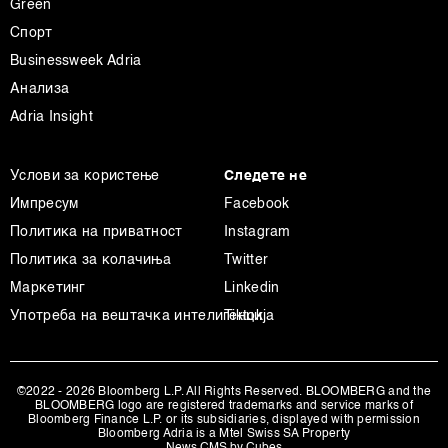
Green
други слични технологии во
Политиката на
Спорт
колачиња
. Колачињата во кој било момент можете
повторно да ги ажурирате со клик на „Прикажи ги
Businessweek Adria
деталите“. Согласноста можете во кој било момент да
Анализа
ја повлечете без негативни последици.
Adria Insight
Услови за користење
Следете не
Импресум
Facebook
Политика на приватност
Instagram
Политика за колачиња
Twitter
Маркетинг
Linkedin
Употреба на вештачка интелигенција
Tiktok
©2022 - 2026 Bloomberg L.P. All Rights Reserved. BLOOMBERG and the
BLOOMBERG logo are registered trademarks and service marks of
Bloomberg Finance L.P. or its subsidiaries, displayed with permission
Bloomberg Adria is a Mtel Swiss SA Property