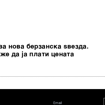
а нова берзанска ѕвезда.
же да ја плати цената