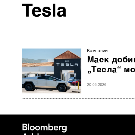
Tesla
Компании
Маск добив
„Тесла“ мо
20.05.2026