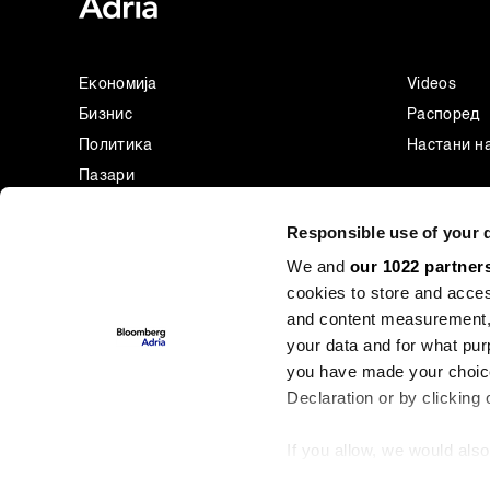
Економија
Videos
Бизнис
Распоред
Политика
Настани н
Пазари
Престиж
Responsible use of your 
Технологија
We and
our 1022 partner
Green
cookies to store and acces
Спорт
and content measurement,
Businessweek Adria
your data and for what pur
Анализа
you have made your choice
Adria Insight
Declaration or by clicking 
If you allow, we would also 
Collect information
©2022 - 2026 Bloomberg L.P. All Rights Reserved. BLOOMBERG an