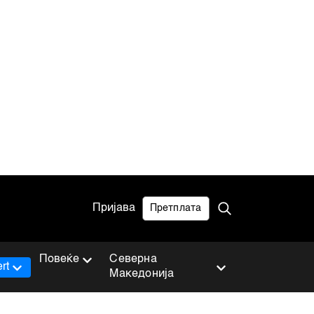
Пријава
Претплата
Повеќе
Северна
rt
Македонија