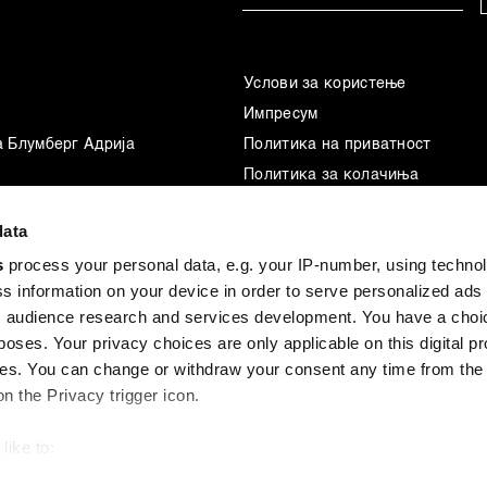
Услови за користење
Импресум
а Блумберг Адрија
Политика на приватност
Политика за колачиња
Маркетинг
data
Употреба на вештачка интелиг
s
process your personal data, e.g. your IP-number, using techno
s information on your device in order to serve personalized ads
 audience research and services development. You have a choi
poses. Your privacy choices are only applicable on this digital p
s. You can change or withdraw your consent any time from the
on the Privacy trigger icon.
like to:
 about your geographical location which can be accurate to withi
d the BLOOMBERG logo are registered trademarks and service marks of Bloombe