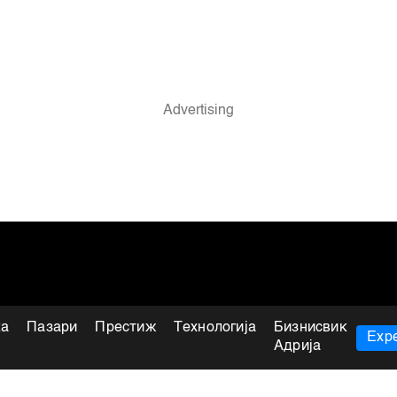
ка
Пазари
Престиж
Технологија
Бизнисвик
Expe
Адрија