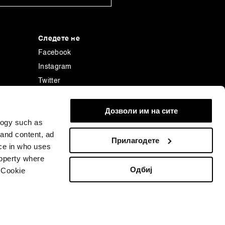
Следете не
Facebook
Instagram
Twitter
Linkedin
енција
Tiktok
Дозволи им на сите
logy such as
 and content, ad
Прилагодете
ce in who uses
roperty where
Одбиј
 Cookie
n several meters
rg Finance L.P. or its subsidiaries, displayed with permission