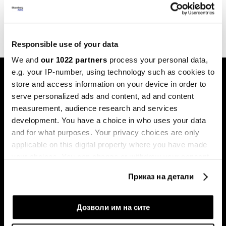
за 56 милијарди долари
04.05.2026
Responsible use of your data
We and
our 1022 partners
process your personal data,
e.g. your IP-number, using technology such as cookies to
store and access information on your device in order to
serve personalized ads and content, ad and content
measurement, audience research and services
development. You have a choice in who uses your data
and for what purposes. Your privacy choices are only
Претплатете се на
билтенот
applicable on this digital property where you have made
your choices. You can change or withdraw your consent
any time from the Cookie Declaration or by clicking on
Приказ на детали
the Privacy trigger icon.
Економија
Videos
Бизнис
Распоред
If you allow, we would also like to:
Дозволи им на сите
Политика
Настани на Блумберг Адрија
Collect information about your geographical