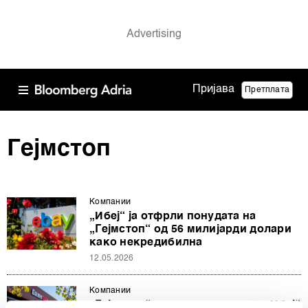
Пријава
Претплата
Гејмстоп
Компании
„Ибеј“ ја отфрли понудата на
„Гејмстоп“ од 56 милијарди долари
како некредибилна
12.05.2026
Компании
„Гејмстоп“ сака да го преземе „Ибеј“